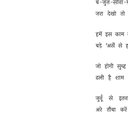
ब-जुज़-सीना-ख
ज़रा 
देखो 
तो 
हमें 
इस 
काम 
बड़े 
'अर्से 
से 
जो 
होगी 
सुब्ह 
ढली 
है 
शाम 
जुनूँ 
से 
इतन
अरे 
तौबा 
करें