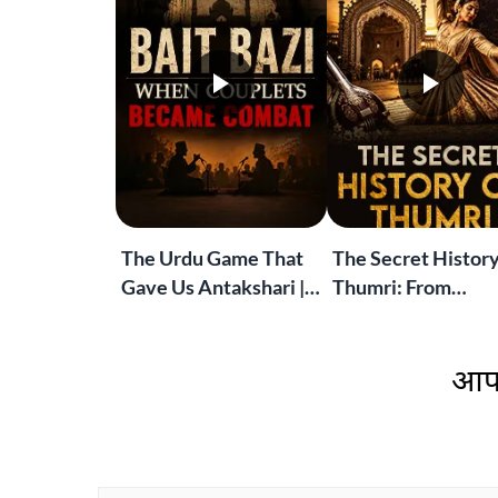
The Urdu Game That
The Secret History
Gave Us Antakshari |
Thumri: From
Bait Bazi Explained
Lucknow’s Courts 
Global Stages
आप 