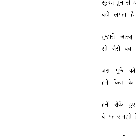
सुख़न 
तुम 
से 
ह
यही 
लगता 
है 
तुम्हारी 
आरज़ू 
सो 
जैसे 
बन 
ज़रा 
पूछे 
को
हमें 
किस 
के 
हमें 
रोके 
हुए
ये 
मत 
समझो 