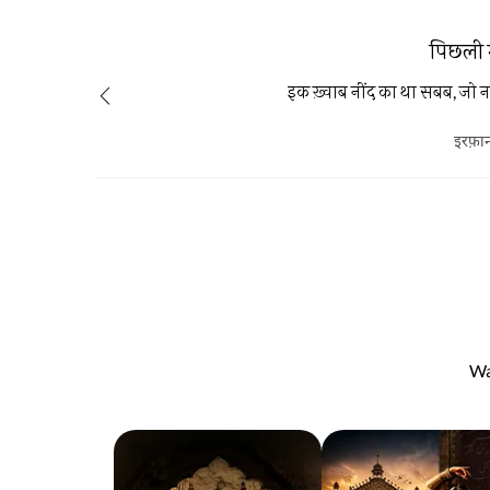
पिछली 
इक ख़्वाब नींद का था सबब, जो न
इरफ़ान
Wa