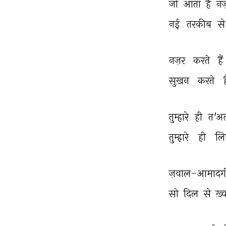
जो 
आता 
है 
नज
नई 
तरकीब 
से
नज़र 
करते 
हैं 
सुख़न 
करते 
ह
तुम्हारे 
ही 
त'अल
तुम्हारे 
ही 
लि
ज़वाल-आमादग
सो 
दिल 
से 
ख़्