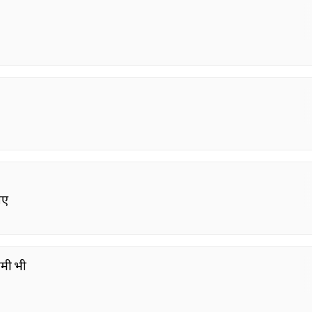
ाए
ामी भी