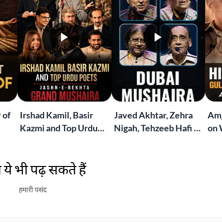
 of
Irshad Kamil, Basir
Javed Akhtar, Zehra
Amj
Kazmi and Top Urdu
Nigah, Tehzeeb Hafi &
on 
to
Poets Live at the
More | Live at the
Lif
Jashn-e-Rekhta
Dubai Grand Mushaira
Rub
ये भी पढ़ सकते हैं
London Grand
Mushaira
हमारी पसंद