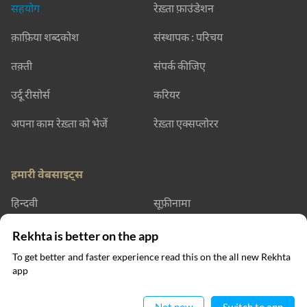
सहयोग
रेख़्ता फ़ाउंडेशन
क़ाफ़िया शब्दकोश
संस्थापक : परिचय
तक़्ती
संपर्क कीजिए
उर्दू रीसोर्स
करियर
अपना काम रेख़्ता को भेजें
रेख़्ता एक्सप्लोरर
हमारी वेबसाइट्स
हिन्दवी
सूफ़ीनामा
रेख़्ता डिक्शनरी
रेख़्ता लर्निंग
Rekhta is better on the app
To get better and faster experience read this on the all new Rekhta
रेख़्ता बुक्स
app
ऐप में पढ़िए
संपर्क कीजिए