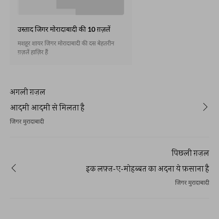
उस्ताद जिगर मोरादाबादी की 10 ग़ज़लें
मशहूर शायर जिगर मोरादाबादी की दस बेहतरीन
ग़ज़लें हाज़िर हैं
अगली ग़ज़ल
आदमी आदमी से मिलता है
जिगर मुरादाबादी
पिछली ग़ज़ल
इक लफ़्ज़-ए-मोहब्बत का अदना ये फ़साना है
जिगर मुरादाबादी