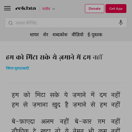
HIN
Donate
Get App
शायर
शेर
शब्दकोश
वीडियो
ई-पुस्तक
हम को मिटा सके ये ज़माने में दम नहीं
जिगर मुरादाबादी
हम 
को 
मिटा 
सके 
ये 
ज़माने 
में 
दम 
नहीं 
हम 
से 
ज़माना 
ख़ुद 
है 
ज़माने 
से 
हम 
नहीं 
बे-फ़ाएदा 
अलम 
नहीं 
बे-कार 
ग़म 
नहीं 
तौफ़ीक़ 
दे 
ख़ुदा 
तो 
ये 
नेमत 
भी 
कम 
नहीं 