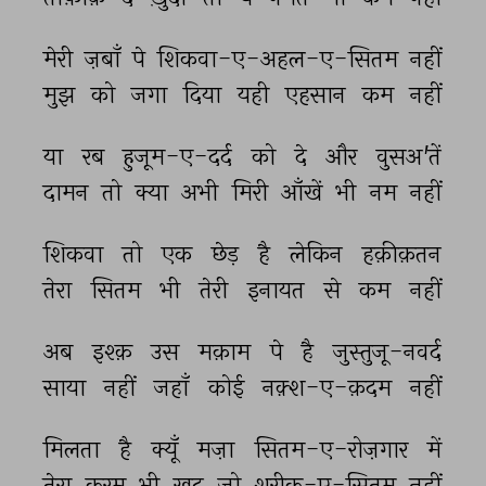
मेरी 
ज़बाँ 
पे 
शिकवा-ए-अहल-ए-सितम 
नहीं 
मुझ 
को 
जगा 
दिया 
यही 
एहसान 
कम 
नहीं 
या 
रब 
हुजूम-ए-दर्द 
को 
दे 
और 
वुसअ'तें 
दामन 
तो 
क्या 
अभी 
मिरी 
आँखें 
भी 
नम 
नहीं 
शिकवा 
तो 
एक 
छेड़ 
है 
लेकिन 
हक़ीक़तन 
तेरा 
सितम 
भी 
तेरी 
इनायत 
से 
कम 
नहीं 
अब 
इश्क़ 
उस 
मक़ाम 
पे 
है 
जुस्तुजू-नवर्द 
साया 
नहीं 
जहाँ 
कोई 
नक़्श-ए-क़दम 
नहीं 
मिलता 
है 
क्यूँ 
मज़ा 
सितम-ए-रोज़गार 
में 
तेरा 
करम 
भी 
ख़ुद 
जो 
शरीक-ए-सितम 
नहीं 