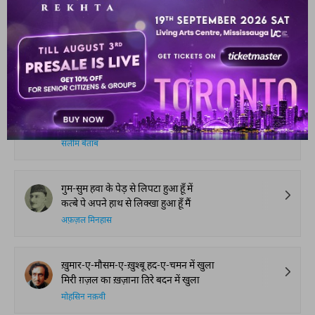
ख़्वाब-ए-देरीना से रुख़्सत का सबब पूछते हैं
चलिए पहले नहीं पूछा था तो अब पूछते हैं
इफ़्तिख़ार आरिफ़
चेहरे पे उस के अश्क की तहरीर बन गई
वो आँख मेरे दर्द की तफ़्सीर बन गई
सलीम बेताब
गुम-सुम हवा के पेड़ से लिपटा हुआ हूँ में
कत्बे पे अपने हाथ से लिक्खा हुआ हूँ मैं
अफ़ज़ल मिनहास
ख़ुमार-ए-मौसम-ए-ख़ुश्बू हद-ए-चमन में खुला
मिरी ग़ज़ल का ख़ज़ाना तिरे बदन में खुला
मोहसिन नक़वी