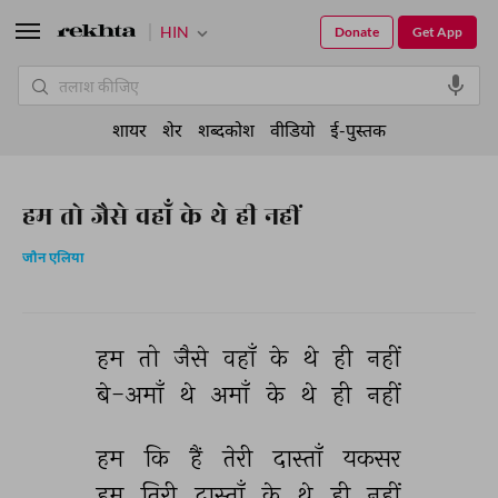
HIN
Donate
Get App
शायर
शेर
शब्दकोश
वीडियो
ई-पुस्तक
हम तो जैसे वहाँ के थे ही नहीं
जौन एलिया
हम 
तो 
जैसे 
वहाँ 
के 
थे 
ही 
नहीं 
बे-अमाँ 
थे 
अमाँ 
के 
थे 
ही 
नहीं 
हम 
कि 
हैं 
तेरी 
दास्ताँ 
यकसर 
हम 
तिरी 
दास्ताँ 
के 
थे 
ही 
नहीं 