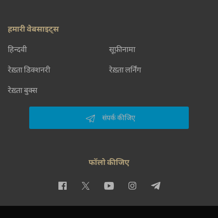
हमारी वेबसाइट्स
हिन्दवी
सूफ़ीनामा
रेख़्ता डिक्शनरी
रेख़्ता लर्निंग
रेख़्ता बुक्स
संपर्क कीजिए
फॉलो कीजिए