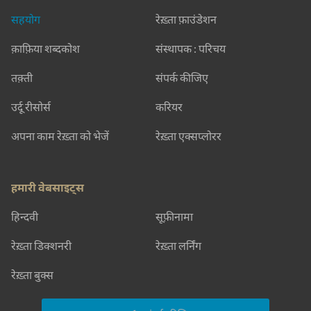
सहयोग
रेख़्ता फ़ाउंडेशन
क़ाफ़िया शब्दकोश
संस्थापक : परिचय
तक़्ती
संपर्क कीजिए
उर्दू रीसोर्स
करियर
अपना काम रेख़्ता को भेजें
रेख़्ता एक्सप्लोरर
हमारी वेबसाइट्स
हिन्दवी
सूफ़ीनामा
रेख़्ता डिक्शनरी
रेख़्ता लर्निंग
रेख़्ता बुक्स