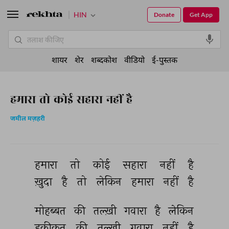
HIN
Donate
Get App
शायर
शेर
शब्दकोश
वीडियो
ई-पुस्तक
हमारा तो कोई सहारा नहीं है
जमील मज़हरी
हमारा 
तो 
कोई 
सहारा 
नहीं 
है 
ख़ुदा 
है 
तो 
लेकिन 
हमारा 
नहीं 
है 
मोहब्बत 
की 
तल्ख़ी 
गवारा 
है 
लेकिन 
हक़ीक़त 
की 
तल्ख़ी 
गवारा 
नहीं 
है 