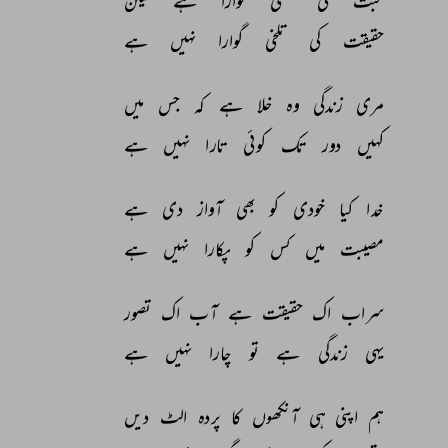
محبت 
کی 
تلخی 
گوارا 
ہے 
لیکن 
حقیقت 
کی 
تلخی 
گوارا 
نہیں 
ہے 
مری 
زندگی 
وہ 
خلا 
ہے 
کہ 
جس 
میں 
کہیں 
دور 
تک 
کوئی 
تارا 
نہیں 
ہے 
خدا 
کیا 
خودی 
کو 
بھی 
آواز 
دی 
ہے 
مصیبت 
میں 
کس 
کو 
پکارا 
نہیں 
ہے 
سراب 
اک 
حقیقت 
ہے 
آب 
اک 
تصور 
یہی 
زندگی 
ہے 
تو 
چارا 
نہیں 
ہے 
ہم 
اپنی 
ہی 
آنکھوں 
کا 
پردہ 
الٹ 
دیں 