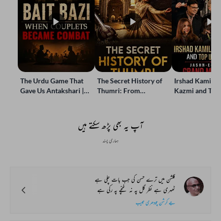
The Urdu Game That
The Secret History of
Irshad Kamil, B
Gave Us Antakshari |
Thumri: From
Kazmi and Top
Bait Bazi Explained
Lucknow’s Courts to
Poets Live at t
Global Stages
e-Rekhta Lond
Mushaira
آپ یہ بھی پڑھ سکتے ہیں
ہماری پسند
گلشن میں ترے حسن کی جب بات چلی ہے
ٹھہری ہے نظر گل پہ نہ غنچے پہ رکی ہے
جے کرشن چودھری حبیب