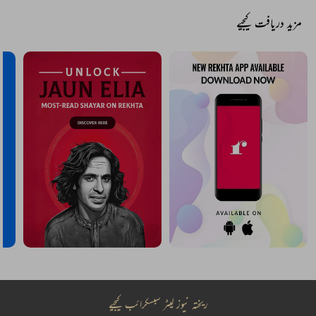
مزید دریافت کیجیے
ریختہ نیوز لیٹر سبسکرائب کیجیے