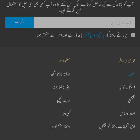
آپ کو باقاعدگی سے کچھ حاصل کرنا ہے لیکن اس کے علاوہ آپ کسی بھی ای میل کا استعمال
نہیں کرتے ہیں۔
میں نے ریختہ کی
پرائیویسی پالیسی
پڑھ لی ہے اور اس سے متفق ہوں
فوری رابطے
معلومات
عطیہ
ریختہ فاؤنڈیشن
فرہنگ قافیہ
بانی : تعارف
تقطیع
رابطہ کیجیے
اردو وسائل
کیریئر
اپنی تخلیقات ریختہ کو بھیجیں
ریختہ ایکسپلورر