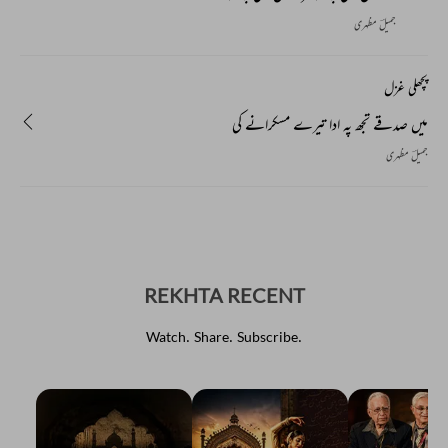
جمیلؔ مظہری
پچھلی غزل
میں صدقے تجھ پہ ادا تیرے مسکرانے کی
جمیلؔ مظہری
REKHTA RECENT
Watch. Share. Subscribe.