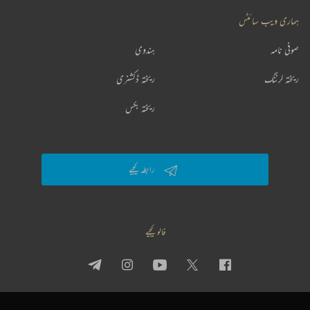
ہماری ویب سائٹس
صوفی نامہ
ہندوی
ریختہ لرننگ
ریختہ ڈکشنری
ریختہ بکس
رابطہ کیجیے
فالو کیجیے