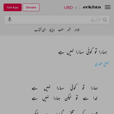
URD
Get App
Donate
شاعر
شعر
لغت
ویڈیو
ای-کتاب
ہمارا تو کوئی سہارا نہیں ہے
جمیلؔ مظہری
ہمارا 
تو 
کوئی 
سہارا 
نہیں 
ہے 
خدا 
ہے 
تو 
لیکن 
ہمارا 
نہیں 
ہے 