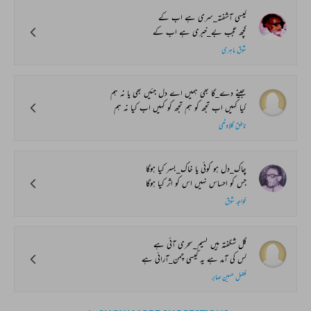
کیسی آشفتہ_سری ہے اب کے
کچھ عجب بے_خبری ہے اب کے
شوق ماہری
جینے دے_گا بھی ہمیں اے دل جئیں بھی یا نہ ہم
کیا کہیں اب تجھ کو ہم تجھ کو کہیں اب کیا نہ ہم
ناطق گلاوٹھی
چاک_دل ہو کوئی یا خاک_بسر کیا ہوگا
جس کو احساس نہیں اس کو اثر کیا ہوگا
خواجہ شوق
گل شگفتہ ہیں نسیم_سحری آئی ہے
کس کی آمد ہے یہ کیسی چمن_آرائی ہے
فضل حسین صابر