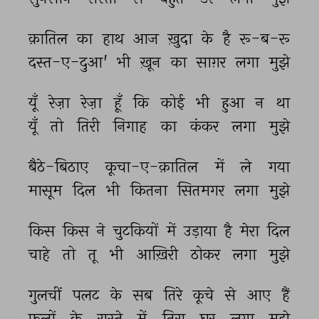
क़ातिल 
का 
हाथ 
आज 
ख़ुदा 
के 
है 
रू-ब-रू 
दस्त-ए-दुआ' 
भी 
ख़ून 
का 
साग़र 
लगा 
मुझे 
यूँ 
रेज़ा 
रेज़ा 
हूँ 
कि 
कोई 
भी 
हुआ 
न 
था 
यूँ 
तो 
तिरी 
निगाह 
का 
कंकर 
लगा 
मुझे 
बैठे-बिठाए 
कूचा-ए-क़ातिल 
में 
ले 
गया 
मासूम 
दिल 
भी 
कितना 
सितमगर 
लगा 
मुझे 
किस 
किस 
ने 
चुटकियों 
में 
उड़ाया 
है 
मेरा 
दिल 
चाहे 
तो 
तू 
भी 
आख़िरी 
ठोकर 
लगा 
मुझे 
गुलचीं 
पलट 
के 
सब 
तिरे 
कूचे 
से 
आए 
हैं 
फूलों 
के 
रास्ते 
में 
तिरा 
घर 
लगा 
मुझे 