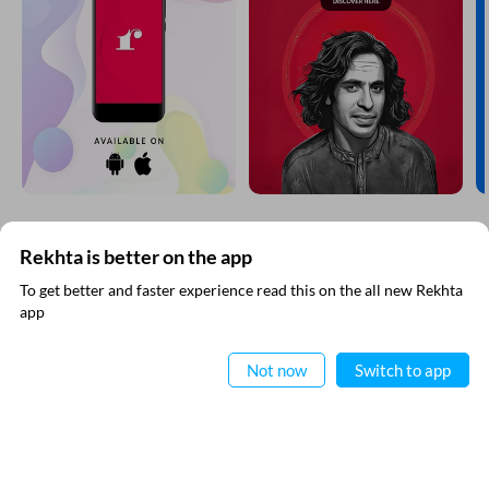
SHOW MORE SUGGESTIONS
और खोजिए
Rekhta is better on the app
To get better and faster experience read this on the all new Rekhta
app
ऐप में पढ़िए
Not now
Switch to app