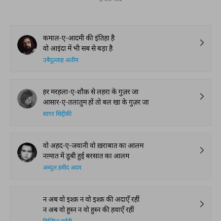
Watch. Share. Subscribe.
The Urdu Game That
The Secret History of
Irshad Kamil, B
Gave Us Antakshari |
Thumri: From
Kazmi and Top
Bait Bazi Explained
Lucknow’s Courts to
Poets Live at t
Global Stages
e-Rekhta Lond
Mushaira
आप ये भी पढ़ सकते हैं
हमारी पसंद
कमाल-ए-आदमी की इंतिहा है
वो आइंदा में भी सब से बड़ा है
उबैदुल्लाह अलीम