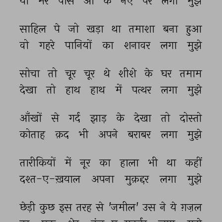
या 
मेरे 
पास 
आ 
के 
नए 
पर 
लगा 
मुझे 
साहिल 
पे 
जो 
खड़ा 
था 
तमाशा 
बना 
हुआ 
वो 
गहरे 
पानियों 
का 
शनावर 
लगा 
मुझे 
सोचा 
तो 
चूर 
चूर 
थे 
शीशे 
के 
घर 
तमाम 
देखा 
तो 
हाथ 
हाथ 
में 
पत्थर 
लगा 
मुझे 
आँखों 
से 
गर्द 
झाड़ 
के 
देखा 
तो 
दोस्तो 
कोताह 
क़द 
भी 
अपने 
बराबर 
लगा 
मुझे 
तारीकियों 
में 
नूर 
का 
हाला 
भी 
था 
कहीं 
दश्त-ए-ख़याल 
अपना 
मुक़द्दर 
लगा 
मुझे 
छेड़ी 
कुछ 
इस 
तरह 
से 
'जमील' 
उस 
ने 
ये 
ग़ज़ल 