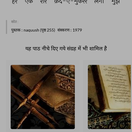
हर 
एक 
शेर 
क़ंद-ए-मुकर्रर 
लगा 
मुझे 
स्रोत :
पुस्तक
: naquush (पृष्ठ 255)
संस्करण
: 1979
यह पाठ नीचे दिए गये संग्रह में भी शामिल है