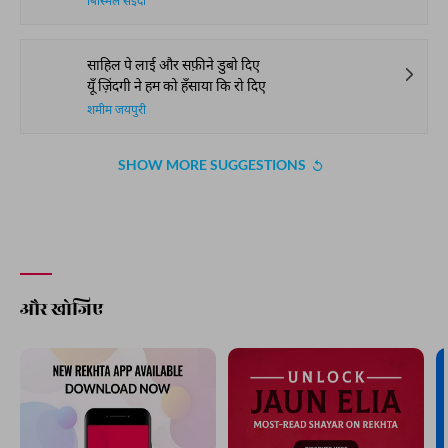
हर मरहला-ए-शौक़ से लहरा के गुज़र जा
आसार-ए-तलातुम हों तो बल खा के गुज़र जा
साग़र सिद्दीक़ी
वो अहद-ए-जवानी वो ख़राबात का आलम
नग़्मात में डूबी हुई बरसात का आलम
अब्दुल हमीद अदम
न अब वो इश्क़ न वो इश्क़ की अदाएँ रहीं
न अब वो हुस्न न वो हुस्न की हवाएँ रहीं
बिस्मिल सईदी
साहिल पे लाई और सफ़ीने डुबो दिए
यूँ ज़िंदगी ने हम को हँसाया कि रो दिए
शमीम जयपुरी