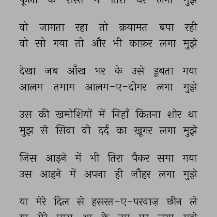
वो 
जागता 
रहा 
तो 
क़यामत 
बपा 
रही 
वो 
सो 
गया 
तो 
और 
भी 
काफ़र 
लगा 
मुझे 
देखा 
जब 
आँख 
भर 
के 
उसे 
डूबता 
गया 
आलम 
तमाम 
आलम-ए-दीगर 
लगा 
मुझे 
उस 
की 
ख़मोशियों 
में 
निहाँ 
कितना 
शोर 
था 
मुझ 
से 
सिवा 
वो 
दर्द 
का 
ख़ूगर 
लगा 
मुझे 
जिस 
आइने 
में 
भी 
तिरा 
पैकर 
समा 
गया 
उस 
आइने 
में 
अपना 
ही 
जौहर 
लगा 
मुझे 
या 
मेरे 
दिल 
से 
हसरत-ए-परवाज़ 
छीन 
ले 