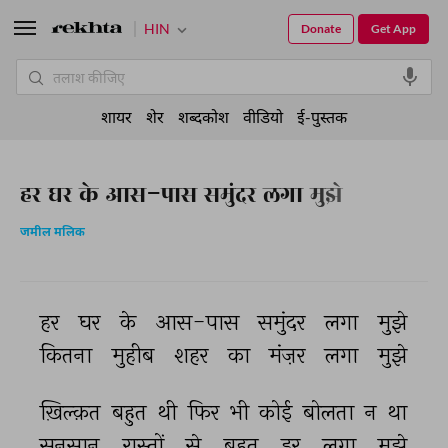
HIN
Donate
Get App
शायर
शेर
शब्दकोश
वीडियो
ई-पुस्तक
हर घर के आस-पास समुंदर लगा मुझे
जमील मलिक
हर 
घर 
के 
आस-पास 
समुंदर 
लगा 
मुझे 
कितना 
मुहीब 
शहर 
का 
मंज़र 
लगा 
मुझे 
ख़िल्क़त 
बहुत 
थी 
फिर 
भी 
कोई 
बोलता 
न 
था 
सुनसान 
रास्तों 
से 
बहुत 
डर 
लगा 
मुझे 