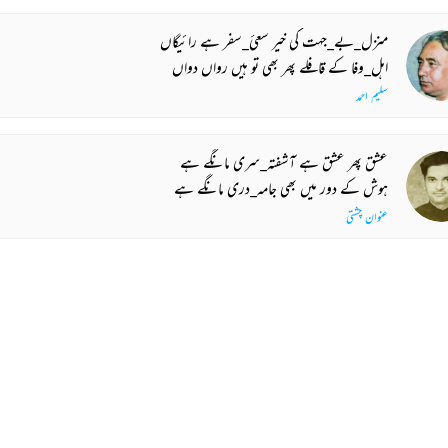
منزل_بے_جہت کی خیر سعیٔ_سفر ہے رائیگاں
اہل_وفا کے قافلے پھر بھی تو ہیں رواں دواں
سلیم احمد
عشق پھر عشق ہے آشفتہ_سری مانگے ہے
ہوش کے دور میں بھی جامہ_دری مانگے ہے
عنوان چشتی
اب سوچتا ہوں عمر_دو_روزہ سے کیا ملا
دنیا کو کیا دیا مجھے دنیا سے کیا ملا
مبارک مونگیری
 MORE SUGGESTIONS