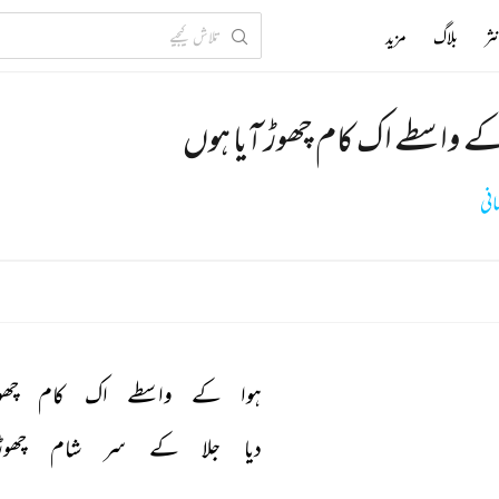
ثر
بلاگ
مزید
کے واسطے اک کام چھوڑ آیا ہوں
انی
ہوا 
کے 
واسطے 
اک 
کام 
چھو
دیا 
جلا 
کے 
سر 
شام 
چھوڑ