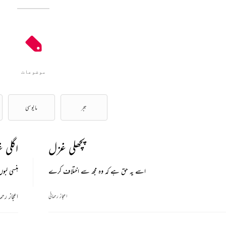
موضوعات
ہجر
مایوسی
پچھلی غزل
اگلی 
اسے یہ حق ہے کہ وہ مجھ سے اختلاف کرے
ہنسی لبو
اعجاز رحم
اعجاز رحمانی