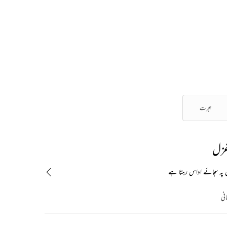
ہجرت
غزل
ں پہ سجائے اداس رہتا ہے
انی