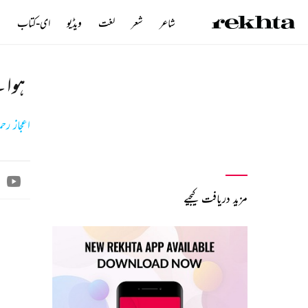
شاعر
شعر
لغت
ویڈیو
ای-کتاب
ن
ہوا 
اعجاز رحم
مزید دریافت کیجیے