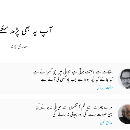
آپ یہ بھی پڑھ سکتے
ہماری پسند
ہنگامے سے وحشت ہوتی ہے تنہائی میں جی گھبرائے ہے
کیا جانئے کیا کچھ ہوتا ہے جب یاد کسی کی آئے ہے
رفعت سروش
مرے چہرے سے غم آنکھوں سے حیرانی نہ جائے_گی
یہی صورت رہے_گی اور پہچانی نہ جائے_گی
صدیق مجیبی