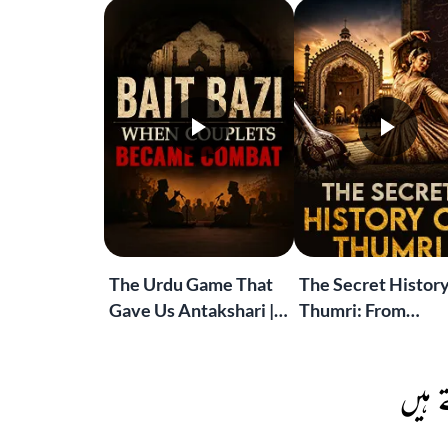
The Urdu Game That
The Secret History
Gave Us Antakshari |
Thumri: From
Bait Bazi Explained
Lucknow’s Courts 
Global Stages
 ہیں