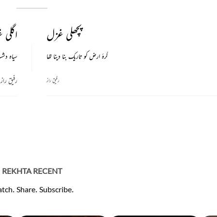
پچھلی غزل
اگلی 
کرۂ ارض کو تاریک بنا دینا تھا
سیاہ دشت
رفیق راز
رفیق راز
REKHTA RECENT
tch. Share. Subscribe.