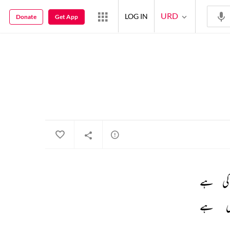
URD
LOG IN
Donate
Get App
کی 
ہے 
ی 
ہے 