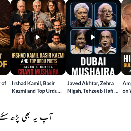
 of
Irshad Kamil, Basir
Javed Akhtar, Zehra
Amj
Kazmi and Top Urdu
Nigah, Tehzeeb Hafi &
on 
to
Poets Live at the
More | Live at the
Lif
Jashn-e-Rekhta
Dubai Grand Mushaira
Rub
London Grand
آپ یہ بھی پڑھ سکتے
Mushaira