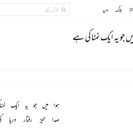
ثر
بلاگ
مزید
یں جو یہ ایک نمناکی ہے
ہوا 
میں 
جو 
یہ 
ایک 
نمنا
صدا 
تیز 
رفتار 
دریا 
ک