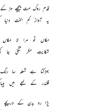
قدم 
روک 
مت 
پیچھے 
مڑ 
کے 
یہ 
آواز 
کم 
بخت 
دنیا 
مکاں 
تو 
مرا 
لا 
مکاں 
شکایت 
مگر 
تنگئ 
جا 
ک
بھڑکتا 
ہے 
شعلہ 
سا 
رنگ 
قلندر 
کے 
لہجے 
میں 
بیبا
پڑا 
رہ 
بدن 
کے 
دریچے 
ن