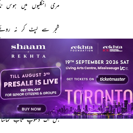
مری 
انگلیوں 
میں 
ہوس 
نا
شجر 
سے 
لپٹ 
کر 
نہ 
روئے
ہوا 
جو 
چلی 
ہے 
وہ 
صحرا 
مرے 
شیشۂ 
لا 
زماں 
پ
بہت 
گرد 
امروز 
و 
فردا 
چمک 
آنکھ 
میں 
حیرتوں 
ک
بس 
اک 
دھوپ 
تاب 
تماشا 