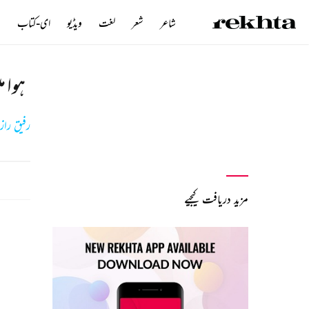
شاعر
شعر
لغت
ویڈیو
ای-کتاب
ن
ہوا م
رفیق راز
مزید دریافت کیجیے