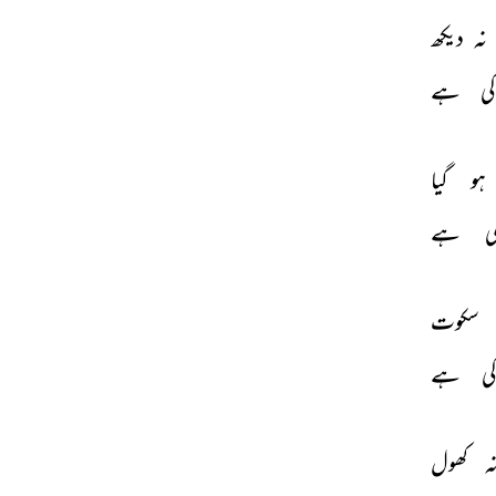
نہ 
دیکھ 
کی 
ہے 
ہو 
گیا 
ی 
ہے 
سکوت 
کی 
ہے 
ہ 
کھول 