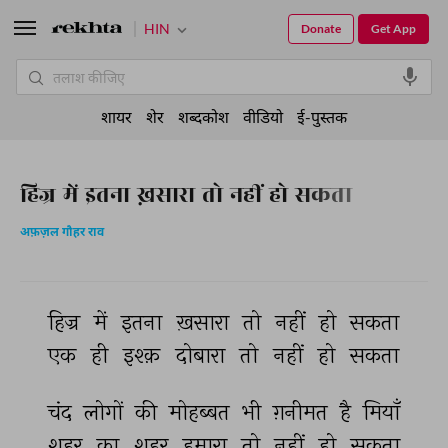
HIN
Donate
Get App
शायर
शेर
शब्दकोश
वीडियो
ई-पुस्तक
हिज्र में इतना ख़सारा तो नहीं हो सकता
अफ़ज़ल गौहर राव
हिज्र 
में 
इतना 
ख़सारा 
तो 
नहीं 
हो 
सकता 
एक 
ही 
इश्क़ 
दोबारा 
तो 
नहीं 
हो 
सकता 
चंद 
लोगों 
की 
मोहब्बत 
भी 
ग़नीमत 
है 
मियाँ 
शहर 
का 
शहर 
हमारा 
तो 
नहीं 
हो 
सकता 