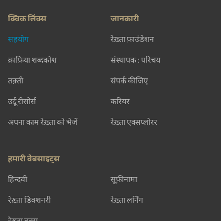
क्विक लिंक्स
जानकारी
सहयोग
रेख़्ता फ़ाउंडेशन
क़ाफ़िया शब्दकोश
संस्थापक : परिचय
तक़्ती
संपर्क कीजिए
उर्दू रीसोर्स
करियर
अपना काम रेख़्ता को भेजें
रेख़्ता एक्सप्लोरर
हमारी वेबसाइट्स
हिन्दवी
सूफ़ीनामा
रेख़्ता डिक्शनरी
रेख़्ता लर्निंग
रेख़्ता बुक्स