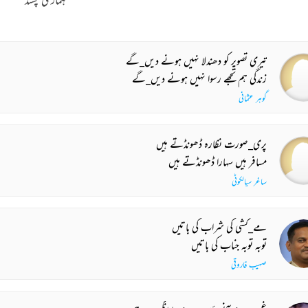
تیری تصویر کو دھندلا نہیں ہونے دیں_گے
زندگی ہم تجھے رسوا نہیں ہونے دیں_گے
گوہر عثمانی
پری_صورت نظارہ ڈھونڈتے ہیں
مسافر ہیں سہارا ڈھونڈتے ہیں
ساغر سیالکوٹی
مے_کشی کی شراب کی باتیں
توبہ توبہ جناب کی باتیں
صہیب فاروقی