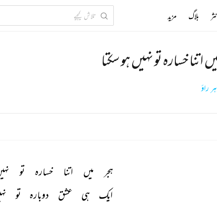
ثر
بلاگ
مزید
یں اتنا خسارہ تو نہیں ہو سکتا
ر راؤ
ہجر 
میں 
اتنا 
خسارہ 
تو 
نہی
ایک 
ہی 
عشق 
دوبارہ 
تو 
نہ