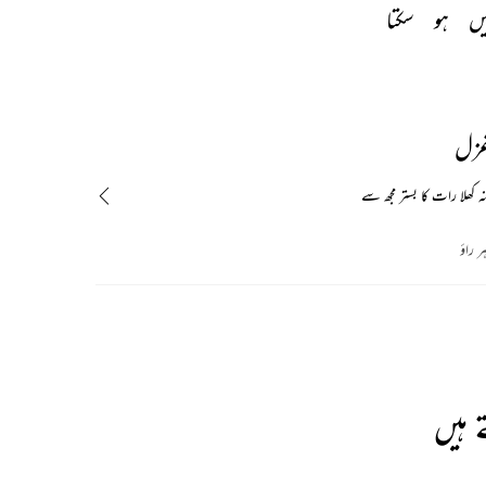
یں 
ہو 
سکتا 
غزل
نہ کھلا رات کا بستر مجھ سے
ر راؤ
 ہیں