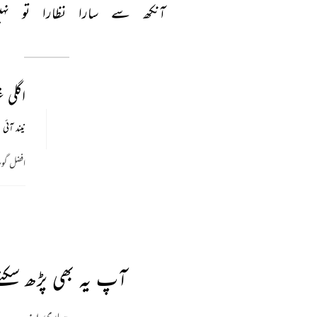
آنکھ 
سے 
سارا 
نظارا 
تو 
نہ
اگلی 
نیند آئی 
افضل گوہ
آپ یہ بھی پڑھ سکتے
ہماری پسند