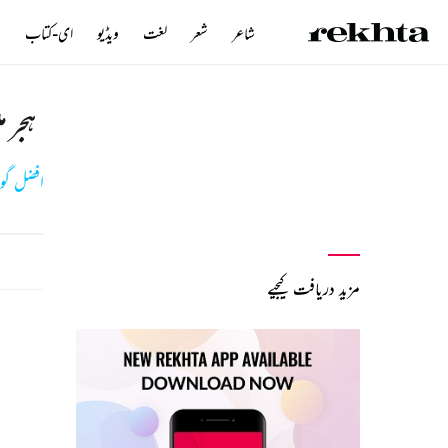
شاعر
شعر
لغت
ویڈیو
ای-کتاب
ن
ہجر م
افضل گوہ
مزید دریافت کیجیے