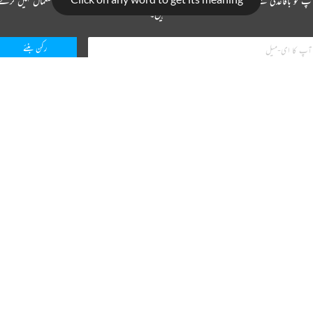
CANCEL
COMME
ریختہ نیوز لیٹر سبسکرائب کیجیے
پ کو باقاعدگی سے کچھ حاصل کرنا ہے لیکن اس کے علاوہ آپ کسی بھی ای میل کا استعمال نہیں کرتے
ہیں۔
میں نے ریختہ کی
پرائیویسی پالیسی
پڑھ لی ہے اور اس سے متفق ہوں