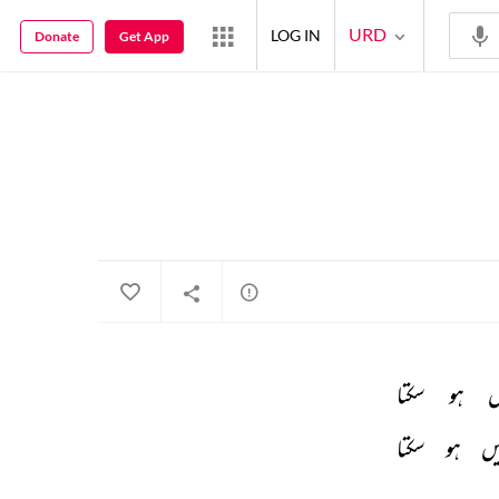
URD
LOG IN
Donate
Get App
ں 
ہو 
سکتا 
یں 
ہو 
سکتا 