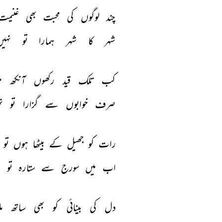
چند 
لوگوں 
کی 
محبت 
بھی 
غنیمت
شہر 
کا 
شہر 
ہمارا 
تو 
نہیں
کب 
تلک 
قید 
رکھوں 
آنکھ 
م
صرف 
خوابوں 
سے 
گزارا 
تو 
ن
رات 
کو 
جھیل 
کے 
بیٹھا 
ہوں 
تو 
اب 
میں 
سورج 
سے 
ستارہ 
تو 
ن
دل 
کی 
بینائی 
کو 
بھی 
ساتھ 
مل