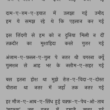
दाम-ए-ग़म-ए-हयात 
में 
उलझा 
गई 
उमीद 
हम 
ये 
समझ 
रहे 
थे 
कि 
एहसान 
कर 
गई 
इस 
ज़िंदगी 
से 
हम 
को 
न 
दुनिया 
मिली 
न 
दीं 
तक़दीर 
का 
मुशाहिदा 
करते 
गुज़र 
गई 
अंजाम-ए-फ़स्ल-ए-गुल 
पे 
नज़र 
थी 
वगरना 
क्यूँ 
गुलशन 
से 
आह 
भर 
के 
नसीम-ए-सहर 
गई 
बस 
इतना 
होश 
था 
मुझे 
रोज़-ए-विदा-ए-दोस्त 
वीराना 
था 
नज़र 
में 
जहाँ 
तक 
नज़र 
गई 
हर 
मौज-ए-आब-ए-सिंध 
हुई 
वक़्फ़-ए-पेच-ओ-ताब 
'महरूम' 
जब 
वतन 
में 
हमारी 
ख़बर 
गई 