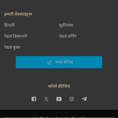
हमारी वेबसाइट्स
हिन्दवी
सूफ़ीनामा
रेख़्ता डिक्शनरी
रेख़्ता लर्निंग
रेख़्ता बुक्स
संपर्क कीजिए
फॉलो कीजिए