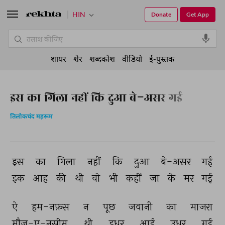
HIN
Donate
Get App
शायर
शेर
शब्दकोश
वीडियो
ई-पुस्तक
इस का गिला नहीं कि दुआ बे-असर गई
तिलोकचंद महरूम
इस 
का 
गिला 
नहीं 
कि 
दुआ 
बे-असर 
गई 
इक 
आह 
की 
थी 
वो 
भी 
कहीं 
जा 
के 
मर 
गई 
ऐ 
हम-नफ़स 
न 
पूछ 
जवानी 
का 
माजरा 
मौज-ए-नसीम 
थी 
इधर 
आई 
उधर 
गई 