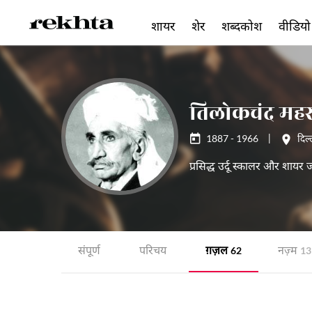
शायर
शेर
शब्दकोश
वीडियो
तिलोकचंद मह
1887 - 1966
|
दिल्
प्रसिद्ध उर्दू स्कालर और शायर
संपूर्ण
परिचय
ग़ज़ल
नज़्म
62
13