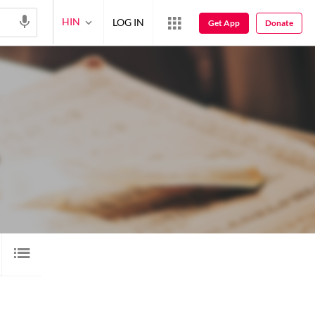
HIN
LOG IN
Get App
Donate
वीडियो
रुबाई
गेलरी
1
14
1