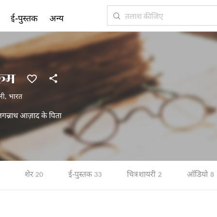
ई-पुस्तक
अन्य
रूम
ली
,
भारत
 जगन्नाथ आज़ाद के पिता
शेर
ई-पुस्तक
चित्र शायरी
ऑडियो
20
33
2
8