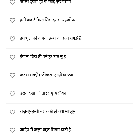
काला इंसान हो या कोई ज़र्द इंसान
फ़रियाद है किस लिए दर-ए-यज़्दाँ पर
हम भूल को अपनी इल्म-ओ-फ़न समझे हैं
हंगामा तिरा ही गर्म हर इक सू है
क़तरा समझे हक़ीक़त-ए-दरिया क्या
उड़ते देखा जो ताइर-ए-पर्रां को
राज़-ए-हस्ती बशर को हो क्या मा'लूम
ज़ाहिर में क़ज़ा बहुत सितम ढाती है