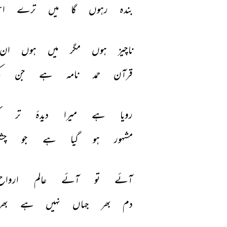
بندہ 
رہوں 
گا 
میں 
ترے 
ا
ناچیز 
ہوں 
مگر 
میں 
ہوں 
ان 
قرآن 
حمد 
نامہ 
ہے 
جن 
ک
رویا 
ہے 
میرا 
دیدۂ 
تر 
ک
مشہور 
ہو 
گیا 
ہے 
جو 
چشم
آئے 
تو 
آئے 
عالم 
ارواح
دم 
بھر 
جہاں 
نہیں 
ہے 
بھر