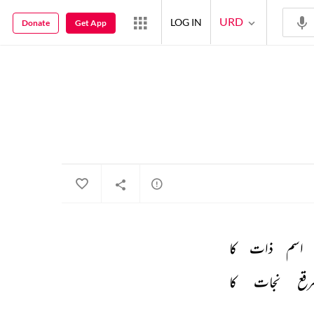
URD
LOG IN
Donate
Get App
اسم 
ذات 
کا 
رقع 
نجات 
کا 