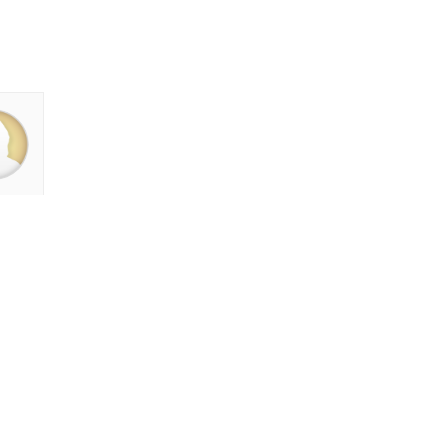
ad Islaam Amjad
Waris, Poetry and a
e in Words | Rekhta
aru