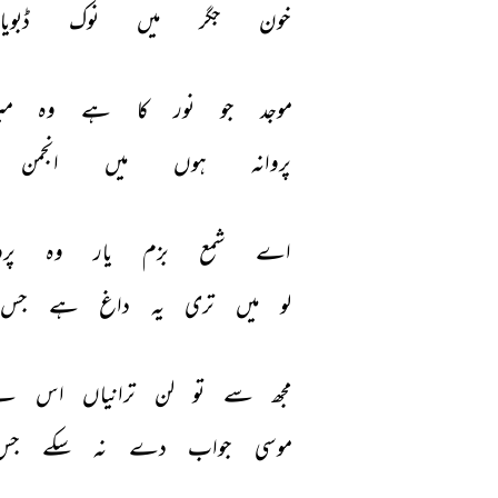
خون 
جگر 
میں 
نوک 
ڈبویا 
موجد 
جو 
نور 
کا 
ہے 
وہ 
می
پروانہ 
ہوں 
میں 
انجمن 
اے 
شمع 
بزم 
یار 
وہ 
پرو
لو 
میں 
تری 
یہ 
داغ 
ہے 
جس 
مجھ 
سے 
تو 
لن 
ترانیاں 
اس 
نے
موسی 
جواب 
دے 
نہ 
سکے 
جس