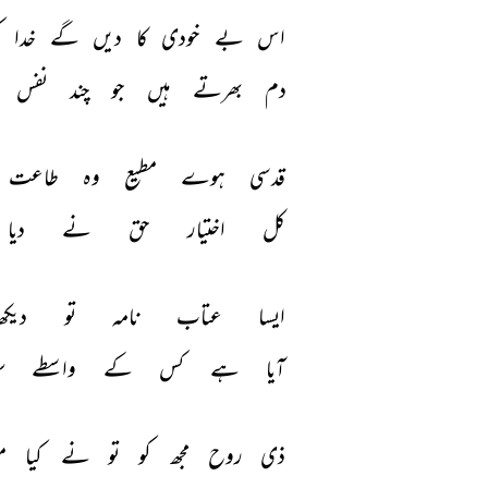
اس 
بے 
خودی 
کا 
دیں 
گے 
خدا 
ک
دم 
بھرتے 
ہیں 
جو 
چند 
نفس 
قدسی 
ہوے 
مطیع 
وہ 
طاعت 
کل 
اختیار 
حق 
نے 
دیا 
ایسا 
عتاب 
نامہ 
تو 
دیکھا
آیا 
ہے 
کس 
کے 
واسطے 
س
ذی 
روح 
مجھ 
کو 
تو 
نے 
کیا 
م