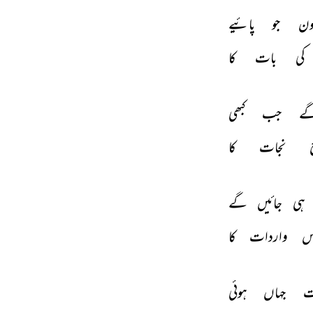
ون 
جو 
پائیے 
کی 
بات 
کا 
ے 
جب 
کبھی 
 
نجات 
کا 
ہی 
جائیں 
گے 
س 
واردات 
کا 
ت 
جہاں 
ہوئی 