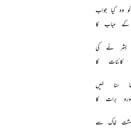
و 
وہ 
کیا 
جواب 
کے 
حباب 
کا 
بشر 
نے 
کی 
کائنات 
کا 
 
سنا 
نہیں 
ورہ 
برات 
کا 
شت 
خاک 
سے 