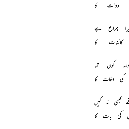
دوات 
کا 
را 
چراغ 
ہے 
کائنات 
کا 
انہ 
کون 
تھا 
کی 
وفات 
کا 
 
کبھی 
نہ 
کیں 
 
کی 
بات 
کا 