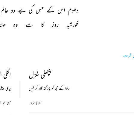
دھوم 
اس 
کے 
حسن 
کی 
ہے 
دو 
عالم 
خورشید 
روز 
کا 
ہے 
وہ 
مہت
ن شرف
پچھلی غزل
اگلی 
رلوا کے مجھ کو یار گنہ گار کر نہیں
پری پیکر
آغا حجو
آغا حجو شرف