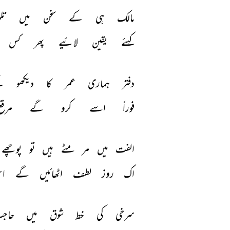
مالک 
ہی 
کے 
سخن 
میں 
تل
کہئے 
یقین 
لائیے 
پھر 
کس 
دفتر 
ہماری 
عمر 
کا 
دیکھو 
گ
فوراً 
اسے 
کرو 
گے 
مرقع
الفت 
میں 
مر 
مٹے 
ہیں 
تو 
پوچھے 
اک 
روز 
لطف 
اٹھائیں 
گے 
ا
سرخی 
کی 
خط 
شوق 
میں 
حاج