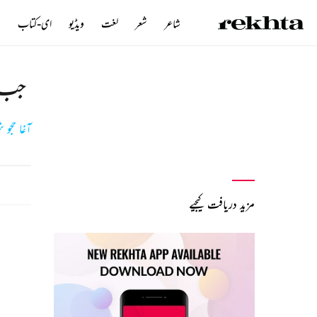
شاعر
شعر
لغت
ویڈیو
ای-کتاب
ن
جب س
آغا حجو
مزید دریافت کیجیے