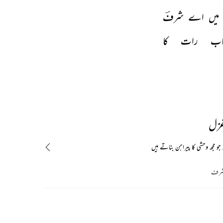
میں 
اے 
شرفؔ 
اب 
رات 
کا 
غزل
 جو مجھ وحشی کا پیراہن بناتے ہیں
 شرف