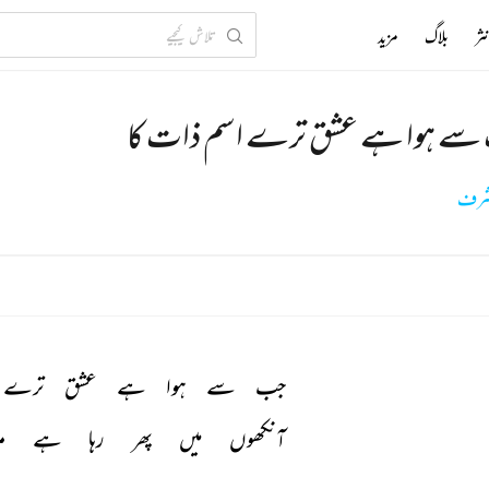
ثر
بلاگ
مزید
ے ہوا ہے عشق ترے اسم ذات کا
 شرف
جب 
سے 
ہوا 
ہے 
عشق 
ترے 
آنکھوں 
میں 
پھر 
رہا 
ہے 
م