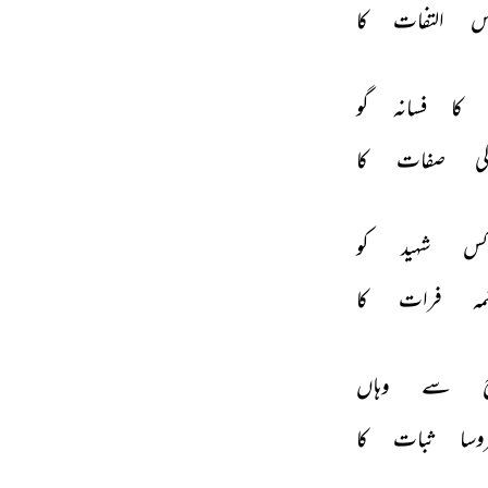
س 
التفات 
کا 
کا 
فسانہ 
گو 
ی 
صفات 
کا 
س 
شہید 
کو 
ہ 
فرات 
کا 
 
سے 
وہاں 
وسا 
ثبات 
کا 