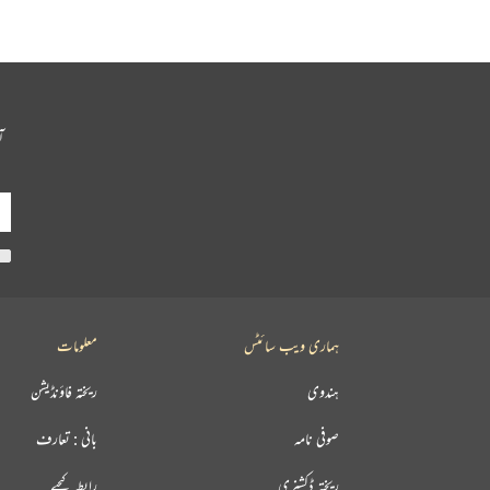
آ
ہماری ویب سائٹس
معلومات
ہندوی
ریختہ فاؤنڈیشن
صوفی نامہ
بانی : تعارف
ریختہ ڈکشنری
رابطہ کیجیے