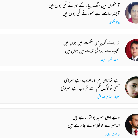
آنکھوں میں رنگ پیار کے بھرنے لگی ہوں میں
آئینہ سامنے ہے سنورنے لگی ہوں میں
مینا نقوی
نہ جانے کون سی غفلت میں ہوں میں
عجب سے درد کی شدت میں ہوں میں
امت شرما میت
ہے ترجمان الم اور ادیب ہے سردی
تبھی تو نوک_قلم سے قریب ہے سردی
سبیلہ انعام صدیقی
دیے اپنی ضو پہ جو اترا رہے ہیں
اندھیرے محافظ ہوئے جا رہے ہیں
عاطف خان