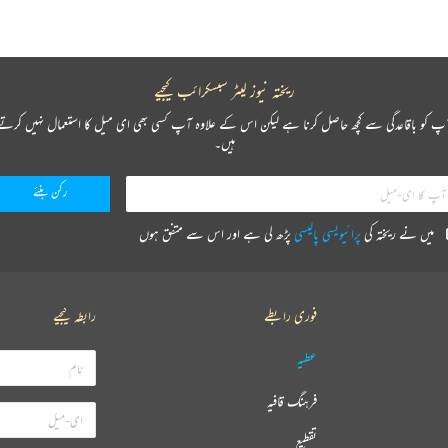
ریختہ نیوز لیٹر سبسکرائب کیجیے
پ کو باقاعدگی سے کچھ حاصل کرنا ہے لیکن اس کے علاوہ آپ کسی بھی ای میل کا استعمال نہیں کرتے
ہیں۔
میں نے ریختہ کی
پرائیویسی پالیسی
پڑھ لی ہے اور اس سے متفق ہوں
فوری رابطے
رابطہ کیجیے
عطیہ
فرہنگ قافیہ
تقطیع