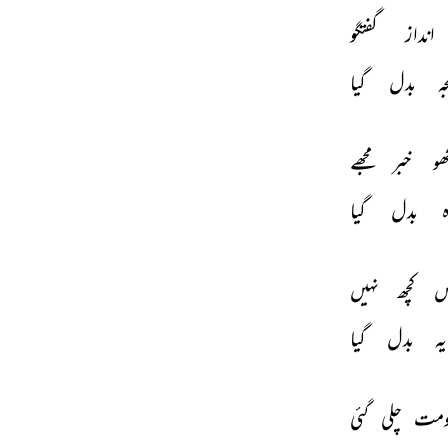
انداز 
گفتگو 
جہ 
بدل 
گیا 
ھو 
خبر 
مجھے 
 
بدل 
گیا 
س 
کچھ 
نہیں 
ہ 
بدل 
گیا 
ومت 
چلی 
گئی 