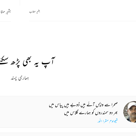
بشیر مہت
بشیر مہتاب
آپ یہ بھی پڑھ سکتے
ہماری پسند
صحرا سے واپس آئے ہیں ڈوبے ہیں پیاس میں
بھر دو سمندروں کو ہمارے گلاس میں
شیواوم مشرا انور