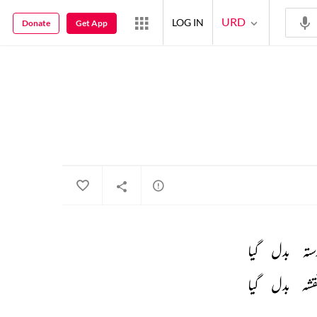
URD
LOG IN
Donate
Get App
تہ 
بدل 
گیا 
قشہ 
بدل 
گیا 