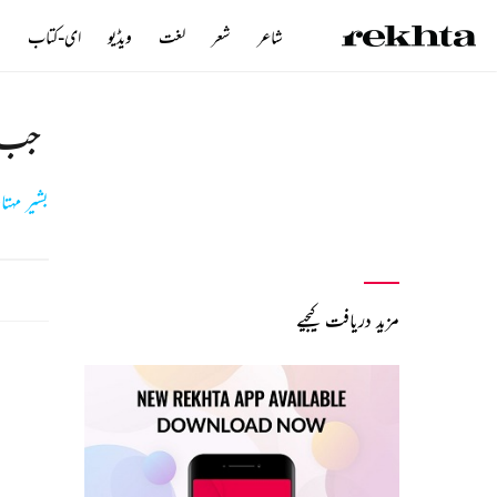
شاعر
شعر
لغت
ویڈیو
ای-کتاب
ن
جب س
بشیر مہت
مزید دریافت کیجیے