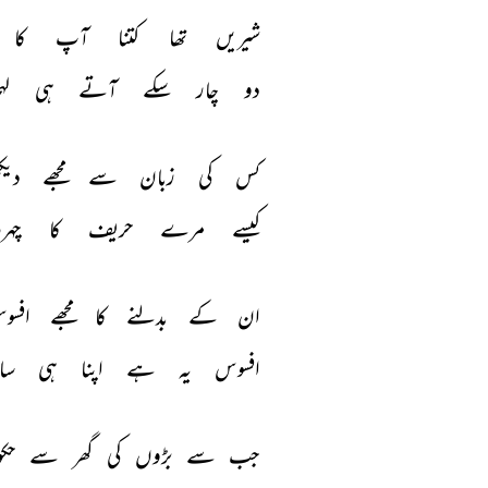
شیریں 
تھا 
کتنا 
آپ 
کا 
دو 
چار 
سکے 
آتے 
ہی 
لہ
کس 
کی 
زبان 
سے 
مجھے 
دیک
کیسے 
مرے 
حریف 
کا 
چہرہ
ان 
کے 
بدلنے 
کا 
مجھے 
افسو
افسوس 
یہ 
ہے 
اپنا 
ہی 
سای
جب 
سے 
بڑوں 
کی 
گھر 
سے 
حک