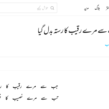
ثر
بلاگ
مزید
ے مرے رقیب کا رستہ بدل گیا
اب
جب 
سے 
مرے 
رقیب 
کا 
رس
تب 
سے 
مرے 
نصیب 
کا 
ن