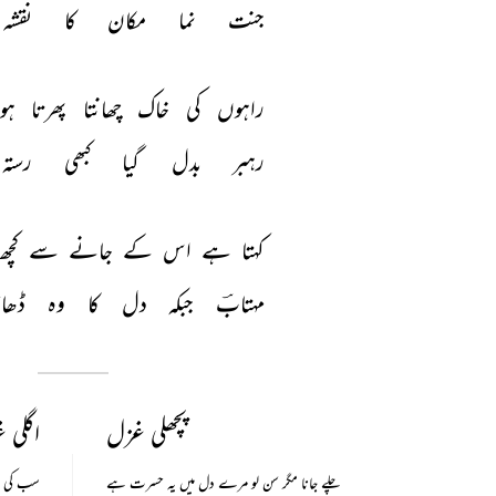
جنت 
نما 
مکان 
کا 
نقشہ 
راہوں 
کی 
خاک 
چھانتا 
پھرتا 
ہو
رہبر 
بدل 
گیا 
کبھی 
رستہ 
کہتا 
ہے 
اس 
کے 
جانے 
سے 
کچھ
مہتابؔ 
جبکہ 
دل 
کا 
وہ 
ڈھان
پچھلی غزل
اگلی 
چلے جانا مگر سن لو مرے دل میں یہ حسرت ہے
سب کی مو