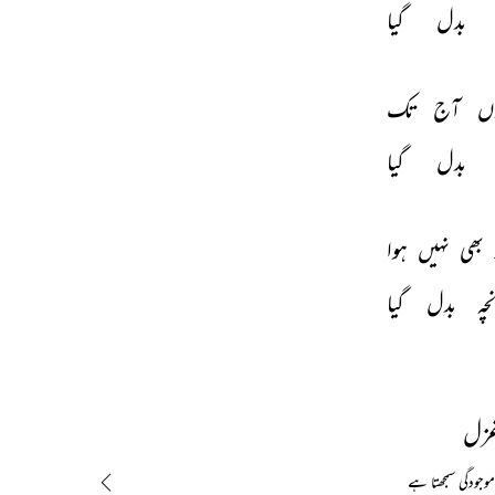
بدل 
گیا 
ں 
آج 
تک 
بدل 
گیا 
 
بھی 
نہیں 
ہوا 
چہ 
بدل 
گیا 
غزل
جودگی سمجھتا ہے