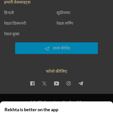
हमारी वेबसाइट्स
हिन्दवी
सूफ़ीनामा
रेख़्ता डिक्शनरी
रेख़्ता लर्निंग
रेख़्ता बुक्स
संपर्क कीजिए
फॉलो कीजिए
प्राइवेसी पॉलिसी
इस्तेमाल की शर्तें
कॉपीराइट
Rekhta is better on the app
© 2026 Rekhta™ Foundation. All rights reserved.