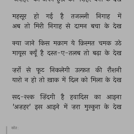
महसूर 
हो 
गई 
है 
तजल्ली 
निगाह 
में 
अब 
तो 
मिरी 
निगाह 
से 
दामन 
बचा 
के 
देख 
क्या 
जाने 
किस 
मक़ाम 
ये 
क़िस्मत 
चमक 
उठे 
मायूस 
क्यूँ 
है 
दस्त-ए-तलब 
तो 
बढ़ा 
के 
देख 
ज़र्रों 
से 
फूट 
निकलेगी 
उल्फ़त 
की 
रौशनी 
यारो 
न 
हो 
तो 
ख़ाक 
में 
दिल 
को 
मिला 
के 
देख 
सद-रश्क 
ज़िंदगी 
है 
हवादिस 
का 
आइना 
'अज़हर' 
इस 
आइने 
में 
ज़रा 
मुस्कुरा 
के 
देख 
स्रोत :