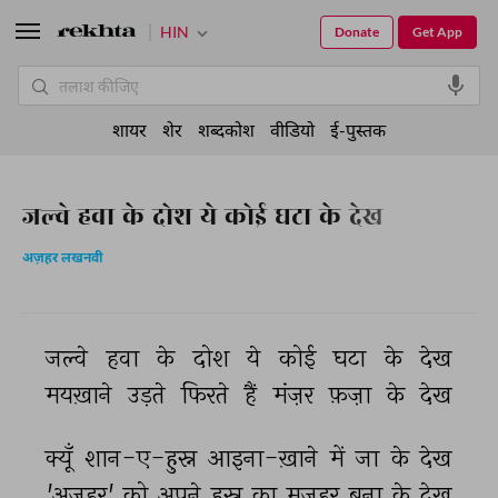
HIN
Donate
Get App
शायर
शेर
शब्दकोश
वीडियो
ई-पुस्तक
जल्वे हवा के दोश ये कोई घटा के देख
अज़हर लखनवी
जल्वे 
हवा 
के 
दोश 
ये 
कोई 
घटा 
के 
देख 
मयख़ाने 
उड़ते 
फिरते 
हैं 
मंज़र 
फ़ज़ा 
के 
देख 
क्यूँ 
शान-ए-हुस्न 
आइना-ख़ाने 
में 
जा 
के 
देख 
'अज़हर' 
को 
अपने 
हुस्न 
का 
मज़हर 
बना 
के 
देख 