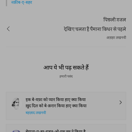
नक़ीब-ए-सहर
पिछली ग़ज़ल
देखिए चलता है पैमाना किधर से पहले
अज़हर लखनवी
आप ये भी पढ़ सकते हैं
हमारी पसंद
इक बे-वफ़ा को प्यार किया हाए क्या किया
ख़ुद दिल को बे-क़रार किया हाए क्या किया
बहज़ाद लखनवी
बेगाना-ए-हर-राहत-ओ-ग़म तुम ने किया है