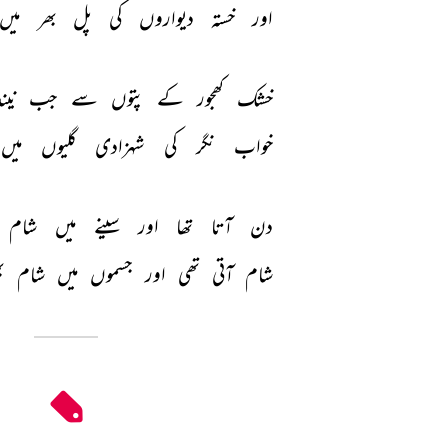
اور 
خستہ 
دیواروں 
کی 
پل 
بھر 
میں 
خشک 
کھجور 
کے 
پتوں 
سے 
جب 
نین
خواب 
نگر 
کی 
شہزادی 
گلیوں 
میں 
دن 
آتا 
تھا 
اور 
سینے 
میں 
شام 
شام 
آتی 
تھی 
اور 
جسموں 
میں 
شام 
ب