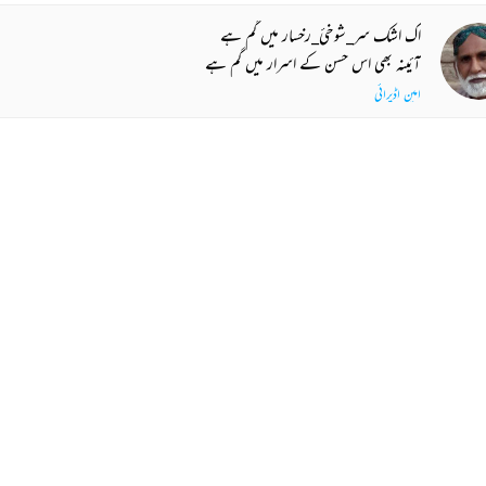
اک اشک سر_شوخیٔ_رخسار میں گم ہے
آئینہ بھی اس حسن کے اسرار میں گم ہے
امین اڈیرائی
رہ_فراق کسی طور مختصر کیجے
جو ہو سکے تو کبھی خواب سے گزر کیجے
ثمینہ راجہ
 MORE SUGGESTIONS
COMMENT
SHARE YOUR VIEWS