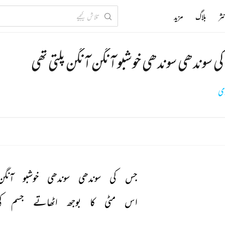
ثر
بلاگ
مزید
ی سوندھی سوندھی خوشبو آنگن آنگن پلتی تھی
زی
جس 
کی 
سوندھی 
سوندھی 
خوشبو 
آنگن
اس 
مٹی 
کا 
بوجھ 
اٹھاتے 
جسم 
ک