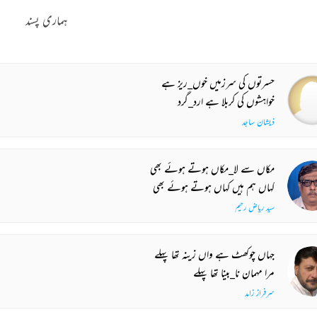
ہماری پسند
حسرتوں کی سرزمیں خوں‌_ریز ہے
خواہشوں کی کربلا ہے ارد_گرد
ذیشان ساجد
مکاں سے لا_مکاں ہوتے ہوئے بھی
کہاں ہم ہیں کہاں ہوتے ہوئے بھی
سید ریاض رحیم
جہاں چوکھٹ ہے واں زینہ تھا پہلے
مرا مہمان نا_بینا تھا پہلے
سرفراز زاہد