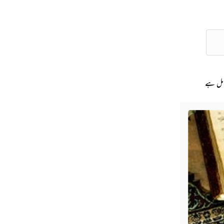
امل ہے