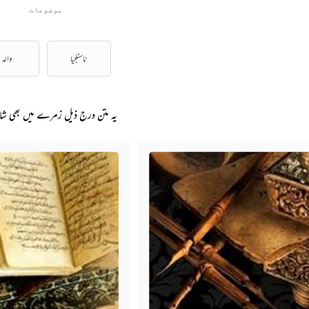
موضوعات
ناسٹلجیا
والد
یہ متن درج ذیل زمرے میں بھی ش