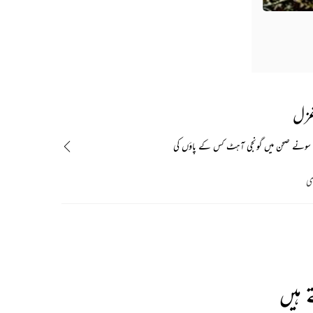
غزل
ونے صحن میں گونجی آہٹ کس کے پاؤں کی
زی
 ہیں