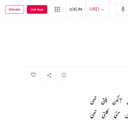
URD
LOG IN
Donate
Get App
 
آنگن 
پلتی 
تھی 
ی 
مٹی 
گلتی 
تھی 