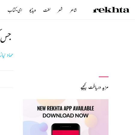
شاعر
شعر
لغت
ویڈیو
ای-کتاب
ن
جس ک
حماد نیا
مزید دریافت کیجیے