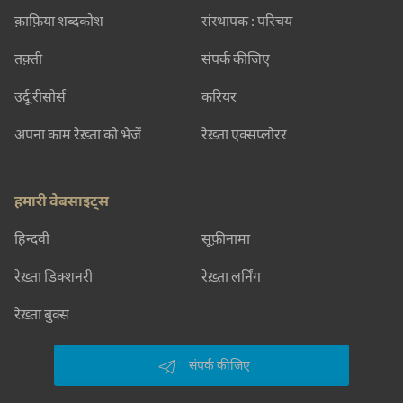
क़ाफ़िया शब्दकोश
संस्थापक : परिचय
तक़्ती
संपर्क कीजिए
उर्दू रीसोर्स
करियर
अपना काम रेख़्ता को भेजें
रेख़्ता एक्सप्लोरर
हमारी वेबसाइट्स
हिन्दवी
सूफ़ीनामा
रेख़्ता डिक्शनरी
रेख़्ता लर्निंग
रेख़्ता बुक्स
संपर्क कीजिए