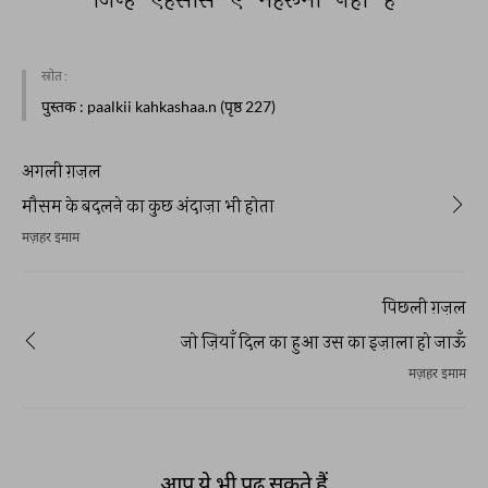
स्रोत :
पुस्तक
: paalkii kahkashaa.n (पृष्ठ 227)
अगली ग़ज़ल
मौसम के बदलने का कुछ अंदाज़ा भी होता
मज़हर इमाम
पिछली ग़ज़ल
जो ज़ियाँ दिल का हुआ उस का इज़ाला हो जाऊँ
मज़हर इमाम
आप ये भी पढ़ सकते हैं