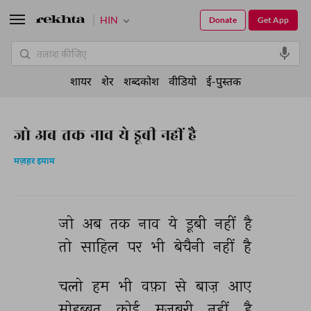
HIN
Donate
Get App
शायर
शेर
शब्दकोश
वीडियो
ई-पुस्तक
जो अब तक नाव ये डूबी नहीं है
मज़हर इमाम
जो 
अब 
तक 
नाव 
ये 
डूबी 
नहीं 
है 
तो 
साहिल 
पर 
भी 
बेचैनी 
नहीं 
है 
चलो 
हम 
भी 
वफ़ा 
से 
बाज़ 
आए 
मोहब्बत 
कोई 
मजबूरी 
नहीं 
है 