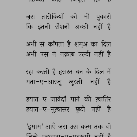
ज़रा 
तारीकियों 
को 
भी 
पुकारो 
कि 
इतनी 
रौशनी 
अच्छी 
नहीं 
है 
अभी 
से 
काँपता 
है 
शम्अ 
का 
दिल 
अभी 
उस 
ने 
नक़ाब 
उल्टी 
नहीं 
है 
रहा 
करती 
है 
हसरत 
बन 
के 
दिल 
में 
मता-ए-आरज़ू 
लुटती 
नहीं 
है 
हयात-ए-जावेदाँ 
पाने 
की 
ख़ातिर 
हयात-ए-मुख़्तसर 
छूटी 
नहीं 
है 
'इमाम' 
आएँ 
ज़रा 
उस 
बज़्म 
तक 
वो 
जिन्हें 
एहसास-ए-महरूमी 
नहीं 
है 