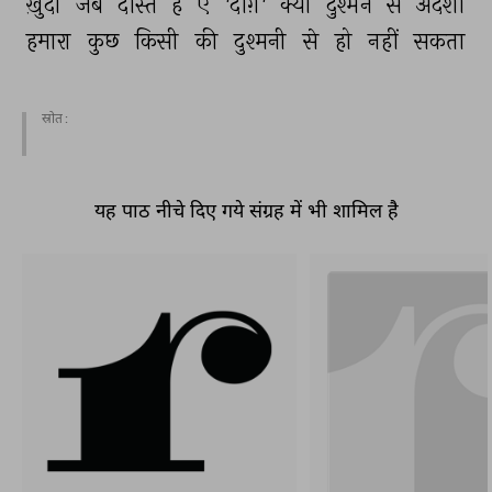
ख़ुदा 
जब 
दोस्त 
है 
ऐ 
'दाग़' 
क्या 
दुश्मन 
से 
अंदेशा 
हमारा 
कुछ 
किसी 
की 
दुश्मनी 
से 
हो 
नहीं 
सकता 
स्रोत :
यह पाठ नीचे दिए गये संग्रह में भी शामिल है