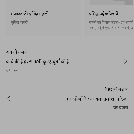
संपादक की चुनिंदा ग़ज़लें
प्रसिद्ध उर्दू कवितायें
चुनिंदा शायरी
नज़्मों का विशाल संग्रह - उर्दू शायर
नज़्म, उर्दू में एक विधा के रूप में, उ
आख़िरी दशकों के दौरान पैदा हुई और 
तरह स्थापित हो गई। नज़्म बहर और 
होती है और इसके बिना भी। अब नसरी
कविता) भी उर्दू में स्थापित हो गई है
अगली ग़ज़ल
काबे की है हवस कभी कू-ए-बुताँ की है
दाग़ देहलवी
पिछली ग़ज़ल
इन आँखों ने क्या क्या तमाशा न देखा
दाग़ देहलवी