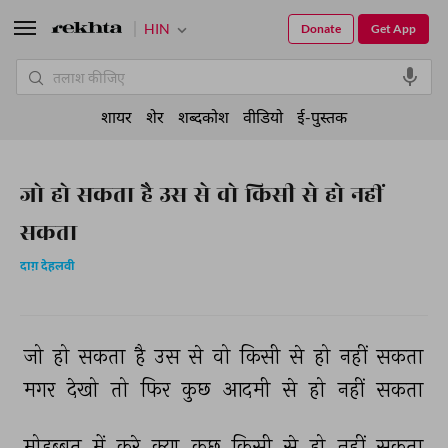
HIN
Donate
Get App
शायर
शेर
शब्दकोश
वीडियो
ई-पुस्तक
जो हो सकता है उस से वो किसी से हो नहीं
सकता
दाग़ देहलवी
जो 
हो 
सकता 
है 
उस 
से 
वो 
किसी 
से 
हो 
नहीं 
सकता 
मगर 
देखो 
तो 
फिर 
कुछ 
आदमी 
से 
हो 
नहीं 
सकता 
मोहब्बत 
में 
करे 
क्या 
कुछ 
किसी 
से 
हो 
नहीं 
सकता 