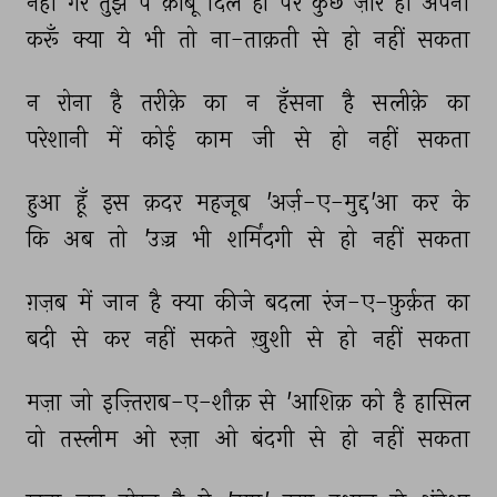
नहीं 
गर 
तुझ 
पे 
क़ाबू 
दिल 
ही 
पर 
कुछ 
ज़ोर 
हो 
अपना 
करूँ 
क्या 
ये 
भी 
तो 
ना-ताक़ती 
से 
हो 
नहीं 
सकता 
न 
रोना 
है 
तरीक़े 
का 
न 
हँसना 
है 
सलीक़े 
का 
परेशानी 
में 
कोई 
काम 
जी 
से 
हो 
नहीं 
सकता 
हुआ 
हूँ 
इस 
क़दर 
महजूब 
'अर्ज़-ए-मुद्द'आ 
कर 
के 
कि 
अब 
तो 
'उज़्र 
भी 
शर्मिंदगी 
से 
हो 
नहीं 
सकता 
ग़ज़ब 
में 
जान 
है 
क्या 
कीजे 
बदला 
रंज-ए-फ़ुर्क़त 
का 
बदी 
से 
कर 
नहीं 
सकते 
ख़ुशी 
से 
हो 
नहीं 
सकता 
मज़ा 
जो 
इज़्तिराब-ए-शौक़ 
से 
'आशिक़ 
को 
है 
हासिल 
वो 
तस्लीम 
ओ 
रज़ा 
ओ 
बंदगी 
से 
हो 
नहीं 
सकता 