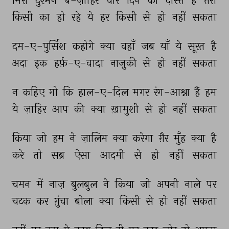
मिरा 
दुश्मन 
ब-ज़ाहिर 
चार 
दिन 
को 
दोस्त 
है 
तेरा 
किसी 
का 
हो 
रहे 
ये 
हर 
किसी 
से 
हो 
नहीं 
सकता 
दम-ए-पुर्सिश 
कहोगे 
क्या 
वहाँ 
जब 
याँ 
ये 
सूरत 
है 
अदा 
इक 
हर्फ़-ए-वादा 
नाज़ुकी 
से 
हो 
नहीं 
सकता 
न 
कहिए 
गो 
कि 
हाल-ए-दिल 
मगर 
रंग-आश्ना 
हैं 
हम 
ये 
ज़ाहिर 
आप 
की 
क्या 
ख़ामुशी 
से 
हो 
नहीं 
सकता 
किया 
जो 
हम 
ने 
ज़ालिम 
क्या 
करेगा 
ग़ैर 
मुँह 
क्या 
है 
करे 
तो 
सब्र 
ऐसा 
आदमी 
से 
हो 
नहीं 
सकता 
चमन 
में 
नाज़ 
बुलबुल 
ने 
किया 
जो 
अपनी 
नाले 
पर 
चटक 
कर 
ग़ुंचा 
बोला 
क्या 
किसी 
से 
हो 
नहीं 
सकता 