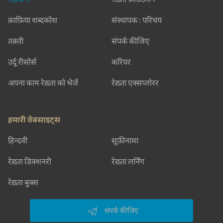
क़ाफ़िया शब्दकोश
संस्थापक : परिचय
तक़्ती
संपर्क कीजिए
उर्दू रीसोर्स
करियर
अपना काम रेख़्ता को भेजें
रेख़्ता एक्सप्लोरर
हमारी वेबसाइट्स
हिन्दवी
सूफ़ीनामा
रेख़्ता डिक्शनरी
रेख़्ता लर्निंग
रेख़्ता बुक्स
संपर्क कीजिए