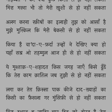
मिरा 
मरना 
भी 
तो 
मेरी 
ख़ुशी 
से 
हो 
नहीं 
सकता 
अलग 
करना 
रक़ीबों 
का 
इलाही 
तुझ 
को 
आसाँ 
है 
मुझे 
मुश्किल 
कि 
मेरी 
बेकसी 
से 
हो 
नहीं 
सकता 
किया 
है 
वा'दा-ए-फ़र्दा 
उन्हों 
ने 
देखिए 
क्या 
हो 
यहाँ 
सब्र 
ओ 
तहम्मुल 
आज 
ही 
से 
हो 
नहीं 
सकता 
ये 
मुश्ताक़-ए-शहादत 
किस 
जगह 
जाएँ 
किसे 
ढूँडें 
कि 
तेरा 
काम 
क़ातिल 
जब 
तुझी 
से 
हो 
नहीं 
सकता 
लगा 
कर 
तेग़ 
क़िस्सा 
पाक 
कीजे 
दाद-ख़्वाहों 
का 
किसी 
का 
फ़ैसला 
गर 
मुंसिफ़ी 
से 
हो 
नहीं 
सकता 