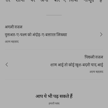
अगली ग़ज़ल
वुसअत-ए-चश्म को अंदोह-ए-बसारत लिख्खा
अज़्म बहज़ाद
पिछली ग़ज़ल
शाम आई तो कोई ख़ुश-बदनी याद आई
अज़्म बहज़ाद
आप ये भी पढ़ सकते हैं
हमारी पसंद