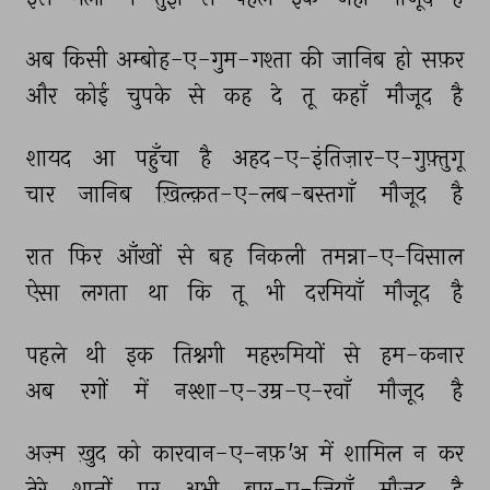
अब 
किसी 
अम्बोह-ए-गुम-गश्ता 
की 
जानिब 
हो 
सफ़र 
और 
कोई 
चुपके 
से 
कह 
दे 
तू 
कहाँ 
मौजूद 
है 
शायद 
आ 
पहुँचा 
है 
अहद-ए-इंतिज़ार-ए-गुफ़्तुगू 
चार 
जानिब 
ख़िल्क़त-ए-लब-बस्तगाँ 
मौजूद 
है 
रात 
फिर 
आँखों 
से 
बह 
निकली 
तमन्ना-ए-विसाल 
ऐसा 
लगता 
था 
कि 
तू 
भी 
दरमियाँ 
मौजूद 
है 
पहले 
थी 
इक 
तिश्नगी 
महरूमियों 
से 
हम-कनार 
अब 
रगों 
में 
नश्शा-ए-उम्र-ए-रवाँ 
मौजूद 
है 
अज़्म 
ख़ुद 
को 
कारवान-ए-नफ़'अ 
में 
शामिल 
न 
कर 
तेरे 
शानों 
पर 
अभी 
बार-ए-ज़ियाँ 
मौजूद 
है 