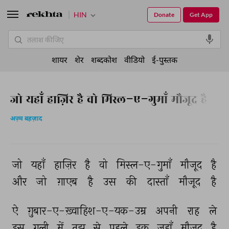
HIN
Donate
Get App
शायर
शेर
शब्दकोश
वीडियो
ई-पुस्तक
जो यहाँ हाज़िर है वो मिस्ल-ए-गुमाँ मौजूद है
अज़्म बहज़ाद
जो 
यहाँ 
हाज़िर 
है 
वो 
मिस्ल-ए-गुमाँ 
मौजूद 
है 
और 
जो 
ग़ाएब 
है 
उस 
की 
दास्ताँ 
मौजूद 
है 
ऐ 
ग़ुबार-ए-ख़्वाहिश-ए-यक-उम्र 
अपनी 
राह 
ले 
इस 
गली 
में 
तुझ 
से 
पहले 
इक 
जहाँ 
मौजूद 
है 