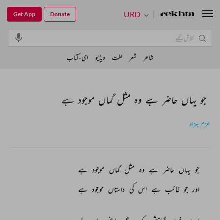
URD
Get App
Donate
شاعر
شعر
لغت
ویڈیو
ای-کتاب
جو یہاں حاضر ہے وہ مثل گماں موجود ہے
عزم بہزاد
جو 
یہاں 
حاضر 
ہے 
وہ 
مثل 
گماں 
موجود 
ہے 
اور 
جو 
غائب 
ہے 
اس 
کی 
داستاں 
موجود 
ہے 