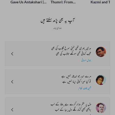
Gave Us Antakshari |
Thumri: From
Kazmi and Top
Bait Bazi Explained
Lucknow’s Courts to
Poets Live at t
Global Stages
e-Rekhta Lond
Mushaira
آپ یہ بھی پڑھ سکتے ہیں
ہماری پسند
ہری_بھری تھی ٹہنی سرخ گلاب کی بھی
عجب کہانی تھی سوکھے تالاب کی بھی
جمال احسانی
مرے اندر جو اندیشہ نہیں ہے
تو کیا میرا کوئی اپنا نہیں ہے
شین کاف نظام
دل پر ستم ہزار کرے بے_وفا کے لب
برچھی کبھی کٹار لگے دل_ربا کے لب