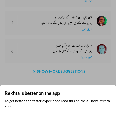
شمشاد شاد
اسی زمین اسی آسماں کے ساتھ رہے
جہاں کے تھے ہی نہیں اس جہاں کے ساتھ رہے
اشفاق حسین
وداع ساتھ تمہارے ہی ہو گیا سورج
پھر اس کے بعد نہ ہم کو کہیں ملا سورج
مصور سبزواری
SHOW MORE SUGGESTIONS
Rekhta is better on the app
COMMENT
To get better and faster experience read this on the all new Rekhta
SHARE YOUR VIEWS
ایپ میں
app
پڑھیے