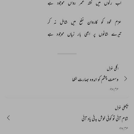
اب 
رگوں 
میں 
نشۂ 
عمر 
رواں 
موجود 
ہے 
عزم 
خود 
کو 
کاروان 
نفع 
میں 
شامل 
نہ 
کر 
تیرے 
شانوں 
پر 
ابھی 
بار 
زیاں 
موجود 
ہے 
اگلی غزل
وسعت چشم کو اندوہ بصارت لکھا
عزم بہزاد
پچھلی غزل
شام آئی تو کوئی خوش بدنی یاد آئی
عزم بہزاد