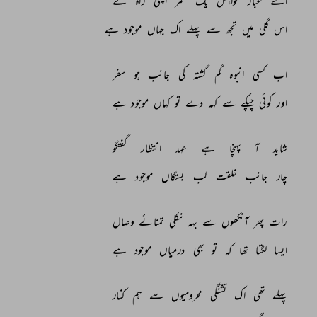
اے 
غبار 
خواہش 
یک 
عمر 
اپنی 
راہ 
لے 
اس 
گلی 
میں 
تجھ 
سے 
پہلے 
اک 
جہاں 
موجود 
ہے 
اب 
کسی 
انبوہ 
گم 
گشتہ 
کی 
جانب 
ہو 
سفر 
اور 
کوئی 
چپکے 
سے 
کہہ 
دے 
تو 
کہاں 
موجود 
ہے 
شاید 
آ 
پہنچا 
ہے 
عہد 
انتظار 
گفتگو 
چار 
جانب 
خلقت 
لب 
بستگاں 
موجود 
ہے 
رات 
پھر 
آنکھوں 
سے 
بہہ 
نکلی 
تمنائے 
وصال 
ایسا 
لگتا 
تھا 
کہ 
تو 
بھی 
درمیاں 
موجود 
ہے 
پہلے 
تھی 
اک 
تشنگی 
محرومیوں 
سے 
ہم 
کنار 