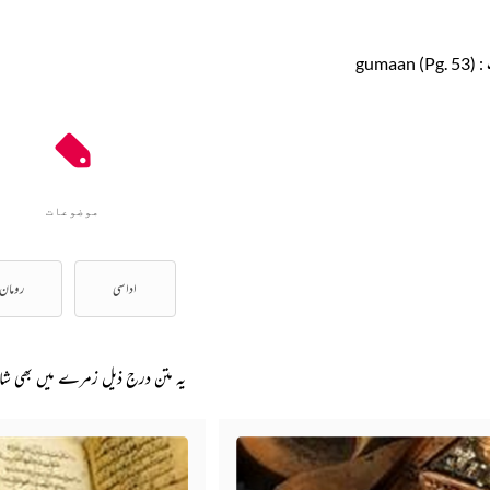
: gumaan (Pg. 53)
موضوعات
اداسی
رومان
یہ متن درج ذیل زمرے میں بھی ش