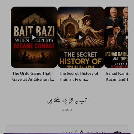
The Urdu Game That
The Secret History of
Irshad Kamil, B
Gave Us Antakshari |
Thumri: From
Kazmi and Top
Bait Bazi Explained
Lucknow’s Courts to
Poets Live at t
Global Stages
e-Rekhta Lond
Mushaira
آپ یہ بھی پڑھ سکتے ہیں
ہماری پسند
دیوار پھاندنے میں دیکھوگے کام میرا