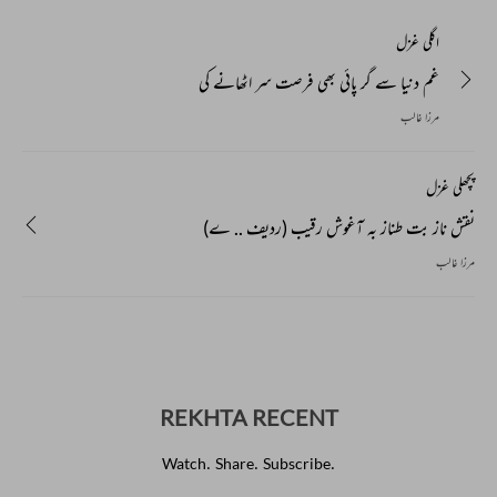
اگلی غزل
غم دنیا سے گر پائی بھی فرصت سر اٹھانے کی
مرزا غالب
پچھلی غزل
نقش ناز بت طناز بہ آغوش رقیب (ردیف .. ے)
مرزا غالب
REKHTA RECENT
Watch. Share. Subscribe.