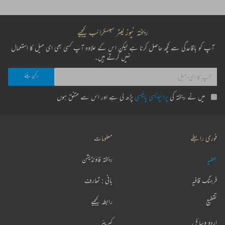
ریختہ نیوز لیٹر سبسکرائب کیجیے
آپ کو باقاعدگی سے کچھ حاصل کرنا ہے لیکن اس کے علاوہ آپ کسی بھی ای میل کا استعمال
نہیں کرتے ہیں۔
میں نے ریختہ کی
پرائیویسی پالیسی
پڑھ لی ہے اور اس سے متفق ہوں
فوری رابطے
معلومات
عطیہ
ریختہ فاؤنڈیشن
فرہنگ قافیہ
بانی : تعارف
تقطیع
رابطہ کیجیے
اردو وسائل
کیریئر