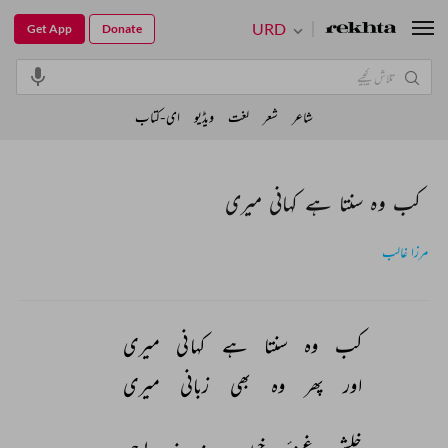
URD
Get App
Donate
شاعر
شعر
لغت
ویڈیو
ای-کتاب
کب وہ سنتا ہے کہانی میری
مرزا غالب
کب 
وہ 
سنتا 
ہے 
کہانی 
میری 
اور 
پھر 
وہ 
بھی 
زبانی 
میری 