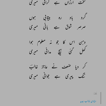
سخت 
ارزاں 
ہے 
گرانی 
میری 
گرد 
باد 
رہ 
بیتابی 
ہوں 
صرصر 
شوق 
ہے 
بانی 
میری 
دہن 
اس 
کا 
جو 
نہ 
معلوم 
ہوا 
کھل 
گئی 
ہیچ 
مدانی 
میری 
کر 
دیا 
ضعف 
نے 
عاجز 
غالبؔ 
ننگ 
پیری 
ہے 
جوانی 
میری 
مأخذ :
دیوان غالب جدید