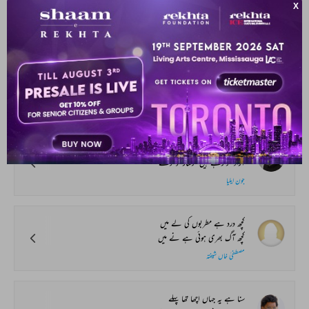
جب دھم سے آ کہوں_گا صاحب سلام میرا
انشا اللہ خاں انشا
دے رہے ہیں جس کو توپوں کی سلامی آدمی
کیا کہوں تم سے کہ ہے کتنا حرامی آدمی
آفتاب حسین
کیا ہو گیا ہے گیسوئے_خم_دار کو ترے
آزاد کر رہے ہیں گرفتار کو ترے
جون ایلیا
کچھ درد ہے مطربوں کی لے میں
کچھ آگ بھری ہوئی ہے نے میں
مصطفیٰ خاں شیفتہ
سنا ہے یہ جہاں اچھا تھا پہلے