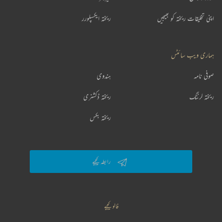
اپنی تخلیقات ریختہ کو بھیجیں
ریختہ ایکسپلورر
ہماری ویب سائٹس
صوفی نامہ
ہندوی
ریختہ لرننگ
ریختہ ڈکشنری
ریختہ بکس
رابطہ کیجیے
فالو کیجیے