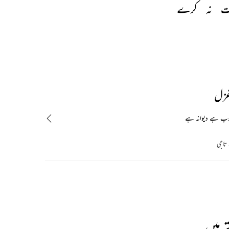
ت 
نہ 
کرے 
غزل
وب ہے دیوانہ ہے
 تاجی
 ہیں