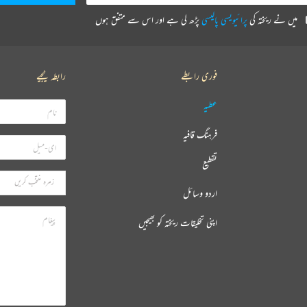
میں نے ریختہ کی
پرائیویسی پالیسی
پڑھ لی ہے اور اس سے متفق ہوں
فوری رابطے
رابطہ کیجیے
عطیہ
فرہنگ قافیہ
تقطیع
اردو وسائل
اپنی تخلیقات ریختہ کو بھیجیں