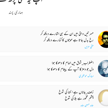
ہماری پسند
حسرتیں دبتی ہیں ان کے ہی اشارے دیکھ کر
رخ بدل جاتا ہے موجوں کا کنارے دیکھ کر
حقی حزیں
اضطراب_شوق میں الہام کا دھوکا ہوا
دل جو دھڑکا آپ کے پیغام کا دھوکا ہوا
مبارک مونگیری
زلف_جاناں ہے انتہا کی شوخ
چشم مخمور ہے بلا کی شوخ
حامد حسین حامد