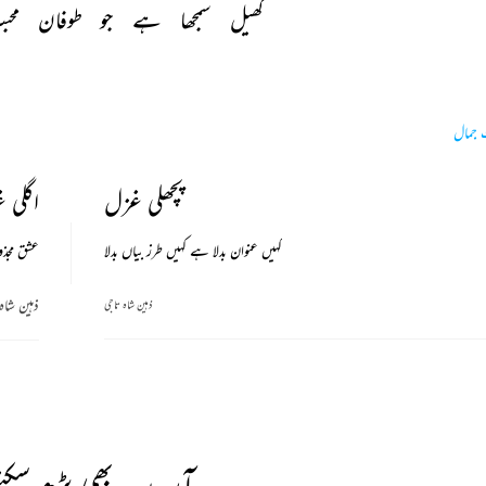
کھیل 
سمجھا 
ہے 
جو 
طوفان 
محب
 جمال
پچھلی غزل
اگلی 
کہیں عنوان بدلا ہے کہیں طرز بیاں بدلا
عشق مجذ
ذہین شاہ
ذہین شاہ تاجی
آپ یہ بھی پڑھ سکتے