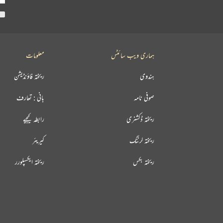
ہماری ویب سائٹس
معلومات
ہندوی
ریختہ فاؤنڈیشن
صوفی نامہ
بانی : تعارف
ریختہ ڈکشنری
رابطہ کیجیے
ریختہ لرننگ
کیریئر
ریختہ بکس
ریختہ ایکسپلورر