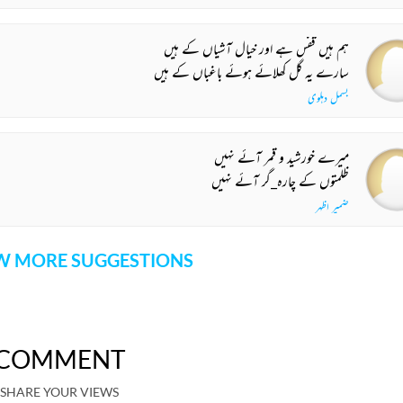
ہم ہیں قفس ہے اور خیال آشیاں کے ہیں
سارے یہ گل کھلائے ہوئے باغباں کے ہیں
بسمل دہلوی
میرے خورشید و قمر آئے نہیں
ظلمتوں کے چارہ_گر آئے نہیں
ضمیر اظہر
 MORE SUGGESTIONS
COMMENT
SHARE YOUR VIEWS