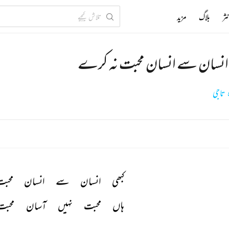
ثر
بلاگ
مزید
 انسان سے انسان محبت نہ کرے
 تاجی
کبھی 
انسان 
سے 
انسان 
محبت
ہاں 
محبت 
نہیں 
آسان 
محبت