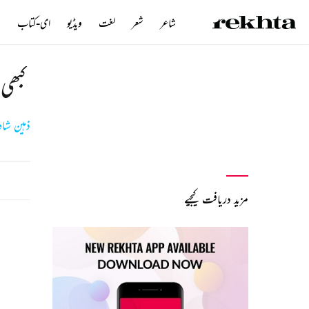
شاعر
شعر
لغت
ویڈیو
ای-کتاب
ن
کبھی
ذہین شاہ
مزید دریافت کیجیے