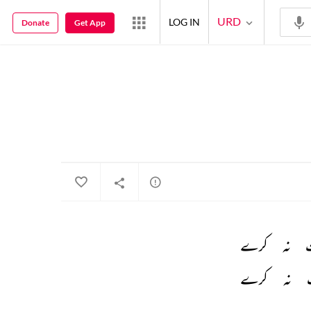
URD
LOG IN
Donate
Get App
 
نہ 
کرے 
 
نہ 
کرے 