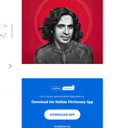
مأخذ :
آیات