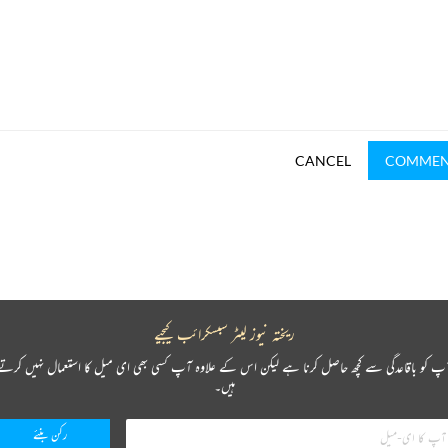
CANCEL
COMME
ریختہ نیوز لیٹر سبسکرائب کیجیے
پ کو باقاعدگی سے کچھ حاصل کرنا ہے لیکن اس کے علاوہ آپ کسی بھی ای میل کا استعمال نہیں کرتے
ہیں۔