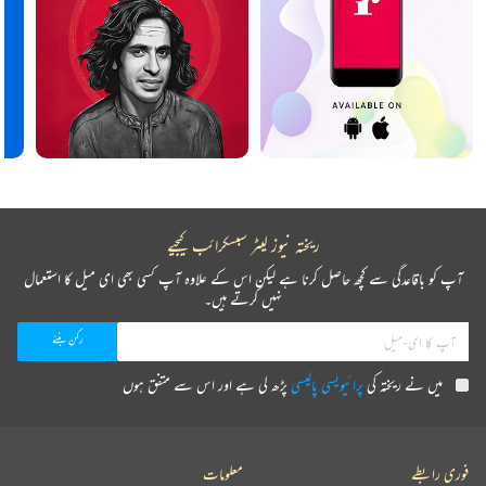
ریختہ نیوز لیٹر سبسکرائب کیجیے
آپ کو باقاعدگی سے کچھ حاصل کرنا ہے لیکن اس کے علاوہ آپ کسی بھی ای میل کا استعمال
نہیں کرتے ہیں۔
میں نے ریختہ کی
پرائیویسی پالیسی
پڑھ لی ہے اور اس سے متفق ہوں
فوری رابطے
معلومات