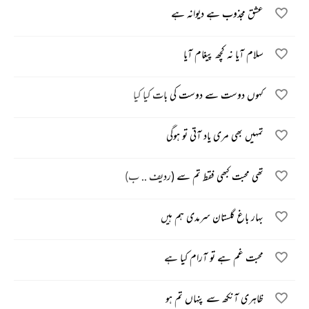
عشق مجذوب ہے دیوانہ ہے
سلام آیا نہ کچھ پیغام آیا
کہوں دوست سے دوست کی بات کیا کیا
تمہیں بھی مری یاد آتی تو ہوگی
تھی محبت کبھی فقط تم سے (ردیف .. ب)
بہار باغ گلستان سرمدی ہم ہیں
محبت غم ہے تو آرام کیا ہے
ظاہری آنکھ سے پنہاں تم ہو