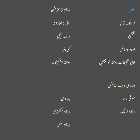
عطیہ
ریختہ فاؤنڈیشن
فرہنگ قافیہ
بانی : تعارف
تقطیع
رابطہ کیجیے
اردو وسائل
کیریئر
اپنی تخلیقات ریختہ کو بھیجیں
ریختہ ایکسپلورر
ہماری ویب سائٹس
صوفی نامہ
ہندوی
ریختہ لرننگ
ریختہ ڈکشنری
ریختہ بکس