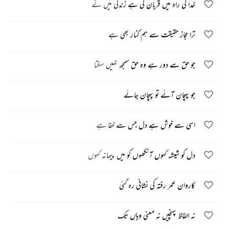
خدا کی راہ میں قربان کی ہے زندگی میں نے
ترا مجاز حقیقت سے ہم کنار بھی ہے
جو حق سے دور ہے وہ حق سمجھ نہیں سکتا
جو پہچان آئے تو پہچان جائے
اسی سے خوش ہے دل جس سے خفا ہے
دل کو شیشہ کہوں آنکھوں کو میں پیمانہ کہوں
کاروان عمر رفتہ کی نشانی رہ گئی
نہ الفاظ پہنچیں نہ معنی وہاں تک