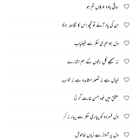
ساقی بادہ عرفاں تم ہو
ان کی یاد آئے تو کچھ اس کا تقاضہ ہوگا
دل ہوا تیری نظر سے فیضیاب
نہ سمجھے گل رخوں کے ہم اشارے
خیال ہے نہ تصور مشاہدہ ہے نہ خواب
عشق میں خود حسن غارت گر لٹا
دل فسردہ کو پیاری نظر سے پیار نہ کر
دل پر آواز ہے زباں خاموش