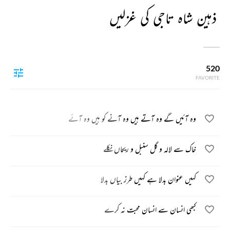
ذہین شاہ تاجی کی غزلیں
520
FAVORITE
وہ آئیں گے وہ آتے ہیں وہ آنے کو ہیں وہ آئے
خاک سے لالہ و گل سنبل و ریحاں نکلے
کہیں عنوان بدلا ہے کہیں طرز بیاں بدلا
کبھی انسان سے انسان محبت نہ کرے