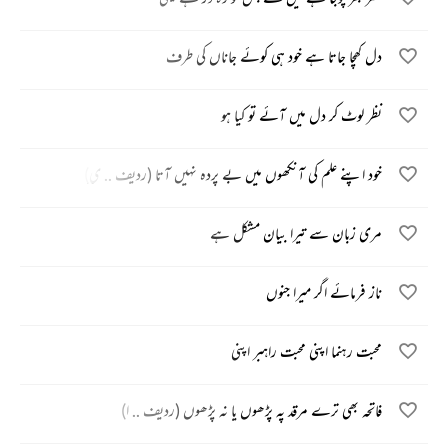
دل کھچا جاتا ہے خود ہی کوئے جاناں کی طرف
نظر لوٹ کر دل میں آئے تو کیا ہو
خود اپنے علم کی آنکھوں میں بے پردہ نہیں آتا (ردیف .. ی)
مری زبان سے تیرا بیان مشکل ہے
ناز فرمائے اگر میرا جنوں
محبت رہنما اپنی محبت راہبر اپنی
فاتحہ بھی ترے مرقد پہ پڑھوں یا نہ پڑھوں (ردیف .. ا)