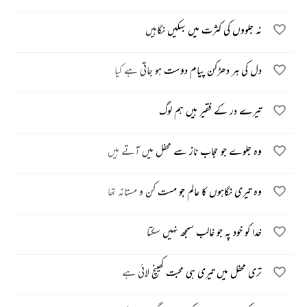
نہ جلووں کی کثرت میں بہکیں نگاہیں
دل کی ہر دھڑکن پیام دوست ہو جاتی ہے کیا
تیرے در کے فقیر ہیں ہم لوگ
وہ جلوے جو حجاب ناز سے محفل میں آتے ہیں
وہ تیری نگاہوں کا عالم جو مست کن و مستانہ تھا
خدا کو خود پہ جو غالب سمجھ نہیں سکتا
تری محفل میں تیری ہی محبت کھینچ لائی ہے