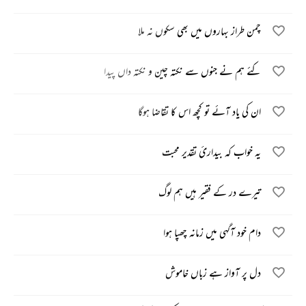
چمن طراز بہاروں میں بھی سکوں نہ ملا
کئے ہم نے جنوں سے نکتہ چین و نکتہ داں پیدا
ان کی یاد آئے تو کچھ اس کا تقاضا ہوگا
یہ خواب کہ بیداریٔ تقدیر محبت
تیرے در کے فقیر ہیں ہم لوگ
دام خود آگہی میں زمانہ چھپا ہوا
دل پر آواز ہے زباں خاموش