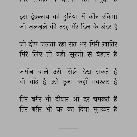
इस 
इंक़लाब 
को 
दुनिया 
में 
कौन 
रोकेगा 
जो 
ज़लज़ले 
की 
तरह 
मेरे 
दिल 
के 
अंदर 
है 
जो 
दीप 
जलता 
रहा 
रात 
भर 
मिरी 
ख़ातिर 
मिरे 
लिए 
तो 
वही 
सूरजों 
से 
बेहतर 
है 
ज़मीन 
वाले 
उसे 
सिर्फ़ 
देख 
सकते 
हैं 
वो 
चाँद 
है 
उसे 
छूना 
कहाँ 
मयस्सर 
है 
तिरे 
बग़ैर 
भी 
दीवार-ओ-दर 
चमकते 
हैं 
तिरे 
बग़ैर 
भी 
घर 
का 
दिया 
मुनव्वर 
है 