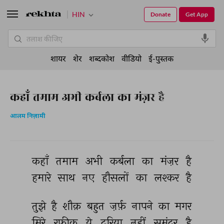
HIN
Donate
Get App
शायर
शेर
शब्दकोश
वीडियो
ई-पुस्तक
कहाँ तमाम अभी कर्बला का मंज़र है
आलम निज़ामी
कहाँ 
तमाम 
अभी 
कर्बला 
का 
मंज़र 
है 
हमारे 
साथ 
नए 
हौसलों 
का 
लश्कर 
है 
तुझे 
है 
शौक़ 
बहुत 
ज़र्फ़ 
नापने 
का 
मगर 
मिरे 
रफ़ीक़ 
ये 
दरिया 
नहीं 
समुंदर 
है 