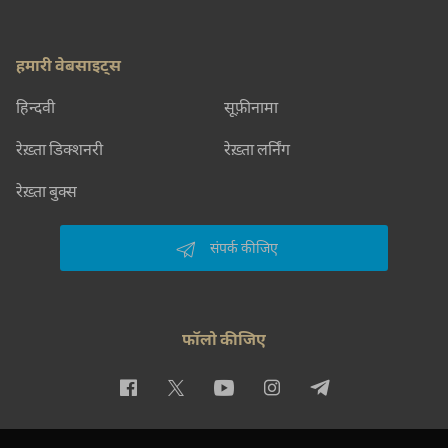
हमारी वेबसाइट्स
हिन्दवी
सूफ़ीनामा
रेख़्ता डिक्शनरी
रेख़्ता लर्निंग
रेख़्ता बुक्स
संपर्क कीजिए
फॉलो कीजिए