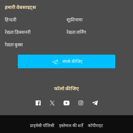
हमारी वेबसाइट्स
हिन्दवी
सूफ़ीनामा
रेख़्ता डिक्शनरी
रेख़्ता लर्निंग
रेख़्ता बुक्स
संपर्क कीजिए
फॉलो कीजिए
प्राइवेसी पॉलिसी
इस्तेमाल की शर्तें
कॉपीराइट