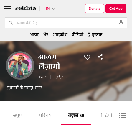
HIN
Donate
Get App
शायर
शेर
शब्दकोश
वीडियो
ई-पुस्तक
आलम
निज़ामी
1984
|
मुंबई
,
भारत
मुशाइरों के मशहूर शाइर
संपूर्ण
परिचय
ग़ज़ल
वीडियो
58
16