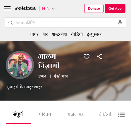
HIN
Donate
Get App
शायर
शेर
शब्दकोश
वीडियो
ई-पुस्तक
आलम
निज़ामी
1984
|
मुंबई
,
भारत
मुशाइरों के मशहूर शाइर
संपूर्ण
परिचय
ग़ज़ल
वीडियो
58
16