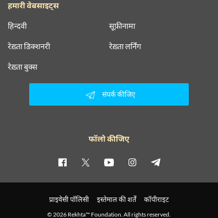
हमारी वेबसाइट्स
हिन्दवी
सूफ़ीनामा
रेख़्ता डिक्शनरी
रेख़्ता लर्निंग
रेख़्ता बुक्स
संपर्क कीजिए
फॉलो कीजिए
प्राइवेसी पॉलिसी
इस्तेमाल की शर्तें
कॉपीराइट
© 2026 Rekhta™ Foundation. All rights reserved.