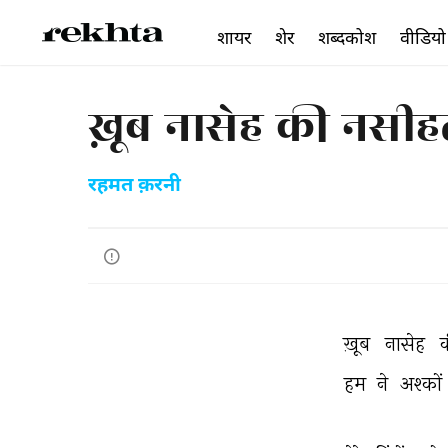
शायर
शेर
शब्दकोश
वीडियो
ख़ूब नासेह की नसी
रहमत क़रनी
ख़ूब 
नासेह 
क
हम 
ने 
अश्कों 