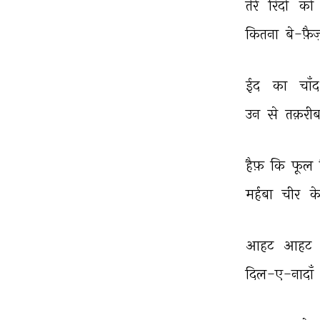
तेरे 
रिंदों 
को 
कितना 
बे-फ़ैज
ईद 
का 
चाँद
उन 
से 
तक़री
हैफ़ 
कि 
फूल 
मर्हबा 
चीर 
के
आहट 
आहट 
दिल-ए-नादाँ 