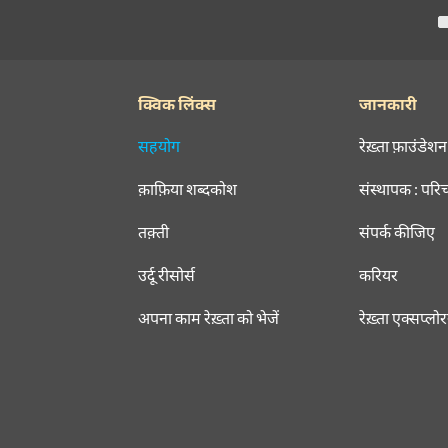
क्विक लिंक्स
जानकारी
सहयोग
रेख़्ता फ़ाउंडेशन
क़ाफ़िया शब्दकोश
संस्थापक : परि
तक़्ती
संपर्क कीजिए
उर्दू रीसोर्स
करियर
अपना काम रेख़्ता को भेजें
रेख़्ता एक्सप्लो