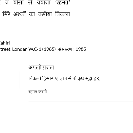
 
ने 
बोसों 
से 
नवाज़ा 
'रहमत' 
 
मिरे 
अश्कों 
का 
नसीबा 
निकला 
ahiri
Street, Londan W.C-1 (1985)
संस्करण
: 1985
अगली ग़ज़ल
निकलो हिसार-ए-ज़ात से तो कुछ सुझाई दे
रहमत क़रनी