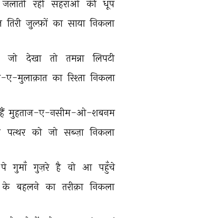
जलाती 
रही 
सहराओं 
की 
धूप 
़ 
तिरी 
ज़ुल्फ़ों 
का 
साया 
निकला 
 
जो 
देखा 
तो 
तमन्ना 
लिपटी 
ब-ए-मुलाक़ात 
का 
रिश्ता 
निकला 
हैं 
मुहताज-ए-नसीम-ओ-शबनम 
 
पत्थर 
को 
जो 
सब्ज़ा 
निकला 
पे 
गुमाँ 
गुज़रे 
है 
वो 
आ 
पहुँचे 
के 
बहलने 
का 
तरीक़ा 
निकला 