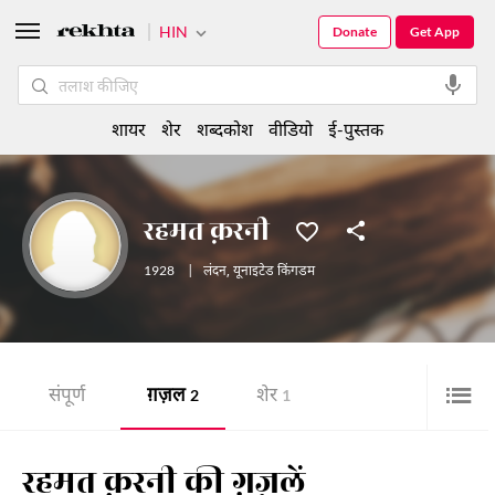
HIN
Donate
Get App
शायर
शेर
शब्दकोश
वीडियो
ई-पुस्तक
रहमत क़रनी
1928
|
लंदन
,
यूनाइटेड किंगडम
संपूर्ण
ग़ज़ल
शेर
2
1
रहमत क़रनी की ग़ज़लें