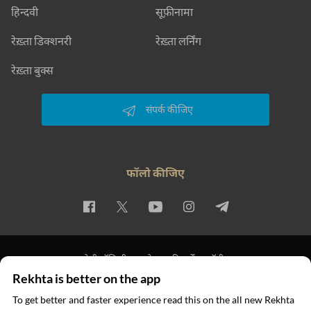
हिन्दवी
सूफ़ीनामा
रेख़्ता डिक्शनरी
रेख़्ता लर्निंग
रेख़्ता बुक्स
संपर्क कीजिए
फॉलो कीजिए
प्राइवेसी पॉलिसी
इस्तेमाल की शर्तें
कॉपीराइट
Rekhta is better on the app
© 2026 Rekhta™ Foundation. All rights reserved.
To get better and faster experience read this on the all new Rekhta