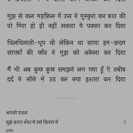
मुझ 
से 
कल 
महफ़िल 
में 
उस 
ने 
मुस्कुरा 
कर 
बात 
की 
वो 
मिरा 
हो 
ही 
नहीं 
सकता 
ये 
पक्का 
कर 
दिया 
चिलचिलाती-धूप 
थी 
लेकिन 
था 
साया 
हम-क़दम 
साएबाँ 
की 
छाँव 
ने 
मुझ 
को 
अकेला 
कर 
दिया 
मैं 
भी 
अब 
कुछ 
कुछ 
समझने 
लग 
गया 
हूँ 
ऐ 
तबीब 
दर्द 
ने 
सीने 
में 
उठ 
कर 
क्या 
इशारा 
कर 
दिया 
अगली ग़ज़ल
मुझे क़रार भँवर में उसे किनारे में
साबिर