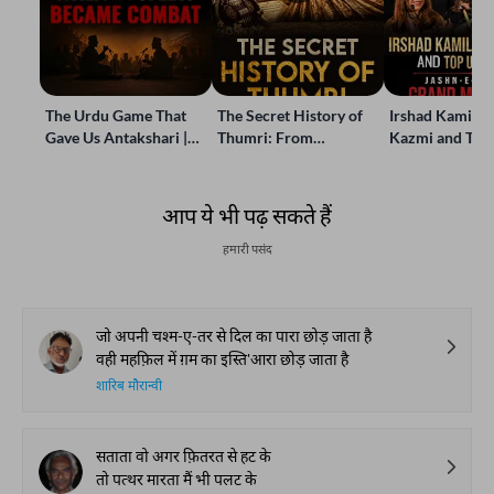
The Urdu Game That
The Secret History of
Irshad Kamil, B
Gave Us Antakshari |
Thumri: From
Kazmi and Top
Bait Bazi Explained
Lucknow’s Courts to
Poets Live at t
Global Stages
e-Rekhta Lond
Mushaira
आप ये भी पढ़ सकते हैं
हमारी पसंद
जो अपनी चश्म-ए-तर से दिल का पारा छोड़ जाता है
वही महफ़िल में ग़म का इस्ति'आरा छोड़ जाता है
शारिब मौरान्वी
सताता वो अगर फ़ितरत से हट के
तो पत्थर मारता मैं भी पलट के