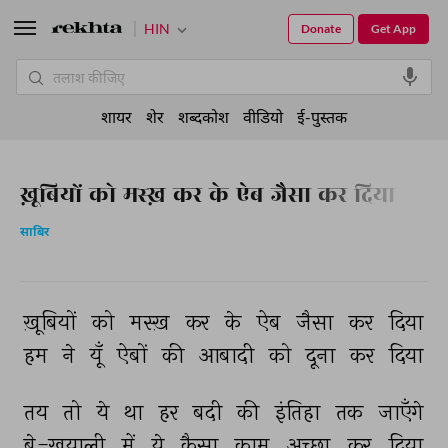
HIN
Donate
Get App
शायर
शेर
शब्दकोश
वीडियो
ई-पुस्तक
ख़ूबियों को मस्ख़ कर के ऐब जैसा कर दिया
साबिर
ख़ूबियों 
को 
मस्ख़ 
कर 
के 
ऐब 
जैसा 
कर 
दिया 
हम 
ने 
यूँ 
ऐबों 
की 
आबादी 
को 
दूना 
कर 
दिया 
तय 
तो 
ये 
था 
हर 
बदी 
की 
इंतिहा 
तक 
जाएँगे 
बे-ख़याली 
में 
ये 
कैसा 
काम 
अच्छा 
कर 
दिया 