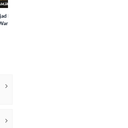
Special
ad Islaam Amjad
Waris, Poetry and a
e in Words | Rekhta
aru