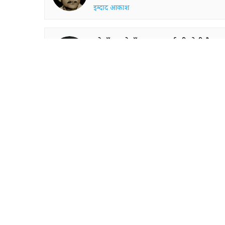
इम्दाद आकाश
गरेबाँ दर गरेबाँ नुक्ता-आराई भी होती है
बहार आए तो दीवानों की रुस्वाई भी होती है
क़तील शिफ़ाई
ऐसा भी नहीं दर्द ने वहशत नहीं की है
इस ग़म की कभी हम ने इशाअत नहीं की है
यशब तमन्ना
मोहब्बत से तिरी यादें जगा कर सो रहा हूँ
मैं आधी रात को ख़ुशबू लगा कर सो रहा हूँ
हसन शाहनवाज़ ज़ैदी
SHOW M