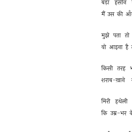
बड़ा 
हसीन 
मैं 
उस 
की 
आँ
मुझे 
पता 
तो 
वो 
आइना 
है 
किसी 
तरह 
शराब-ख़ाने 
मिरी 
हथेली 
कि 
उम्र-भर 
क