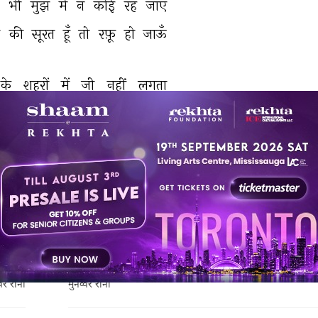
 
भी 
मुझ 
में 
न 
कोई 
रह 
जाए 
 
की 
सूरत 
हूँ 
तो 
रफ़ू 
हो 
जाऊँ 
के 
शहरों 
में 
जी 
नहीं 
लगता 
ा 
फिर 
से 
मैं 
लखनऊ 
हो 
जाऊँ 
प्रकाशन
: Maktaba Al-faheem (2012)
संस्करण
: 2012
ग़ज़ल
अगली ग़ज़ल
लगती है
मैं इस से पहले कि बिखरूँ इधर उधर हो जाऊँ
्वर राना
मुनव्वर राना