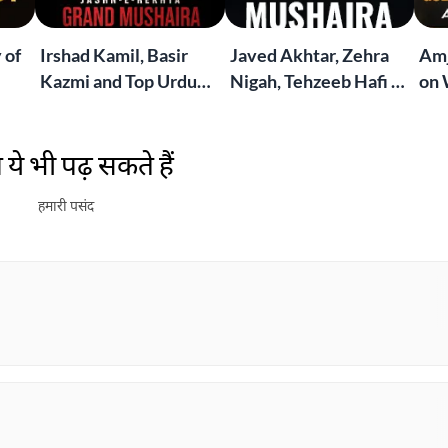
 of
Irshad Kamil, Basir
Javed Akhtar, Zehra
Amj
Kazmi and Top Urdu
Nigah, Tehzeeb Hafi &
on 
to
Poets Live at the
More | Live at the
Lif
Jashn-e-Rekhta
Dubai Grand Mushaira
Rub
ये भी पढ़ सकते हैं
London Grand
Mushaira
हमारी पसंद