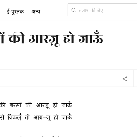
ई-पुस्तक
अन्य
ं की आरज़ू हो जाऊँ
की 
बरसों 
की 
आरज़ू 
हो 
जाऊँ 
से 
निकलूँ 
तो 
आब-जू 
हो 
जाऊँ 