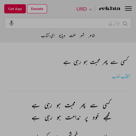
URD
Get App
Donate
شاعر
شعر
لغت
ویڈیو
ای-کتاب
کسی سے پھر محبت ہو رہی ہے
آفتاب نواب
کسی 
سے 
پھر 
محبت 
ہو 
رہی 
ہے 
مجھے 
خود 
پر 
ندامت 
ہو 
رہی 
ہے 