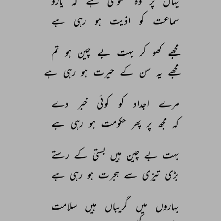
یہاں 
پر 
وہ 
خموشی 
ہے 
کہ 
یارو 
سماعت 
کو 
اذیت 
ہو 
رہی 
ہے 
مجھے 
کھو 
کر 
بہت 
بے 
چین 
ہو 
تم 
مجھے 
یہ 
سن 
کے 
حیرت 
ہو 
رہی 
ہے 
مرے 
اجداد 
کو 
کوئی 
خبر 
دے 
کہ 
مجھ 
پر 
پھر 
حکومت 
ہو 
رہی 
ہے 
بہت 
بے 
چین 
ہیں 
بستی 
کے 
رستے 
بڑی 
تیزی 
سے 
ہجرت 
ہو 
رہی 
ہے 
بہاروں 
میں 
گریباں 
ہیں 
سلامت 