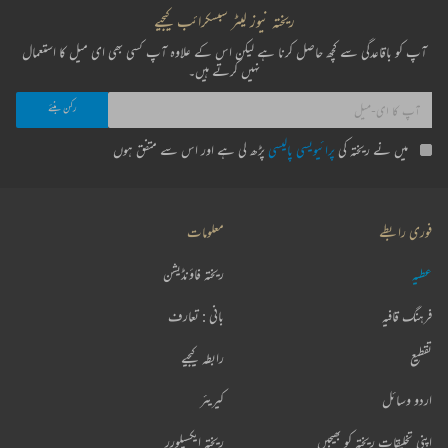
ریختہ نیوز لیٹر سبسکرائب کیجیے
آپ کو باقاعدگی سے کچھ حاصل کرنا ہے لیکن اس کے علاوہ آپ کسی بھی ای میل کا استعمال
نہیں کرتے ہیں۔
میں نے ریختہ کی
پرائیویسی پالیسی
پڑھ لی ہے اور اس سے متفق ہوں
فوری رابطے
معلومات
عطیہ
ریختہ فاؤنڈیشن
فرہنگ قافیہ
بانی : تعارف
تقطیع
رابطہ کیجیے
اردو وسائل
کیریئر
اپنی تخلیقات ریختہ کو بھیجیں
ریختہ ایکسپلورر