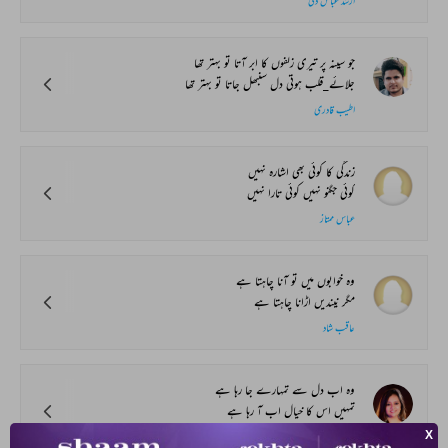
ارشد عباس ذکی
جو سینہ پر تیری زلفوں کا ابر آتا تو بہتر تھا
جلائے‌_قلب ہوتی دل سنبھل جاتا تو بہتر تھا
اطیب قادری
زندگی کا کوئی بھی اشارہ نہیں
کوئی جگنو نہیں کوئی تارا نہیں
عباس ممتاز
وہ خوابوں میں تو آنا چاہتا ہے
مگر نیندیں اڑانا چاہتا ہے
عاقب شاد
وہ اب دل سے تمہارے جا رہا ہے
تمہیں اس کا خیال اب آ رہا ہے
عائشہ ایوب