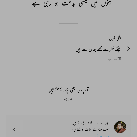
جنوں 
میں 
کیسی 
بدعت 
ہو 
رہی 
ہے 
اگلی غزل
جتنے خطرے مجھے جہان سے ہیں
آفتاب نواب
آپ یہ بھی پڑھ سکتے ہیں
ہماری پسند
جب ہمارے خلاف بولتے ہیں
سب ہمارے خلاف بولتے ہیں