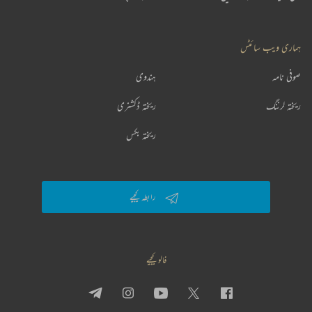
ہماری ویب سائٹس
صوفی نامہ
ہندوی
ریختہ لرننگ
ریختہ ڈکشنری
ریختہ بکس
رابطہ کیجیے
فالو کیجیے