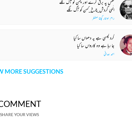
قفس پہ برق گرے اور چمن کو آگ لگے
الٰہی گردش_چرخ_کہن کو آگ لگے
رام اوتار گپتا مضطر
گرد کیسی ہے یہ دھواں سا کیا
جا رہا ہے وہ کارواں سا کیا
احمد ہمدانی
 MORE SUGGESTIONS
COMMENT
SHARE YOUR VIEWS