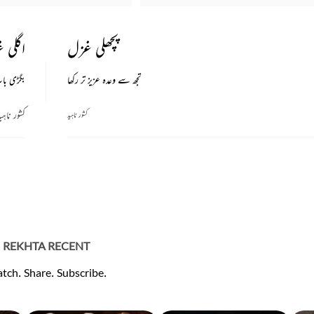
پچھلی غزل
اگلی 
تجھ سے وعدہ عزیز تر رکھا
بگڑی با
کشور ناہی
کشور ناہید
REKHTA RECENT
tch. Share. Subscribe.