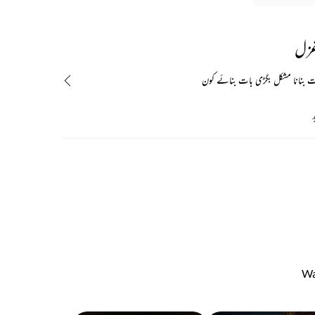
غزل
ت بنانا مشکل بگڑی بات بنائے کون
د
Wa