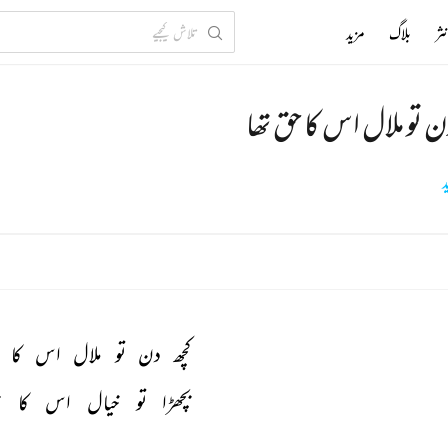
ثر
بلاگ
مزید
ن تو ملال اس کا حق تھا
د
کچھ 
دن 
تو 
ملال 
اس 
کا 
بچھڑا 
تو 
خیال 
اس 
کا 
ح