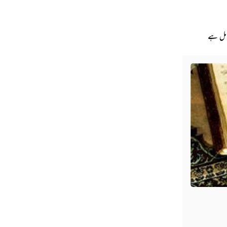
امل ہے