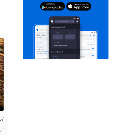
آسا
آسا