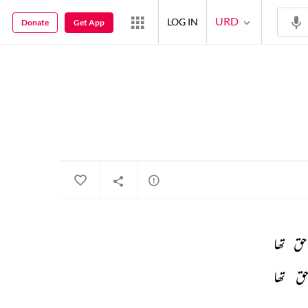
URD
LOG IN
Donate
Get App
حق 
تھا 
ق 
تھا 