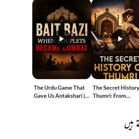
The Urdu Game That
The Secret History
Gave Us Antakshari |
Thumri: From
Bait Bazi Explained
Lucknow’s Courts 
Global Stages
 ہیں