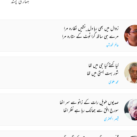
ہماری پسند
زوال میں بھی رہا دل_نشیں نظارہ مرا
مرے ہی ساتھ گرا ٹوٹ کے ستارہ مرا
عالم خورشید
کیا کہتے کیا جی میں تھا
شور بہت بستی میں تھا
محمد علوی
صدیوں طویل رات کے زانو سے سر اٹھا
سورج افق سے جھانک رہا ہے نظر اٹھا
قیصر الجعفری