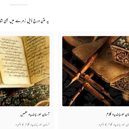
یہ متن درج ذیل زمرے میں بھی ش
ن اورپسندیدہ کلام
آسان اور پسندیدہ نظمیں
ن اور پسندیدہ کلام کا ذخیرہ
آسان اور پسندیدہ کلام کا ذخیرہ