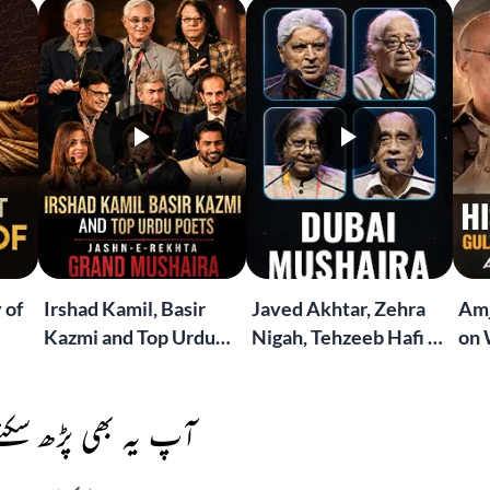
 of
Irshad Kamil, Basir
Javed Akhtar, Zehra
Amj
Kazmi and Top Urdu
Nigah, Tehzeeb Hafi &
on 
to
Poets Live at the
More | Live at the
Lif
Jashn-e-Rekhta
Dubai Grand Mushaira
Rub
London Grand
آپ یہ بھی پڑھ سکتے
Mushaira