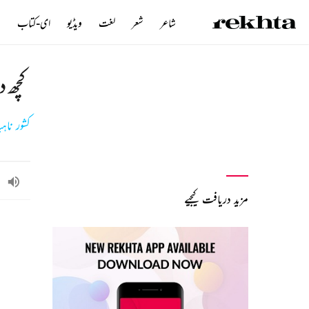
شاعر
شعر
لغت
ویڈیو
ای-کتاب
ن
کچھ د
کشور ناہی
مزید دریافت کیجیے