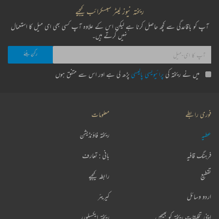
ریختہ نیوز لیٹر سبسکرائب کیجیے
آپ کو باقاعدگی سے کچھ حاصل کرنا ہے لیکن اس کے علاوہ آپ کسی بھی ای میل کا استعمال
نہیں کرتے ہیں۔
میں نے ریختہ کی
پرائیویسی پالیسی
پڑھ لی ہے اور اس سے متفق ہوں
فوری رابطے
معلومات
عطیہ
ریختہ فاؤنڈیشن
فرہنگ قافیہ
بانی : تعارف
تقطیع
رابطہ کیجیے
اردو وسائل
کیریئر
اپنی تخلیقات ریختہ کو بھیجیں
ریختہ ایکسپلورر