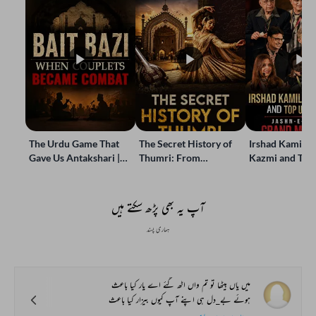
The Urdu Game That
The Secret History of
Irshad Kamil, B
Gave Us Antakshari |
Thumri: From
Kazmi and Top
Bait Bazi Explained
Lucknow’s Courts to
Poets Live at t
Global Stages
e-Rekhta Lond
Mushaira
آپ یہ بھی پڑھ سکتے ہیں
ہماری پسند
میں یاں بیٹھا تو تم واں اٹھ گئے اے یار کیا باعث
ہوئے بے_دل ہی اپنے آپ کیوں بیزار کیا باعث