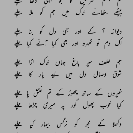
تم 
چشم 
سرمگیں 
کو 
جو 
اپنی 
دکھا 
چلے 
بیٹھے 
بٹھائے 
خاک 
میں 
ہم 
کو 
ملا 
چلے 
دیوانہ 
آ 
کے 
اور 
بھی 
دل 
کو 
بنا 
چلے 
اک 
دم 
تو 
ٹھہرو 
اور 
بھی 
کیا 
آئے 
کیا 
چلے 
ہم 
لطف 
سیر 
باغ 
جہاں 
خاک 
اڑا 
چلے 
شوق 
وصال 
دل 
میں 
لیے 
یار 
کا 
چلے 
غیروں 
کے 
ساتھ 
چھوڑ 
کے 
تم 
نقش 
پا 
چلے 
کیا 
خوب 
پھول 
گور 
پہ 
میری 
چڑھا 
چلے 
دکھلا 
کے 
مجھ 
کو 
نرگس 
بیمار 
کیا 
چلے 