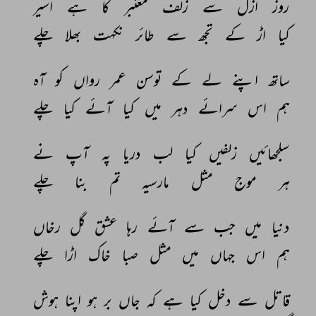
روز 
ازل 
سے 
زلف 
معنبر 
کا 
ہے 
اسیر 
کیا 
اڑ 
کے 
تجھ 
سے 
طائر 
نکہت 
بھلا 
چلے 
ساتھ 
اپنے 
لے 
کے 
توسن 
عمر 
رواں 
کو 
آہ 
ہم 
اس 
سرائے 
دہر 
میں 
کیا 
آئے 
کیا 
چلے 
سلجھائیں 
زلفیں 
کیا 
لب 
دریا 
پہ 
آپ 
نے 
ہر 
موج 
مثل 
مارسیہ 
تم 
بنا 
چلے 
دنیا 
میں 
جب 
سے 
آئے 
رہا 
عشق 
گل 
رخاں 
ہم 
اس 
جہاں 
میں 
مثل 
صبا 
خاک 
اڑا 
چلے 
قاتل 
سے 
دخل 
کیا 
ہے 
کہ 
جاں 
بر 
ہو 
اپنا 
ہوش 