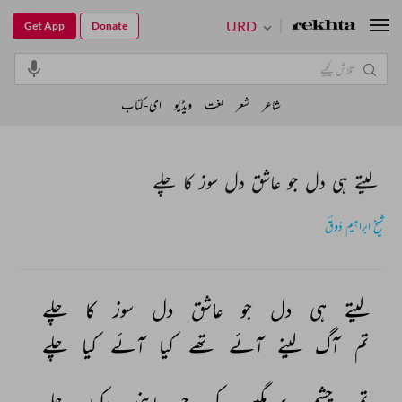
URD
Get App
Donate
شاعر
شعر
لغت
ویڈیو
ای-کتاب
لیتے ہی دل جو عاشق دل سوز کا چلے
شیخ ابراہیم ذوقؔ
لیتے 
ہی 
دل 
جو 
عاشق 
دل 
سوز 
کا 
چلے 
تم 
آگ 
لینے 
آئے 
تھے 
کیا 
آئے 
کیا 
چلے 