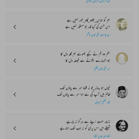
عبدالرحمان احسان دہلوی
ہم کو ہوس_جلوہ_گاہ_طور نہیں ہے
اس حسن کی کیا قدر جو مستور نہیں ہے
سید یوسف علی خاں ناظم
ستم وہ تم نے کیے بھولے ہم گلہ دل کا
ہوا تمہارے بگڑنے سے فیصلہ دل کا
اسد علی خان قلق
کیوں ہو بہانہ_جو نہ قضا سر سے پاؤں تک
ظالم ہیں آپ کی ہے ادا سر سے پاؤں تک
شاد عظیم آبادی
زنہار ہمت اپنے سے ہرگز نہ ہاریے
شیشے میں اس پری کو نہ جب تک اتاریے
انشا اللہ خاں انشا