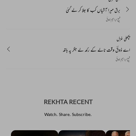
برق میرا آشیاں کب کا جلا کر لے گئی
شیخ ابراہیم ذوقؔ
پچھلی غزل
اے ذوقؔ وقت نالے کے رکھ لے جگر پہ ہاتھ
شیخ ابراہیم ذوقؔ
REKHTA RECENT
Watch. Share. Subscribe.