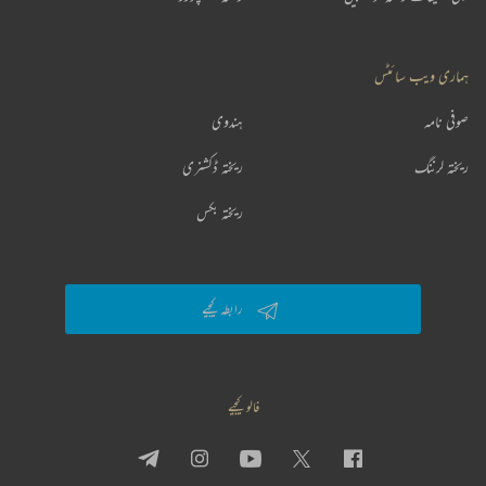
ہماری ویب سائٹس
صوفی نامہ
ہندوی
ریختہ لرننگ
ریختہ ڈکشنری
ریختہ بکس
رابطہ کیجیے
فالو کیجیے