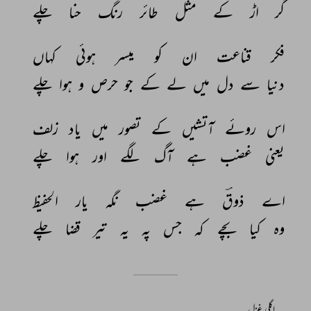
گر 
اڑ 
کے 
مثل 
طائر 
رنگ 
حنا 
چلے 
فکر 
قناعت 
ان 
کو 
میسر 
ہوئی 
کہاں 
دنیا 
سے 
دل 
میں 
لے 
کے 
جو 
حرص 
و 
ہوا 
چلے 
اس 
روئے 
آتشیں 
کے 
تصور 
میں 
یاد 
زلف 
یعنی 
غضب 
ہے 
آگ 
لگے 
اور 
ہوا 
چلے 
اے 
ذوقؔ 
ہے 
غضب 
نگہ 
یار 
الحفیظ 
وہ 
کیا 
بچے 
کہ 
جس 
پہ 
یہ 
تیر 
قضا 
چلے 
اگلی غزل