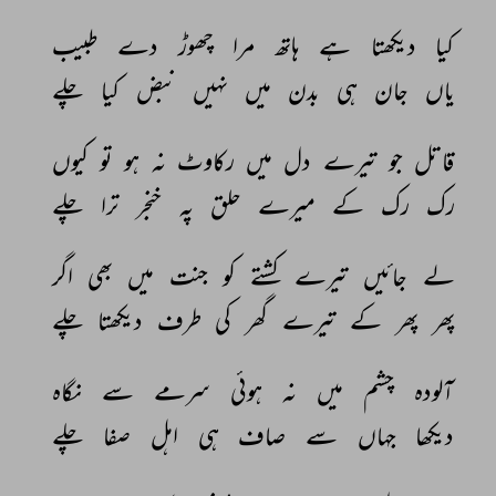
کیا 
دیکھتا 
ہے 
ہاتھ 
مرا 
چھوڑ 
دے 
طبیب 
یاں 
جان 
ہی 
بدن 
میں 
نہیں 
نبض 
کیا 
چلے 
قاتل 
جو 
تیرے 
دل 
میں 
رکاوٹ 
نہ 
ہو 
تو 
کیوں 
رک 
رک 
کے 
میرے 
حلق 
پہ 
خنجر 
ترا 
چلے 
لے 
جائیں 
تیرے 
کشتے 
کو 
جنت 
میں 
بھی 
اگر 
پھر 
پھر 
کے 
تیرے 
گھر 
کی 
طرف 
دیکھتا 
چلے 
آلودہ 
چشم 
میں 
نہ 
ہوئی 
سرمے 
سے 
نگاہ 
دیکھا 
جہاں 
سے 
صاف 
ہی 
اہل 
صفا 
چلے 