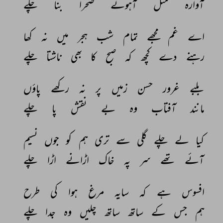
آوارہ 
مثل 
آہوئے 
صحرا 
بنا 
چلے 
اے 
غم 
مجھے 
تمام 
شب 
ہجر 
میں 
نہ 
کھا 
رہنے 
دے 
کچھ 
کہ 
صبح 
کا 
بھی 
ناشتا 
چلے 
بلبے 
غرور 
حسن 
زمیں 
پر 
نہ 
رکھے 
پاؤں 
مانند 
آفتاب 
وہ 
بے 
نقش 
پا 
چلے 
کیا 
لے 
چلے 
گلی 
سے 
تری 
ہم 
کو 
جوں 
نسیم 
آئے 
تھے 
سر 
پہ 
خاک 
اڑانے 
اڑا 
چلے 
افسوس 
ہے 
کہ 
سایہ 
مرغ 
ہوا 
کی 
طرح 
ہم 
جس 
کے 
ساتھ 
ساتھ 
چلیں 
وہ 
جدا 
چلے 