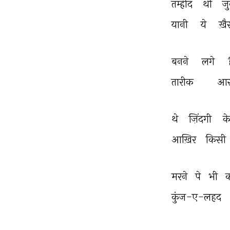
तम्हीद 
थी 
जुन
यानी 
ये 
ख़
बनने 
लगे 
तारीक 
आस
थे 
ज़िंदगी 
के
आख़िर 
किसी 
मरने 
पे 
भी 
क
कुंज-ए-लहद 