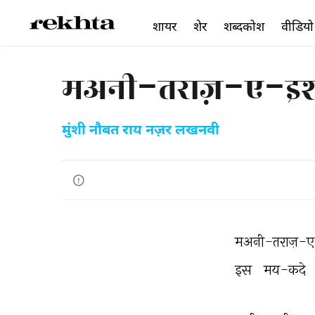
शायर
शेर
शब्दकोश
वीडियो
मअनी-तराज़-ए-इश्क
मुंशी नौबत राय नज़र लखनवी
मअनी-तराज़-ए-
इस 
मय-कदे 