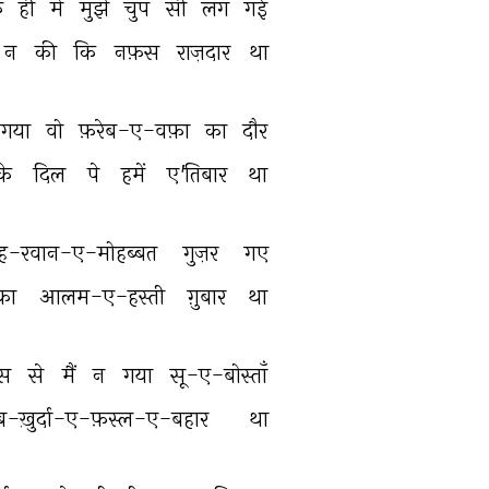
 
ही 
में 
मुझे 
चुप 
सी 
लग 
गई 
न 
की 
कि 
नफ़स 
राज़दार 
था 
गया 
वो 
फ़रेब-ए-वफ़ा 
का 
दौर 
के 
दिल 
पे 
हमें 
ए'तिबार 
था 
ह-रवान-ए-मोहब्बत 
गुज़र 
गए 
का 
आलम-ए-हस्ती 
ग़ुबार 
था 
स 
से 
मैं 
न 
गया 
सू-ए-बोस्ताँ 
ेब-ख़ुर्दा-ए-फ़स्ल-ए-बहार 
था 