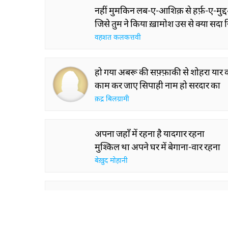
नहीं मुमकिन लब-ए-आशिक़ से हर्फ़-ए-मुद
जिसे तुम ने किया ख़ामोश उस से क्या सदा
वहशत कलकत्तवी
हो गया अबरू की सफ़्फ़ाकी से शोहरा यार 
काम कर जाए सिपाही नाम हो सरदार का
क़द्र बिलग्रामी
अपना जहाँ में रहना है यादगार रहना
मुश्किल था अपने घर में बेगाना-वार रहना
बेख़ुद मोहानी
ऐ दिल ये है ख़िलाफ़-ए-रस्म-ए-वफ़ा-परस्ती
तौबा बुतों के आगे ज़िक्र-ए-ख़ुदा-परस्ती
मिर्ज़ा मोहम्मद हादी अज़ीज़ लखनवी