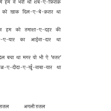
म 
हम 
ने 
भरी 
थी 
शब-ए-फ़िराक़ 
को 
ख़ाक 
दिल-ए-बे-क़रार 
था 
न 
हम 
को 
तमाशा-ए-दहर 
की 
्न-ए-यार 
का 
आईना-दार 
था 
िल 
बचा 
था 
मगर 
वो 
भी 
ऐ 
'नज़र' 
ज़्र-ए-दीदा-ए-ख़ूँ-नाबा-यार 
था 
ग़ज़ल
अगली ग़ज़ल