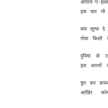
आग़ाज़-ए-इश्क़
इक 
बात 
भी 
क्या 
लुत्फ़ 
दे 
गोया 
किसी 
दुनिया 
से 
र
इस 
कारवाँ 
छुट 
कर 
क़फ़
आख़िर 
फ़र