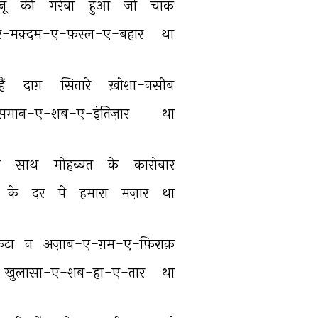
ूँ 
की 
गरेबाँ 
हुआ 
जो 
चाक 
ैर-मक़्दम-ए-फ़स्ल-ए-बहार 
था 
हैं 
दाग़ 
सितारे 
ख़ोशा-नसीब 
मान-ए-शब-ए-इंतिज़ार 
था 
 
साथ 
मोहब्बत 
के 
कारोबार 
के 
दर 
पे 
हमारा 
मज़ार 
था 
टा 
न 
अज़ाब-ए-ग़म-ए-फ़िराक़ 
ख़ुलासा-ए-शब-हा-ए-तार 
था 