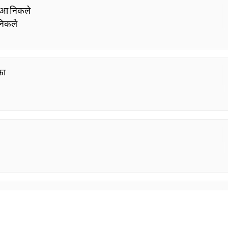
्दआ निकले
 निकले
का