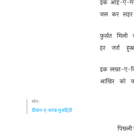
इक 
आह-ए-गर्
जल 
कर 
सहर 
फ़ुर्सत 
मिली 
हर 
ज़र्रा 
हुस
इक 
लख़्त-ए-द
आख़िर 
को 
न
स्रोत :
दीवान-ए-शरफ़ मुजद्दिदी
पिछली 