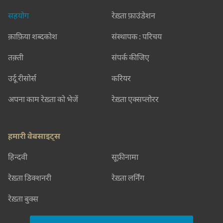
सहयोग
रेख़्ता फ़ाउंडेशन
क़ाफ़िया शब्दकोश
संस्थापक : परिचय
तक़्ती
संपर्क कीजिए
उर्दू रीसोर्स
करियर
अपना काम रेख़्ता को भेजें
रेख़्ता एक्सप्लोरर
हमारी वेबसाइट्स
हिन्दवी
सूफ़ीनामा
रेख़्ता डिक्शनरी
रेख़्ता लर्निंग
रेख़्ता बुक्स