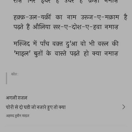
रोज़े 
मिरे 
इधर 
हैं 
उधर 
है 
क़ज़ा 
नमाज़ 
हक़्क़-उल-यक़ीं 
का 
नाम 
उरूज-ए-मक़ाम 
है 
पढ़ते 
हैं 
औलिया 
सर-ए-दोश-ए-हवा 
नमाज़ 
मस्जिद 
में 
पाँच 
वक़्त 
दु'आ 
वो 
भी 
वस्ल 
की 
'माइल' 
बुतों 
के 
वास्ते 
पढ़ते 
हो 
क्या 
नमाज़ 
स्रोत :
अगली ग़ज़ल
चोरी से दो घड़ी जो नज़ारे हुए तो क्या
अहमद हुसैन माइल