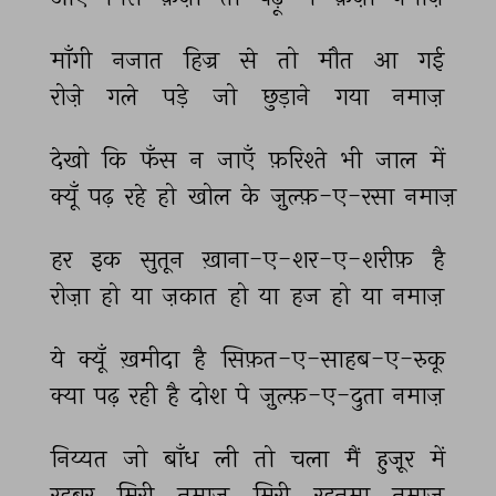
माँगी 
नजात 
हिज्र 
से 
तो 
मौत 
आ 
गई 
रोज़े 
गले 
पड़े 
जो 
छुड़ाने 
गया 
नमाज़ 
देखो 
कि 
फँस 
न 
जाएँ 
फ़रिश्ते 
भी 
जाल 
में 
क्यूँ 
पढ़ 
रहे 
हो 
खोल 
के 
ज़ुल्फ़-ए-रसा 
नमाज़ 
हर 
इक 
सुतून 
ख़ाना-ए-शर-ए-शरीफ़ 
है 
रोज़ा 
हो 
या 
ज़कात 
हो 
या 
हज 
हो 
या 
नमाज़ 
ये 
क्यूँ 
ख़मीदा 
है 
सिफ़त-ए-साहब-ए-रुकू 
क्या 
पढ़ 
रही 
है 
दोश 
पे 
ज़ुल्फ़-ए-दुता 
नमाज़ 
निय्यत 
जो 
बाँध 
ली 
तो 
चला 
मैं 
हुज़ूर 
में 
रहबर 
मिरी 
नमाज़ 
मिरी 
रहनुमा 
नमाज़ 