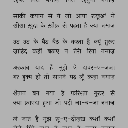
साक़ी 
क़याम 
से 
ये 
जो 
आया 
रूकूअ' 
में 
शीशा 
ख़ुदा 
के 
ख़ौफ़ 
से 
पढ़ता 
है 
क्या 
नमाज़ 
उठ 
उठ 
के 
बैठ 
बैठ 
के 
करता 
है 
क्यूँ 
ग़ुरूर 
ज़ाहिद 
कहीं 
बढ़ाए 
न 
तेरी 
रिया 
नमाज़ 
अरकान 
याद 
हैं 
मुझे 
ऐ 
दावर-ए-जज़ा 
गर 
हुक्म 
हो 
तो 
सामने 
पढ़ 
लूँ 
क़ज़ा 
नमाज़ 
शैतान 
बन 
गया 
है 
फ़रिश्ता 
ग़ुरूर 
से 
क्या 
फ़ाएदा 
हुआ 
जो 
पढ़ी 
जा-ब-जा 
नमाज़ 
ले 
जाते 
हैं 
मुझे 
सू-ए-दोज़ख़ 
कशाँ 
कशाँ 