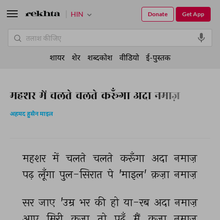
HIN
Donate
Get App
शायर
शेर
शब्दकोश
वीडियो
ई-पुस्तक
महशर में चलते चलते करूँगा अदा नमाज़
अहमद हुसैन माइल
महशर 
में 
चलते 
चलते 
करूँगा 
अदा 
नमाज़ 
पढ़ 
लूँगा 
पुल-सिरात 
पे 
'माइल' 
क़ज़ा 
नमाज़ 
सर 
जाए 
'उम्र 
भर 
की 
हो 
या-रब 
अदा 
नमाज़ 
आए 
मिरी 
क़ज़ा 
तो 
पढ़ूँ 
मैं 
क़ज़ा 
नमाज़ 