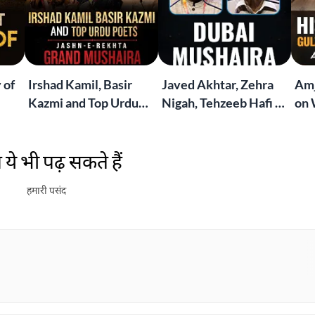
 of
Irshad Kamil, Basir
Javed Akhtar, Zehra
Amj
Kazmi and Top Urdu
Nigah, Tehzeeb Hafi &
on 
to
Poets Live at the
More | Live at the
Lif
Jashn-e-Rekhta
Dubai Grand Mushaira
Rub
ये भी पढ़ सकते हैं
London Grand
Mushaira
हमारी पसंद