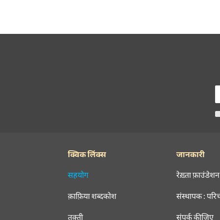
क्विक लिंक्स
जानकारी
सहयोग
रेख़्ता फ़ाउंडेशन
क़ाफ़िया शब्दकोश
संस्थापक : परि
तक़्ती
संपर्क कीजिए