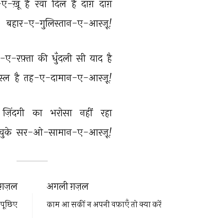
ए-ख़ूँ 
है 
रवाँ 
दिल 
है 
दाग़ 
दाग़ 
बहार-ए-गुलिस्तान-ए-आरज़ू! 
-ए-रफ़्ता 
की 
धुँदली 
सी 
याद 
है 
्ल 
है 
तह-ए-दामान-ए-आरज़ू! 
ज़िंदगी 
का 
भरोसा 
नहीं 
रहा 
चुके 
सर-ओ-सामान-ए-आरज़ू! 
ग़ज़ल
अगली ग़ज़ल
 पूछिए
काम आ सकीं न अपनी वफ़ाएँ तो क्या करें