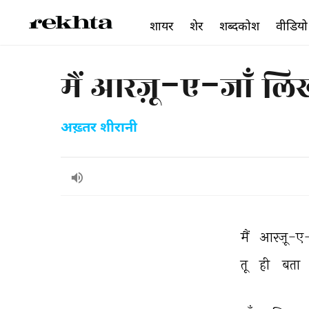
शायर
शेर
शब्दकोश
वीडियो
मैं आरज़ू-ए-जाँ लि
अख़्तर शीरानी
मैं 
आरज़ू-ए-ज
तू 
ही 
बता 