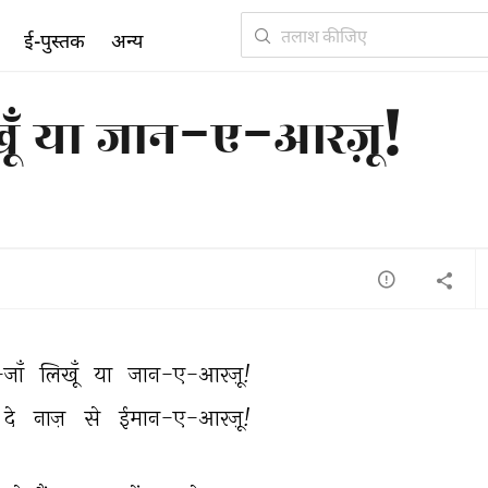
ई-पुस्तक
अन्य
खूँ या जान-ए-आरज़ू!
ाँ 
लिखूँ 
या 
जान-ए-आरज़ू! 
दे 
नाज़ 
से 
ईमान-ए-आरज़ू! 