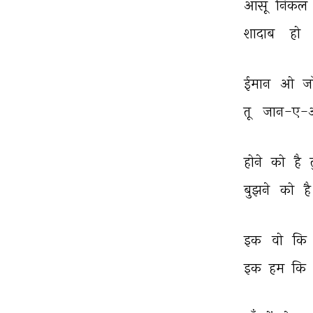
आँसू 
निकल 
शादाब 
हो 
ईमान 
ओ 
जा
तू 
जान-ए-आ
होने 
को 
है 
बुझने 
को 
है
इक 
वो 
कि 
इक 
हम 
कि 