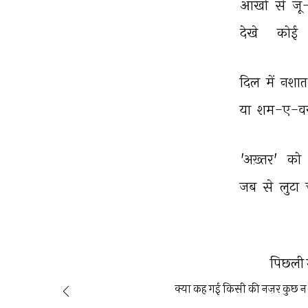
आँखों 
से 
जू-
देखे 
कोई 
दिल 
में 
नशात
या 
शम-ए-वस
'अख़्तर' 
को 
जब 
से 
लुटा 
पिछली 
क्या कह गई किसी की नज़र कुछ न