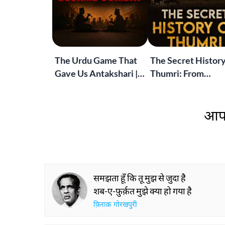
The Urdu Game That
The Secret History
Gave Us Antakshari |
Thumri: From
Bait Bazi Explained
Lucknow’s Courts 
Global Stages
आप 
समझता हूँ कि तू मुझ से जुदा है
शब-ए-फ़ुर्क़त मुझे क्या हो गया है
फ़िराक़ गोरखपुरी