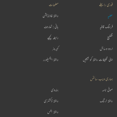
فوری رابطے
معلومات
عطیہ
ریختہ فاؤنڈیشن
فرہنگ قافیہ
بانی : تعارف
تقطیع
رابطہ کیجیے
اردو وسائل
کیریئر
اپنی تخلیقات ریختہ کو بھیجیں
ریختہ ایکسپلورر
ہماری ویب سائٹس
صوفی نامہ
ہندوی
ریختہ لرننگ
ریختہ ڈکشنری
ریختہ بکس