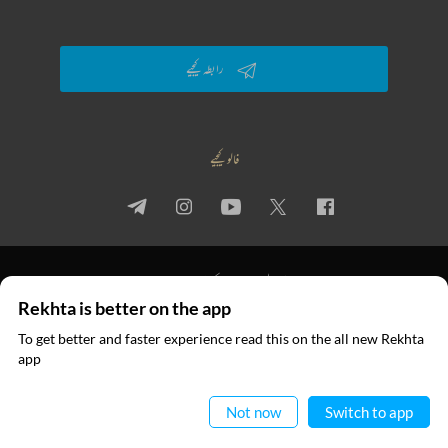
رابطہ کیجیے
فالو کیجیے
پرائیویسی پالیسی
استعمال کی شرائط
جملہ حقوق
Rekhta is better on the app
© 2026 Rekhta™ Foundation. All rights reserved.
To get better and faster experience read this on the all new Rekhta
ایپ میں
app
پڑھیے
Not now
Switch to app