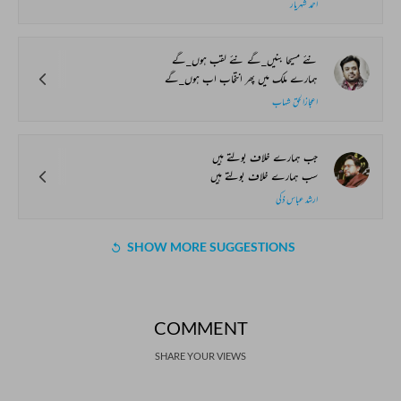
احمد شہریار
نئے مسیحا بنیں_گے نئے لقب ہوں_گے
ہمارے ملک میں پھر انتخاب اب ہوں_گے
اعجازالحق شہاب
جب ہمارے خلاف بولتے ہیں
سب ہمارے خلاف بولتے ہیں
ارشد عباس ذکی
SHOW MORE SUGGESTIONS
COMMENT
SHARE YOUR VIEWS