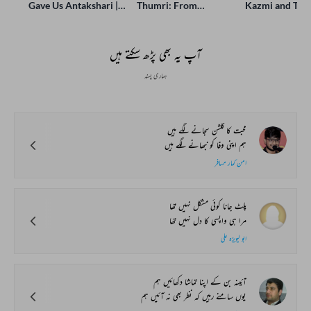
Gave Us Antakshari |
Thumri: From
Kazmi and Top
Bait Bazi Explained
Lucknow’s Courts to
Poets Live at t
Global Stages
e-Rekhta Lond
Mushaira
آپ یہ بھی پڑھ سکتے ہیں
ہماری پسند
محبت کا گلشن سجانے لگے ہیں
ہم اپنی وفا کو نبھانے لگے ہیں
امن کمار مسافر
پلٹ جانا کوئی مشکل نہیں تھا
مرا ہی واپسی کا دل نہیں تھا
ابو لیویزہ علی
آئینہ بن کے اپنا تماشا دکھائیں ہم
یوں سامنے رہیں کہ نظر بھی نہ آئیں ہم