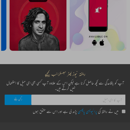
ریختہ نیوز لیٹر سبسکرائب کیجیے
آپ کو باقاعدگی سے کچھ حاصل کرنا ہے لیکن اس کے علاوہ آپ کسی بھی ای میل کا استعمال
نہیں کرتے ہیں۔
میں نے ریختہ کی
پرائیویسی پالیسی
پڑھ لی ہے اور اس سے متفق ہوں