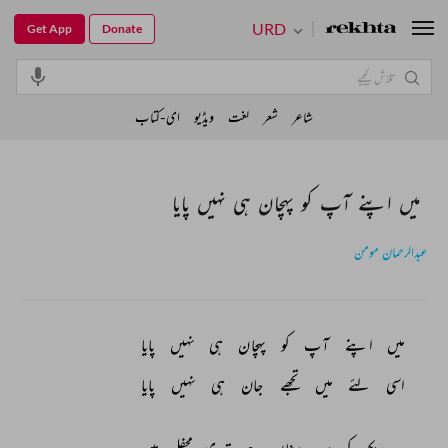
URD
Get App
Donate
شاعر
شعر
لغت
ویڈیو
ای-کتاب
میں اپنے آپ کو پہچان ہی نہیں پایا
عبدالرحمان مومن
میں 
اپنے 
آپ 
کو 
پہچان 
ہی 
نہیں 
پایا 
اسی 
لئے 
میں 
تجھے 
جان 
ہی 
نہیں 
پایا 