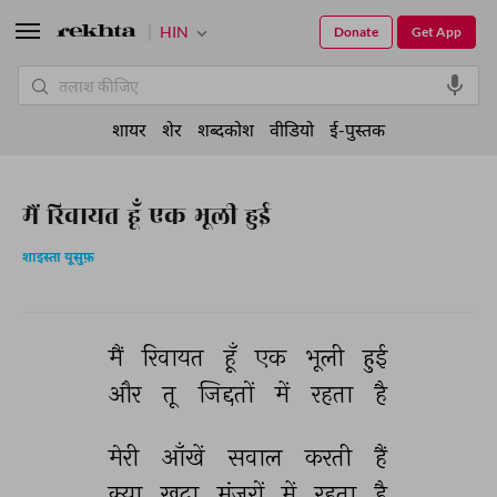
HIN
Donate
Get App
शायर
शेर
शब्दकोश
वीडियो
ई-पुस्तक
मैं रिवायत हूँ एक भूली हुई
शाइस्ता यूसुफ़
मैं 
रिवायत 
हूँ 
एक 
भूली 
हुई 
और 
तू 
जिद्दतों 
में 
रहता 
है 
मेरी 
आँखें 
सवाल 
करती 
हैं 
क्या 
ख़ुदा 
मंज़रों 
में 
रहता 
है 