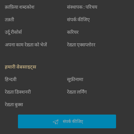
क़ाफ़िया शब्दकोश
संस्थापक : परिचय
तक़्ती
संपर्क कीजिए
उर्दू रीसोर्स
करियर
अपना काम रेख़्ता को भेजें
रेख़्ता एक्सप्लोरर
हमारी वेबसाइट्स
हिन्दवी
सूफ़ीनामा
रेख़्ता डिक्शनरी
रेख़्ता लर्निंग
रेख़्ता बुक्स
संपर्क कीजिए