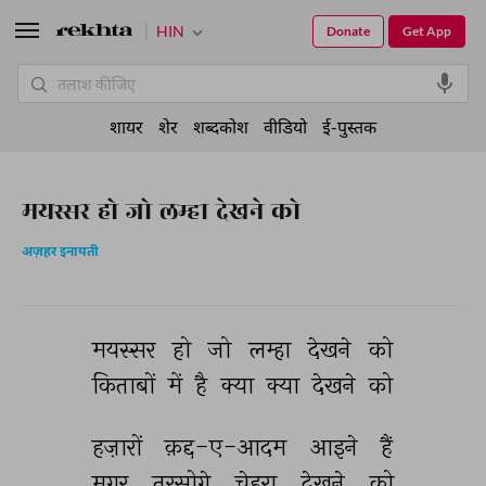
HIN
Donate
Get App
शायर
शेर
शब्दकोश
वीडियो
ई-पुस्तक
मयस्सर हो जो लम्हा देखने को
अज़हर इनायती
मयस्सर 
हो 
जो 
लम्हा 
देखने 
को 
किताबों 
में 
है 
क्या 
क्या 
देखने 
को 
हज़ारों 
क़द्द-ए-आदम 
आइने 
हैं 
मगर 
तरसोगे 
चेहरा 
देखने 
को 