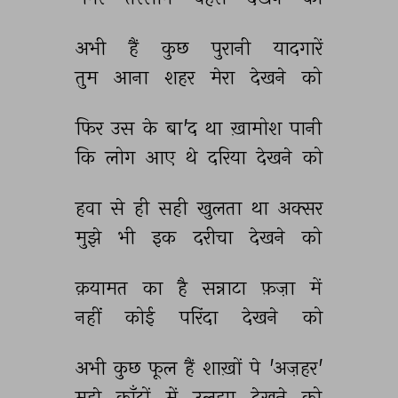
अभी 
हैं 
कुछ 
पुरानी 
यादगारें 
तुम 
आना 
शहर 
मेरा 
देखने 
को 
फिर 
उस 
के 
बा'द 
था 
ख़ामोश 
पानी 
कि 
लोग 
आए 
थे 
दरिया 
देखने 
को 
हवा 
से 
ही 
सही 
खुलता 
था 
अक्सर 
मुझे 
भी 
इक 
दरीचा 
देखने 
को 
क़यामत 
का 
है 
सन्नाटा 
फ़ज़ा 
में 
नहीं 
कोई 
परिंदा 
देखने 
को 
अभी 
कुछ 
फूल 
हैं 
शाख़ों 
पे 
'अज़हर' 
मुझे 
काँटों 
में 
उलझा 
देखने 
को 