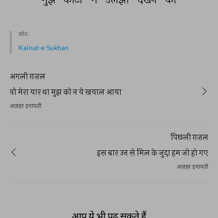
स्रोत :
Kainat-e-Sukhan
अगली ग़ज़ल
वो मेरा यार था मुझ को न ये ख़याल आया
अज़हर इनायती
पिछली ग़ज़ल
इस बार उन से मिल के जुदा हम जो हो गए
अज़हर इनायती
आप ये भी पढ़ सकते हैं