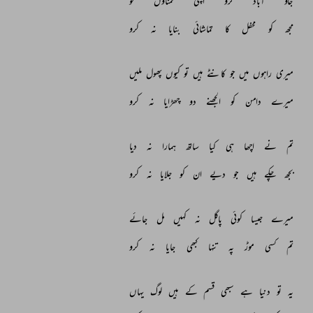
جاؤ 
آباد 
کرو 
اپنی 
تمناؤں 
کو 
مجھ 
کو 
محفل 
کا 
تماشائی 
بنایا 
نہ 
کرو 
میری 
راہوں 
میں 
جو 
کانٹے 
ہیں 
تو 
کیوں 
پھول 
ملیں 
میرے 
دامن 
کو 
الجھنے 
دو 
چھڑایا 
نہ 
کرو 
تم 
نے 
اچھا 
ہی 
کیا 
ساتھ 
ہمارا 
نہ 
دیا 
بجھ 
چکے 
ہیں 
جو 
دیے 
ان 
کو 
جلایا 
نہ 
کرو 
میرے 
جیسا 
کوئی 
پاگل 
نہ 
کہیں 
مل 
جائے 
تم 
کسی 
موڑ 
پہ 
تنہا 
کبھی 
جایا 
نہ 
کرو 
یہ 
تو 
دنیا 
ہے 
سبھی 
قسم 
کے 
ہیں 
لوگ 
یہاں 