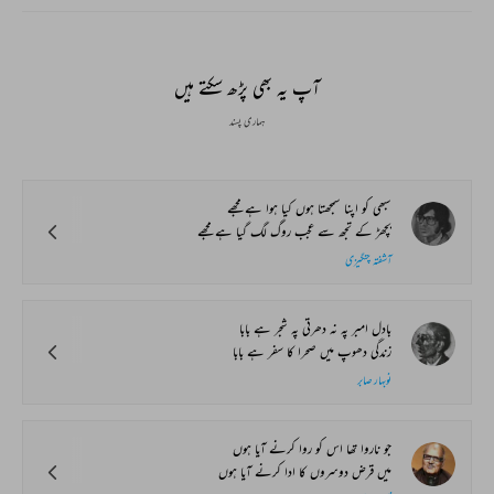
REKHTA RECENT
Watch. Share. Subscribe.
The Urdu Game That
The Secret History of
Irshad Kamil, B
Gave Us Antakshari |
Thumri: From
Kazmi and Top
Bait Bazi Explained
Lucknow’s Courts to
Poets Live at t
Global Stages
e-Rekhta Lond
Mushaira
آپ یہ بھی پڑھ سکتے ہیں
ہماری پسند