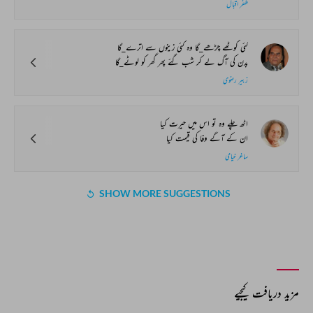
سبھی کو اپنا سمجھتا ہوں کیا ہوا ہے مجھے
بچھڑ کے تجھ سے عجب روگ لگ گیا ہے مجھے
آشفتہ چنگیزی
بادل امبر پہ نہ دھرتی پہ شجر ہے بابا
زندگی دھوپ میں صحرا کا سفر ہے بابا
نوبہار صابر
جو ناروا تھا اس کو روا کرنے آیا ہوں
میں قرض دوسروں کا ادا کرنے آیا ہوں
ظفر اقبال
کئی کوٹھے چڑھے_گا وہ کئی زینوں سے اترے_گا
بدن کی آگ لے کر شب گئے پھر گھر کو لوٹے_گا
زبیر رضوی