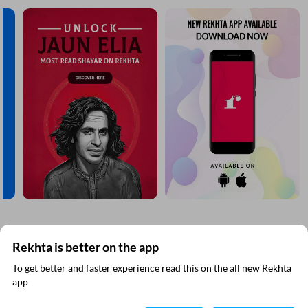
اٹھ چلے وہ تو اس میں حیرت کیا
ان کے آگے وفا کی قیمت کیا
ساغر خیامی
SHOW MORE SUGGESTIONS
مزید دریافت کیجیے
Rekhta is better on the app
To get better and faster experience read this on the all new Rekhta
ایپ میں
app
پڑھیے