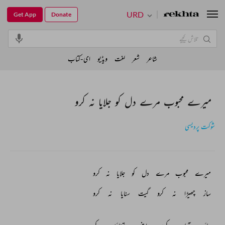
URD
Get App
Donate
شاعر
شعر
لغت
ویڈیو
ای-کتاب
میرے محبوب مرے دل کو جلایا نہ کرو
شوکت پردیسی
میرے 
محبوب 
مرے 
دل 
کو 
جلایا 
نہ 
کرو 
ساز 
چھیڑا 
نہ 
کرو 
گیت 
سنایا 
نہ 
کرو 