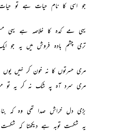
جو 
اسی 
کا 
نام 
حیات 
ہے 
تو 
حیات
یہی 
مے 
کدہ 
کا 
خلاصہ 
ہے 
یہی 
مس
تری 
چشم 
بادہ‌ 
فروش 
میں 
یہ 
جو 
ایک
مری 
حسرتوں 
کا 
نہ 
خون 
کر 
نہیں 
یوں 
ن
مری 
سرد 
آہ 
پہ 
شک 
نہ 
کر 
یہ 
تو 
می
بڑی 
دل 
خراش 
صدا 
تھی 
وہ 
کہ 
بنا
یہ 
شکست 
توبہ 
ہے 
دیکھتا 
کہ 
شکست 