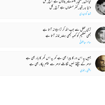
کیا دل_کشئ_گیسوئے_جاناں ہے آج_کل
دنیا بہ_قید_کفر مسلماں ہے آج_کل
شفا گوالیاری
تری محفل سے جب اٹھ کر ترا دیوانہ آتا ہے
کبھی تعظیم کو کعبہ کبھی بت_خانہ آتا ہے
ساحر سیالکوٹی
جبیں پہ اس در کا پیرا بھی ہے کمر پہ اس گھر کا بار بھی ہے
ادھر کے چکتے نہیں تقاضے ادھر سے پیہم پکار بھی ہے
اجتبیٰ رضوی
دور تک بھی آہٹ کی آس جب نہ رہ جائے
کوئی کس طرح دل کو شام_غم میں بہلائے
شہاب اشرف