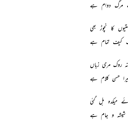
 
مرگ 
دوام 
ہے 
تیوں 
کا 
نچوڑ 
بھی 
 
کیف 
تمام 
ہے 
ہ 
روک 
مری 
زباں 
را 
حسن 
کلام 
ہے 
ئے 
میکدہ 
ہل 
گئی 
شیشہ 
و 
جام 
ہے 