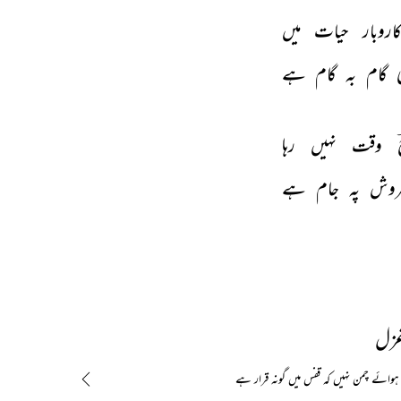
اروبار 
حیات 
میں 
 
گام 
بہ 
گام 
ہے 
 
وقت 
نہیں 
رہا 
روش 
پہ 
جام 
ہے 
غزل
ہوائے چمن نہیں کہ قفس میں گونہ قرار ہے