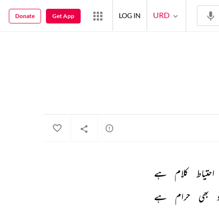
URD
LOG IN
Donate
Get App
احتیاط 
کلام 
ہے 
 
بھی 
حرام 
ہے 