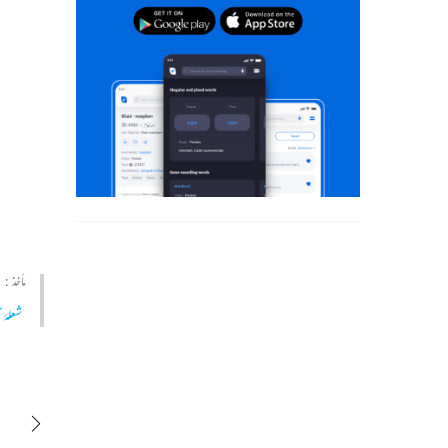
مأخذ :
شعلۂ 