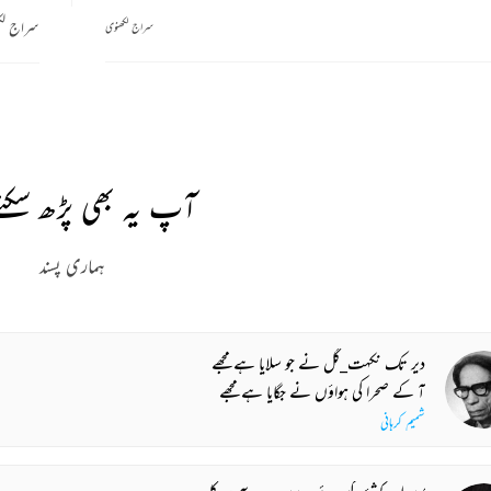
سراج لک
سراج لکھنوی
آپ یہ بھی پڑھ سکتے
ہماری پسند
دیر تک نکہت_گل نے جو سلایا ہے مجھے
آ کے صحرا کی ہواؤں نے جگایا ہے مجھے
شمیم کرہانی