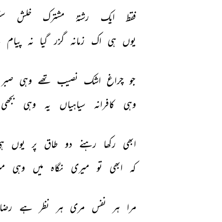
فقط 
ایک 
رشتۂ‌ 
مشترک 
خلش 
سک
یوں 
ہی 
اک 
زمانہ 
گزر 
گیا 
نہ 
پیام 
ہ
جو 
چراغ 
اشک 
نصیب 
تھے 
وہی 
صبر 
وہی 
کافرانہ 
سیاہیاں 
یہ 
وہی 
بجھی 
ابھی 
رکھا 
رہنے 
دو 
طاق 
پر 
یوں 
ہی
کہ 
ابھی 
تو 
میری 
نگاہ 
میں 
وہی 
می
مرا 
ہر 
نفس 
مری 
ہر 
نظر 
ہے 
رضا