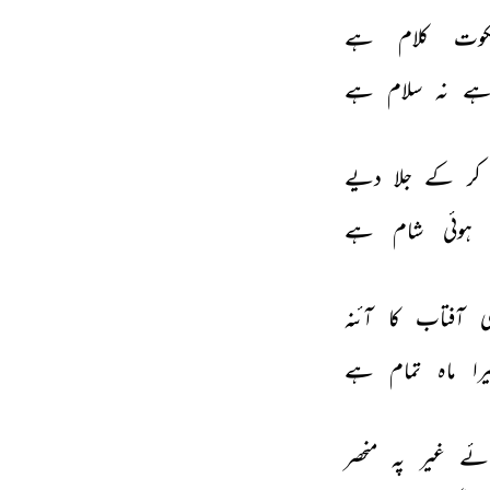
وت 
کلام 
ہے 
ے 
نہ 
سلام 
ہے 
کر 
کے 
جلا 
دیے 
ہوئی 
شام 
ہے 
 
آفتاب 
کا 
آئنہ 
را 
ماہ 
تمام 
ہے 
ئے 
غیر 
پہ 
منحصر 