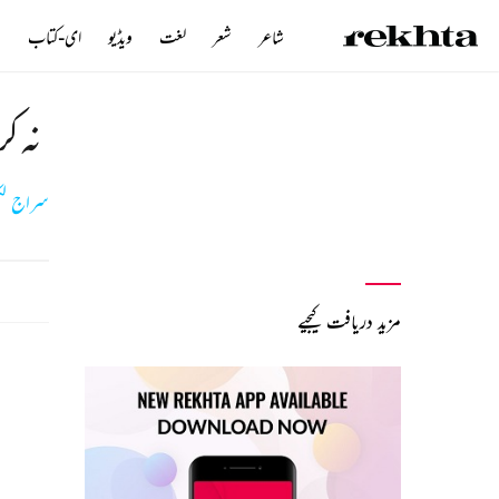
شاعر
شعر
لغت
ویڈیو
ای-کتاب
ن
نہ ک
سراج لک
مزید دریافت کیجیے