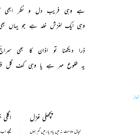
ہے 
وہی 
فریب 
دل 
و 
نظر 
ابھی 
ک
وہی 
ایک 
لغزش 
خلد 
ہے 
جو 
یہاں 
بھی
ذرا 
دیکھنا 
تو 
اذان 
کا 
بھی 
سراجؔ
یہ 
طلوع 
مہر 
ہے 
یا 
وہی 
کف 
گل 
ف
آواز
پچھلی غزل
اگلی 
خیال دوست نہ میں یاد یار میں گم ہوں
مجھے اب 