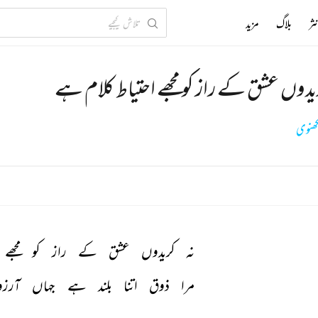
ثر
بلاگ
مزید
ریدوں عشق کے راز کو مجھے احتیاط کلام ہے
ھنوی
نہ 
کریدوں 
عشق 
کے 
راز 
کو 
مجھے 
مرا 
ذوق 
اتنا 
بلند 
ہے 
جہاں 
آرزو