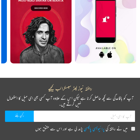
ریختہ نیوز لیٹر سبسکرائب کیجیے
آپ کو باقاعدگی سے کچھ حاصل کرنا ہے لیکن اس کے علاوہ آپ کسی بھی ای میل کا استعمال
نہیں کرتے ہیں۔
میں نے ریختہ کی
پرائیویسی پالیسی
پڑھ لی ہے اور اس سے متفق ہوں