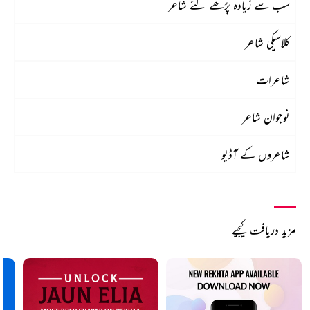
سب سے زیادہ پڑھے گئے شاعر
کلاسیکی شاعر
شاعرات
نوجوان شاعر
شاعروں کے آڈیو
مزید دریافت کیجیے