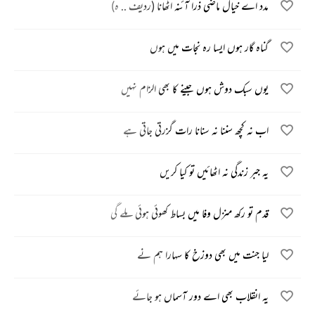
مدد اے خیال ماضی ذرا آئنہ اٹھانا (ردیف .. ہ)
گناہ گار ہوں ایسا رہ نجات میں ہوں
یوں سبک دوش ہوں جینے کا بھی الزام نہیں
اب نہ کچھ سننا نہ سنانا رات گزرتی جاتی ہے
یہ جبر زندگی نہ اٹھائیں تو کیا کریں
قدم تو رکھ منزل وفا میں بساط کھوئی ہوئی ملے گی
لیا جنت میں بھی دوزخ کا سہارا ہم نے
یہ انقلاب بھی اے دور آسماں ہو جائے