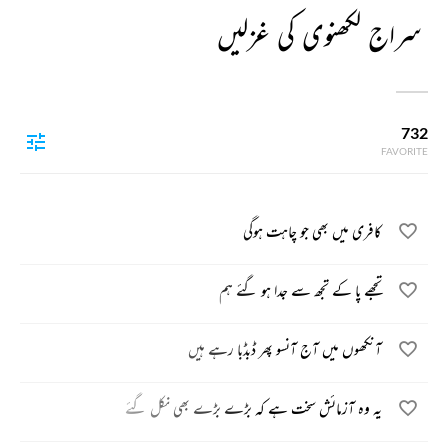
سراج لکھنوی کی غزلیں
732
FAVORITE
کافری میں بھی جو چاہت ہوگی
تجھے پا کے تجھ سے جدا ہو گئے ہم
آنکھوں میں آج آنسو پھر ڈبڈبا رہے ہیں
یہ وہ آزمائش سخت ہے کہ بڑے بڑے بھی نکل گئے