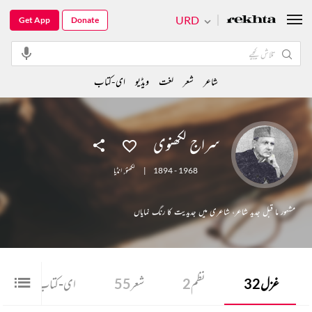
URD
Get App
Donate
شاعر
شعر
لغت
ویڈیو
ای-کتاب
سراج لکھنوی
1894 - 1968
|
لکھنؤ
,
انڈیا
مشہور ما قبل جدید شاعر، شاعری میں جدیدیت کا رنگ نمایاں
غزل
32
نظم
2
شعر
55
ای-کتاب
2