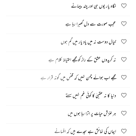
نگاہ یار یوں ہی اور چند پیمانے
عجب صورت سے دل گھبرا رہا ہے
خیال دوست نہ میں یاد یار میں گم ہوں
نہ کریدوں عشق کے راز کو مجھے احتیاط کلام ہے
مجھے اب ہوائے چمن نہیں کہ قفس میں گونہ قرار ہے
دنیا کا نہ عقبیٰ کا کوئی غم نہیں سہتے
ہر لغزش حیات پر اترا رہا ہوں میں
ایماں کی نمائش ہے سجدے ہیں کہ افسانے