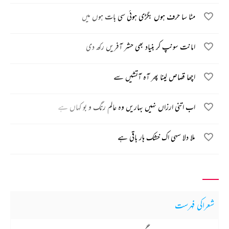
مٹا سا حرف ہوں بگڑی ہوئی سی بات ہوں میں
امانت سونپ کر بنیاد بھی حشر آفریں رکھ دی
اچھا قصاص لینا پھر آہ آتشیں سے
اب اتنی ارزاں نہیں بہاریں وہ عالم رنگ و بو کہاں ہے
ملا دلا سہی اک خشک ہار باقی ہے
شعراکی فہرست