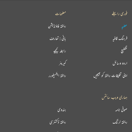
فوری رابطے
معلومات
عطیہ
ریختہ فاؤنڈیشن
فرہنگ قافیہ
بانی : تعارف
تقطیع
رابطہ کیجیے
اردو وسائل
کیریئر
اپنی تخلیقات ریختہ کو بھیجیں
ریختہ ایکسپلورر
ہماری ویب سائٹس
صوفی نامہ
ہندوی
ریختہ لرننگ
ریختہ ڈکشنری