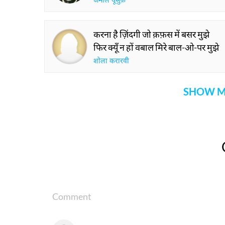
जमील यूसुफ़
करना है ज़िंदगी जो क़फ़स में बसर मुझे
फिर क्यूँ न हों वबाल मिरे बाल-ओ-पर मुझे
शोला करारवी
SHOW M
Comment