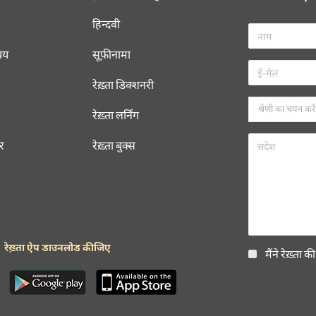
हिन्दवी
चय
सूफ़ीनामा
रेख़्ता डिक्शनरी
रेख़्ता लर्निंग
रर
रेख़्ता बुक्स
रेख़्ता ऐप डाउनलोड कीजिए
मैंने रेख़्ता क