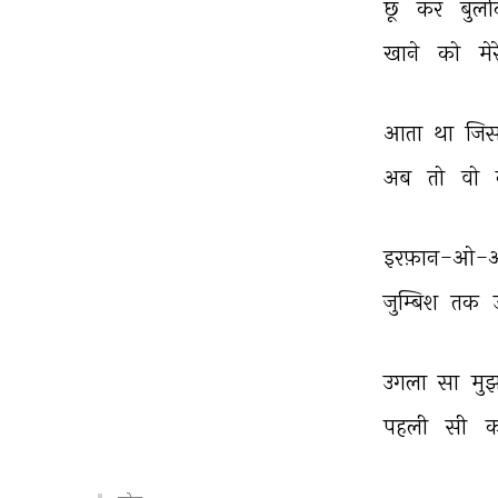
छू 
कर 
बुलंद
खाने 
को 
मेर
आता 
था 
जिस
अब 
तो 
वो 
इरफ़ान-ओ-
जुम्बिश 
तक 
उगला 
सा 
मु
पहली 
सी 
क