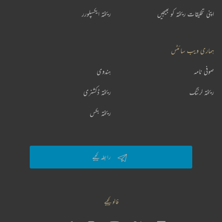
اپنی تخلیقات ریختہ کو بھیجیں
ریختہ ایکسپلورر
ہماری ویب سائٹس
صوفی نامہ
ہندوی
ریختہ لرننگ
ریختہ ڈکشنری
ریختہ بکس
رابطہ کیجیے
فالو کیجیے