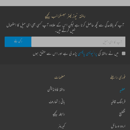
ریختہ نیوز لیٹر سبسکرائب کیجیے
آپ کو باقاعدگی سے کچھ حاصل کرنا ہے لیکن اس کے علاوہ آپ کسی بھی ای میل کا استعمال
نہیں کرتے ہیں۔
میں نے ریختہ کی
پرائیویسی پالیسی
پڑھ لی ہے اور اس سے متفق ہوں
فوری رابطے
معلومات
عطیہ
ریختہ فاؤنڈیشن
فرہنگ قافیہ
بانی : تعارف
تقطیع
رابطہ کیجیے
اردو وسائل
کیریئر