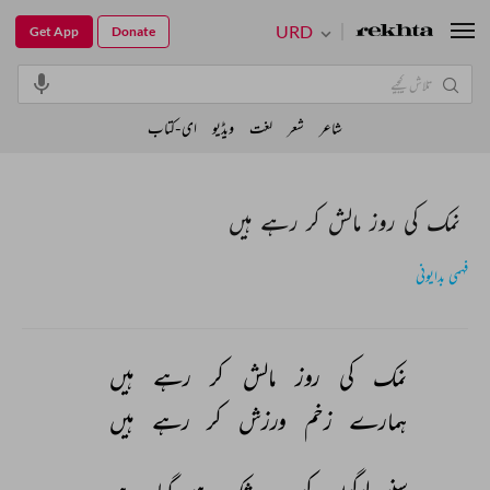
URD
Get App
Donate
شاعر
شعر
لغت
ویڈیو
ای-کتاب
نمک کی روز مالش کر رہے ہیں
فہمی بدایونی
نمک 
کی 
روز 
مالش 
کر 
رہے 
ہیں 
ہمارے 
زخم 
ورزش 
کر 
رہے 
ہیں 