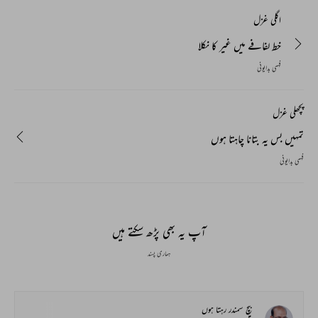
اگلی غزل
خط لفافے میں غیر کا نکلا
فہمی بدایونی
پچھلی غزل
تمہیں بس یہ بتانا چاہتا ہوں
فہمی بدایونی
آپ یہ بھی پڑھ سکتے ہیں
ہماری پسند
بیچ سمندر رہتا ہوں