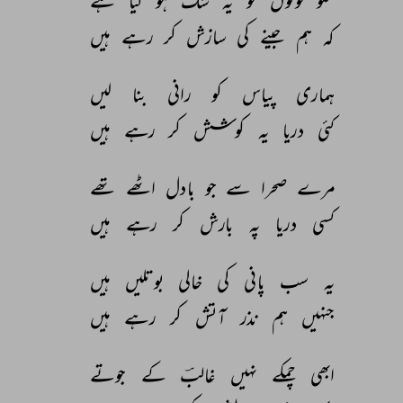
سنو 
لوگوں 
کو 
یہ 
شک 
ہو 
گیا 
ہے 
کہ 
ہم 
جینے 
کی 
سازش 
کر 
رہے 
ہیں 
ہماری 
پیاس 
کو 
رانی 
بنا 
لیں 
کئی 
دریا 
یہ 
کوشش 
کر 
رہے 
ہیں 
مرے 
صحرا 
سے 
جو 
بادل 
اٹھے 
تھے 
کسی 
دریا 
پہ 
بارش 
کر 
رہے 
ہیں 
یہ 
سب 
پانی 
کی 
خالی 
بوتلیں 
ہیں 
جنہیں 
ہم 
نذر 
آتش 
کر 
رہے 
ہیں 
ابھی 
چمکے 
نہیں 
غالبؔ 
کے 
جوتے 