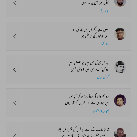
لیکن پھر بھی پیاسا ہوں
مجاہد فراز
نہیں ہے اگر ان میں بارش ہوا
اٹھا بادلوں کی نمائش ہوا
خالد محمود
وہ کیا زندگی جس میں جوشش نہیں
وہ کیا آرزو جس میں کاوش نہیں
کرشن موہن
دو عمروں کی روئی دھن کر آیا ہوں
میں پردیس سے خود کو بن کر آیا ہوں
الیاس بابر اعوان
قد بڑھانے کے لئے بونوں کی بستی میں چلو
یہ نہیں ممکن تو پھر بچوں کی بستی میں چلو