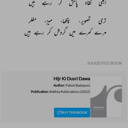
ابھی 
نقاد 
پالش 
کر 
رہے 
ہیں 
تری 
تصویر، 
پنکھا، 
میز، 
مفلر 
مرے 
کمرے 
میں 
گردش 
کر 
رہے 
ہیں 
SUGGESTED BOOK
Hijr Ki Dusri Dawa
Author:
Fahmi Badayuni
Publication:
Rekhta Publications
(2022)
BUY THIS BOOK