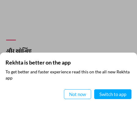
और खोजिए
Rekhta is better on the app
To get better and faster experience read this on the all new Rekhta
app
ऐप में पढ़िए
Not now
Switch to app
RECITATIONS
नोमान शौक़