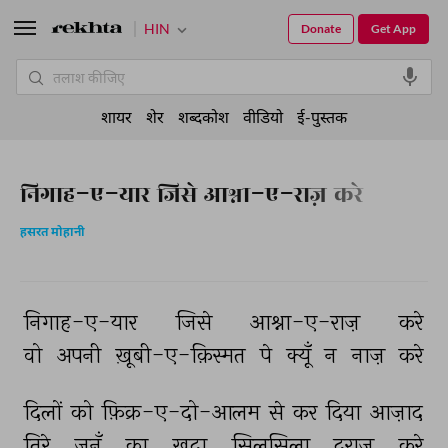
HIN
Donate
Get App
शायर
शेर
शब्दकोश
वीडियो
ई-पुस्तक
निगाह-ए-यार जिसे आश्ना-ए-राज़ करे
हसरत मोहानी
निगाह-ए-यार 
जिसे 
आश्ना-ए-राज़ 
करे 
वो 
अपनी 
ख़ूबी-ए-क़िस्मत 
पे 
क्यूँ 
न 
नाज़ 
करे 
दिलों 
को 
फ़िक्र-ए-दो-आलम 
से 
कर 
दिया 
आज़ाद 
तिरे 
जुनूँ 
का 
ख़ुदा 
सिलसिला 
दराज़ 
करे 