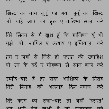
ख़िरद 
का 
नाम 
जुनूँ 
पड़ 
गया 
जुनूँ 
का 
ख़िरद 
जो 
चाहे 
आप 
का 
हुस्न-ए-करिश्मा-साज़ 
करे 
तिरे 
सितम 
से 
मैं 
ख़ुश 
हूँ 
कि 
ग़ालिबन 
यूँ 
भी 
मुझे 
वो 
शामिल-ए-अरबाब-ए-इम्तियाज़ 
करे 
ग़म-ए-जहाँ 
से 
जिसे 
हो 
फ़राग़ 
की 
ख़्वाहिश 
वो 
उन 
के 
दर्द-ए-मोहब्बत 
से 
साज़-बाज़ 
करे 
उम्मीद-वार 
हैं 
हर 
सम्त 
आशिक़ों 
के 
गिरोह 
तिरी 
निगाह 
को 
अल्लाह 
दिल-नवाज़ 
करे 
तिरे 
करम 
का 
सज़ा-वार 
तो 
नहीं 
'हसरत' 
अब 
आगे 
तेरी 
ख़ुशी 
है 
जो 
सरफ़राज़ 
करे 