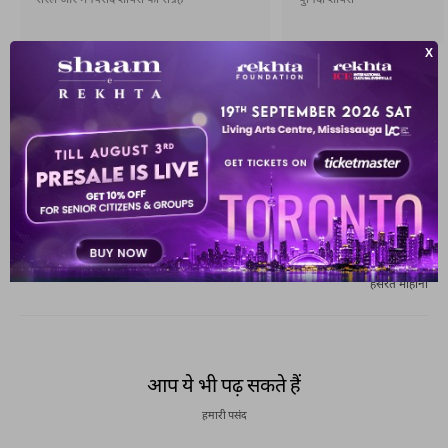
सरल और मनपसंद शायरी का संग्रह
चुनिंदा शायरी
अगली ग़ज़ल
है मश्क़-ए-सुख़न जारी चक्की की मशक़्क़त भी
हसरत मोहानी
पिछली ग़ज़ल
भुलाता लाख हूँ लेकिन बराबर याद आते हैं
हसरत मोहानी
आप ये भी पढ़ सकते हैं
हमारी पसंद