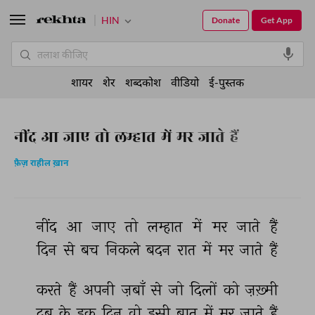
HIN
Donate
Get App
शायर
शेर
शब्दकोश
वीडियो
ई-पुस्तक
नींद आ जाए तो लम्हात में मर जाते हैं
फ़ैज़ राहील ख़ान
नींद 
आ 
जाए 
तो 
लम्हात 
में 
मर 
जाते 
हैं 
दिन 
से 
बच 
निकले 
बदन 
रात 
में 
मर 
जाते 
हैं 
करते 
हैं 
अपनी 
ज़बाँ 
से 
जो 
दिलों 
को 
ज़ख़्मी 
दब 
के 
इक 
दिन 
वो 
इसी 
बात 
में 
मर 
जाते 
हैं 