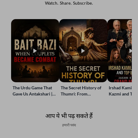
Watch. Share. Subscribe.
The Urdu Game That
The Secret History of
Irshad Kamil, B
Gave Us Antakshari |
Thumri: From
Kazmi and Top
Bait Bazi Explained
Lucknow’s Courts to
Poets Live at t
Global Stages
e-Rekhta Lond
Mushaira
आप ये भी पढ़ सकते हैं
हमारी पसंद