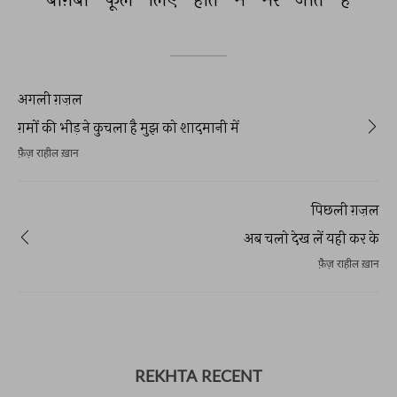
अगली ग़ज़ल
ग़मों की भीड़ ने कुचला है मुझ को शादमानी में
फ़ैज़ राहील ख़ान
पिछली ग़ज़ल
अब चलो देख लें यही कर के
फ़ैज़ राहील ख़ान
REKHTA RECENT