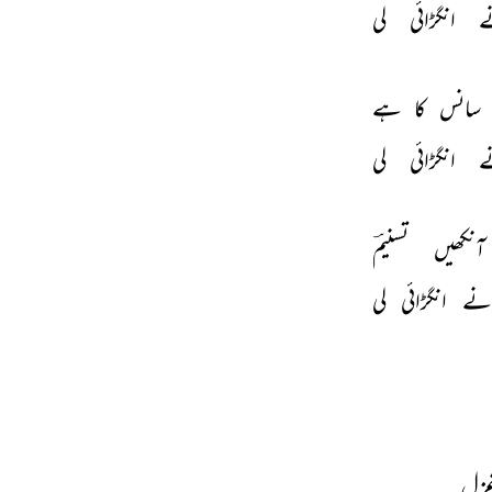
 
انگڑائی 
لی 
سانس 
کا 
ہے 
 
انگڑائی 
لی 
آنکھیں 
تسنیمؔ 
نے 
انگڑائی 
لی 
غزل