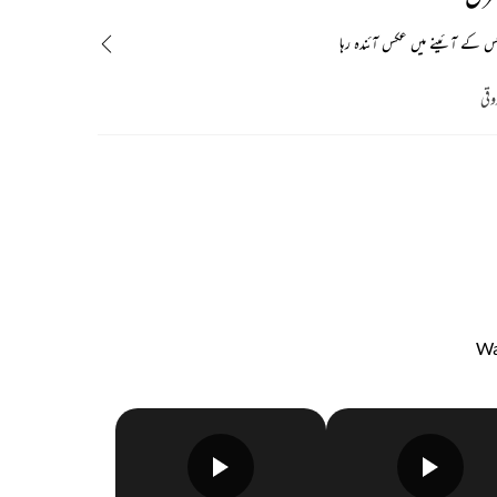
 کے آئینے میں عکس آئندہ رہا
وقی
Wa