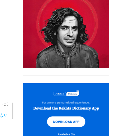
مأخذ :
روح 