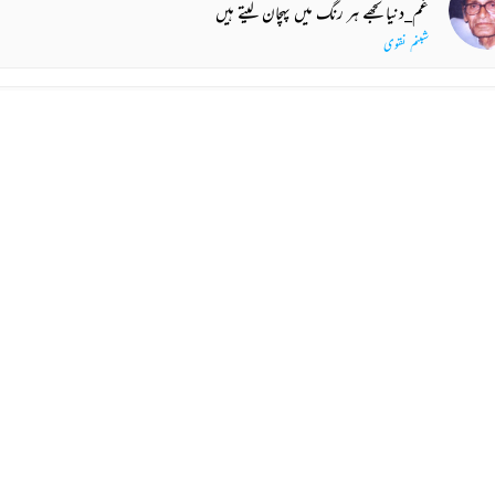
مرے مزاج کو سورج سے جوڑتا کیوں ہے
میں دھوپ ہوں مجھے ناحق سکوڑتا کیوں ہے
عزیز بانو داراب وفا
ہمیں ہیں جو تری اک اک ادا کو جان لیتے ہیں
غم_دنیا تجھے ہر رنگ میں پہچان لیتے ہیں
شبنم نقوی
کیا بتائیں آپ سے کیا ہستیٔ_انسان ہے
آدمی جذبات‌_و_احساسات کا طوفان ہے
گیان چند جین
مری تقدیر شکوہ_سنج دور_آسماں کیوں ہو
ملے جب درد میں لذت تلاش_مہرباں کیوں ہو
طالب باغپتی