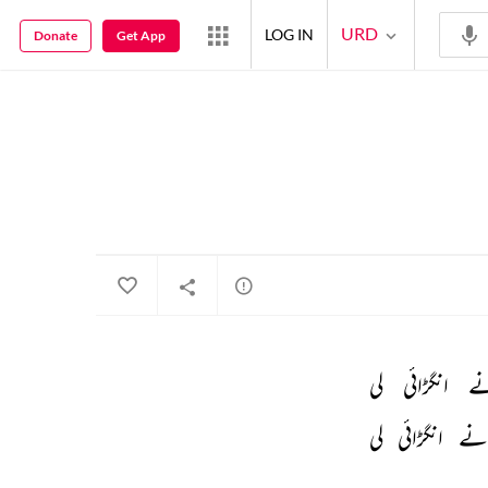
URD
LOG IN
Donate
Get App
ے 
انگڑائی 
لی 
نے 
انگڑائی 
لی 