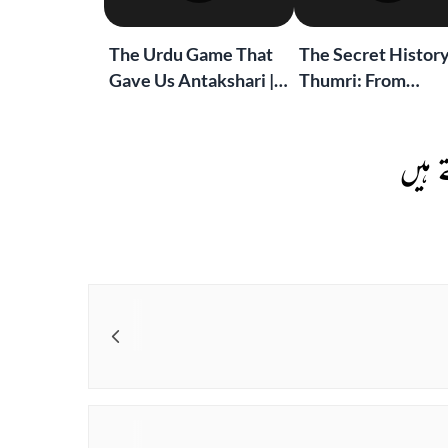
The Urdu Game That
The Secret History
Gave Us Antakshari |
Thumri: From
Bait Bazi Explained
Lucknow’s Courts 
Global Stages
 ہیں