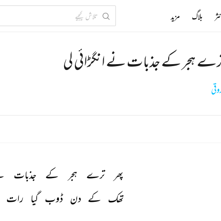
ثر
بلاگ
مزید
ترے ہجر کے جذبات نے انگڑائی لی
وقی
پھر 
ترے 
ہجر 
کے 
جذبات 
ن
تھک 
کے 
دن 
ڈوب 
گیا 
رات 