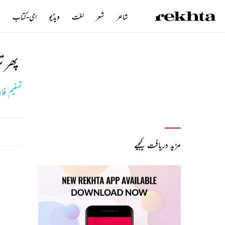
شاعر
شعر
لغت
ویڈیو
ای-کتاب
ن
پھر 
تسنیم فار
مزید دریافت کیجیے