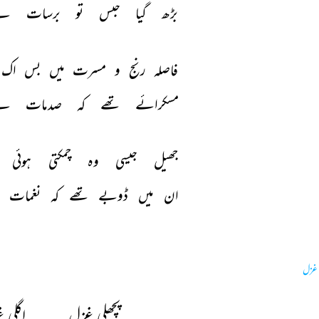
بڑھ 
گیا 
حبس 
تو 
برسات 
نے
فاصلہ 
رنج 
و 
مسرت 
میں 
بس 
اک 
مسکرائے 
تھے 
کہ 
صدمات 
نے
جھیل 
جیسی 
وہ 
چمکتی 
ہوئی 
ان 
میں 
ڈوبے 
تھے 
کہ 
نغمات 
غزل
پچھلی غزل
اگلی 