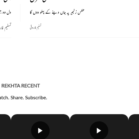
عکس زنجیر پہ جاں دینے کے پہلو دوں گا
دل وہ جس
تسنیم فار
تسنیم فاروقی
REKHTA RECENT
tch. Share. Subscribe.