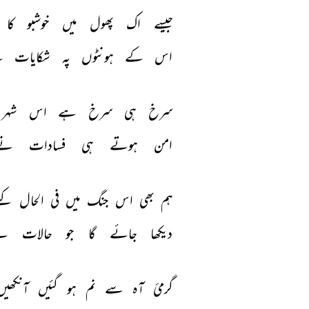
جیسے 
اک 
پھول 
میں 
خوشبو 
کا 
اس 
کے 
ہونٹوں 
پہ 
شکایات 
ن
سرخ 
ہی 
سرخ 
ہے 
اس 
شہر 
امن 
ہوتے 
ہی 
فسادات 
نے
ہم 
بھی 
اس 
جنگ 
میں 
فی 
الحال 
کیے
دیکھا 
جائے 
گا 
جو 
حالات 
نے
گرمیٔ 
آہ 
سے 
نم 
ہو 
گئیں 
آنکھیں