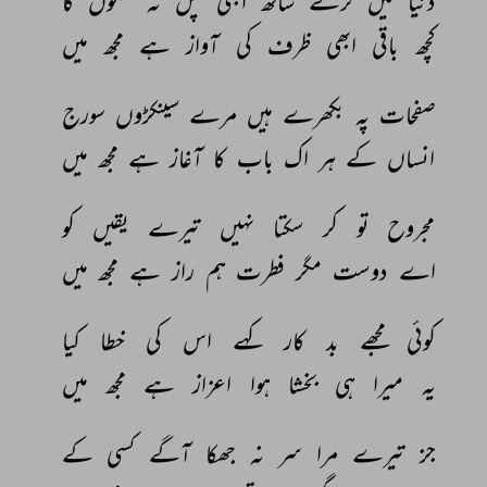
دنیا 
میں 
ترے 
ساتھ 
ابھی 
چل 
نہ 
سکوں 
گا 
کچھ 
باقی 
ابھی 
ظرف 
کی 
آواز 
ہے 
مجھ 
میں 
صفحات 
پہ 
بکھرے 
ہیں 
مرے 
سینکڑوں 
سورج 
انساں 
کے 
ہر 
اک 
باب 
کا 
آغاز 
ہے 
مجھ 
میں 
مجروح 
تو 
کر 
سکتا 
نہیں 
تیرے 
یقیں 
کو 
اے 
دوست 
مگر 
فطرت 
ہم 
راز 
ہے 
مجھ 
میں 
کوئی 
مجھے 
بد 
کار 
کہے 
اس 
کی 
خطا 
کیا 
یہ 
میرا 
ہی 
بخشا 
ہوا 
اعزاز 
ہے 
مجھ 
میں 
جز 
تیرے 
مرا 
سر 
نہ 
جھکا 
آگے 
کسی 
کے 