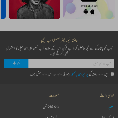
ریختہ نیوز لیٹر سبسکرائب کیجیے
آپ کو باقاعدگی سے کچھ حاصل کرنا ہے لیکن اس کے علاوہ آپ کسی بھی ای میل کا استعمال
نہیں کرتے ہیں۔
میں نے ریختہ کی
پرائیویسی پالیسی
پڑھ لی ہے اور اس سے متفق ہوں
فوری رابطے
معلومات
عطیہ
ریختہ فاؤنڈیشن
فرہنگ قافیہ
بانی : تعارف