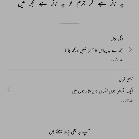
یہ 
ناز 
ہے 
گر 
جرم 
تو 
یہ 
ناز 
ہے 
مجھ 
میں 
اگلی غزل
مجھ سے یہ پیاس کا صحرا نہیں دیکھا جاتا
حامد مختار حامد
پچھلی غزل
ایک انسان ہوں انساں کا پرستار ہوں میں
حامد مختار حامد
آپ یہ بھی پڑھ سکتے ہیں