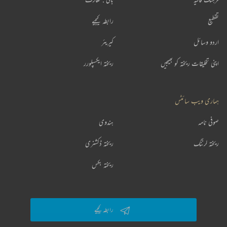
تقطیع
رابطہ کیجیے
اردو وسائل
کیریئر
اپنی تخلیقات ریختہ کو بھیجیں
ریختہ ایکسپلورر
ہماری ویب سائٹس
صوفی نامہ
ہندوی
ریختہ لرننگ
ریختہ ڈکشنری
ریختہ بکس
رابطہ کیجیے