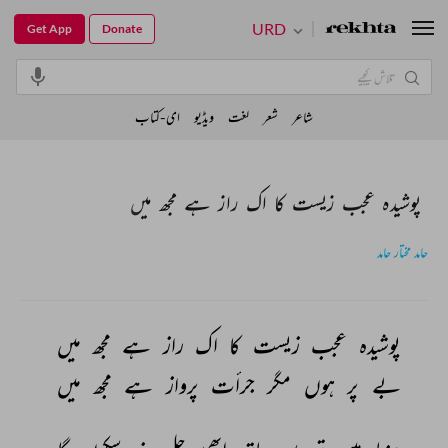
URD
Get App
Donate
شاعر
شعر
لغت
ویڈیو
ای-کتاب
پوشیدہ عجب زیست کا اک راز ہے مجھ میں
حامد مختار حامد
پوشیدہ 
عجب 
زیست 
کا 
اک 
راز 
ہے 
مجھ 
میں 
بے 
پر 
ہوں 
مگر 
جرأت 
پرواز 
ہے 
مجھ 
میں 