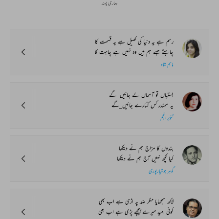
ہماری پسند
رسم ہے یہ دنیا کی کھیل ہے یہ قسمت کا
چاہتے جسے ہم ہیں وہ نہیں ہے چاہت کا
ماہم شاہ
بستیاں تو آسماں لے جائیں_گے
یہ سمندر کس کنارے جائیں_گے
تنویر انجم
بندوں کا مزاج ہم نے دیکھا
کیا کچھ نہیں آج ہم نے دیکھا
گوہر ہوشیارپوری
لاکھ سمجھایا مگر ضد پہ اڑی ہے اب بھی
کوئی امید میرے پیچھے پڑی ہے اب بھی